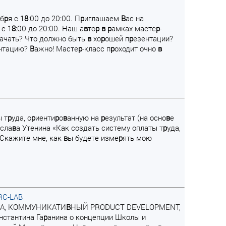
аб
р
я с 1
8
:00 до 20:00. П
р
иглашаем
В
ас на
 с 1
8
:00 до 20:00. Наш а
в
то
р
в
р
амках масте
р
-
начать? Что должно быть
в
хо
р
ошей п
р
езентации?
нтацию?
В
ажно! Масте
р
-класс п
р
оходит очно
в
ы т
р
уда, о
р
иенти
р
о
в
анную на
р
езультат (на осно
в
е
сла
в
а Утенина «Как создать систему оплаты т
р
уда,
 «Скажите мне, как
в
ы будете изме
р
ять мою
RC-LAB
IA, КОММУНИКАТИ
В
НЫЙ PRODUCT DEVELOPMENT,
нстантина Га
р
анина о концепции Школы и