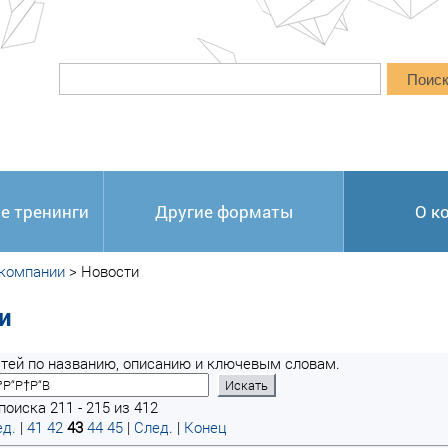
Поис
е тренинги
Другие форматы
О к
 компании
>
Новости
и
тей по названию, описанию и ключевым словам.
поиска 211 - 215 из 412
д.
|
41
42
43
44
45
|
След.
|
Конец