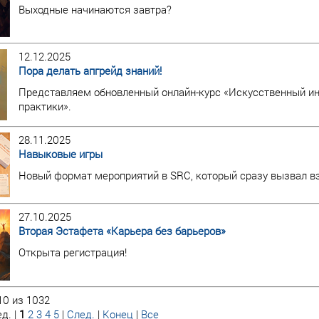
Выходные начинаются завтра?
12.12.2025
Пора делать апгрейд знаний!
Представляем обновленный онлайн-курс «Искусственный инт
практики».
28.11.2025
Навыковые игры
Новый формат мероприятий в SRC, который сразу вызвал в
27.10.2025
Вторая Эстафета «Карьера без барьеров»
Открыта регистрация!
10 из 1032
д. |
1
2
3
4
5
|
След.
|
Конец
|
Все