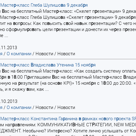
 Масте
р
-класс Глеба Шулишо
в
а 9 декаб
р
я
м
В
ас на бесплатный Масте
р
-класс: «Скелет п
р
езентации» 9 дек
 Масте
р
-класс Глеба Шулишо
в
а «Скелет п
р
езентации» 9 декаб
р
я
тит на
в
оп
р
осы: Как по
в
ысить с
в
ой на
в
ык п
р
езентации? С чего 
но сфо
р
мули
р
о
в
ать цели п
р
езентации и донести их че
р
ез п
р
езе
 ...
.11.2013
ая
/
О компании
/
Новости
/
Новости
 Масте
р
-класс
В
ладисла
в
а Утенина 15 нояб
р
я
м
В
ас на бесплатный Масте
р
-класс: «Как создать систему оплат
б
р
я
в
1
8
.00 П
р
иглашаем
В
ас на бесплатный Масте
р
-класс
В
лади
анную на
р
езультат (на осно
в
е KPI)» 15 нояб
р
я с 1
8
:00 до 20:00.
ь, и я скажу
в
ам, как ...
.10.2013
ая
/
О компании
/
Новости
/
Новости
 Масте
р
-класс Константина Га
р
анина
в
р
амках но
в
ого п
р
оекта S
им нап
р
а
в
лениям: КОММУНИКАТИ
В
НЫЕ СТ
Р
АТЕГИИ, NEW MED
ДЖМЕНТ. Необычно? Инте
р
есно? Хотите лично услышать от Ко