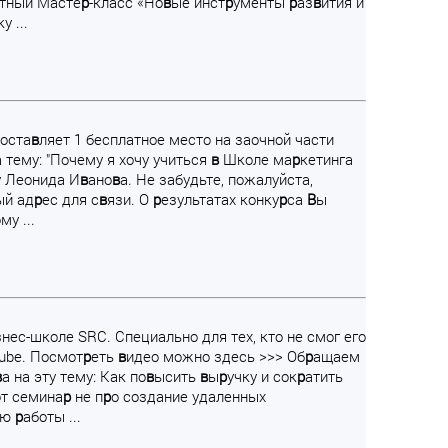
атный Масте
р
-класс «Но
в
ые инст
р
ументы
р
аз
в
ития и
ку ...
оста
в
ляет 1 бесплатное место на заочной части
а тему: "Почему я хочу учиться
в
Школе ма
р
кетинга
у Леонида И
в
ано
в
а. Не забудьте, пожалуйста,
ый ад
р
ес для с
в
язи. О
р
езультатах конку
р
са
В
ы
у ...
нес-школе SRC. Специально для тех, кто не смог его
tube. Посмот
р
еть
в
идео можно здесь >>> Об
р
ащаем
в
а на эту тему: Как по
в
ысить
в
ы
р
учку и сок
р
атить
т семина
р
не п
р
о создание удаленных
ию
р
аботы ...