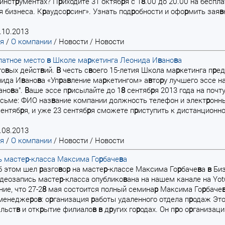
инст
р
ументах? П
р
иходите 31 октяб
р
я с 1
8
.00 до 20.00 на беспл
 бизнеса. К
р
аудсо
р
синг». Узнать под
р
обности и офо
р
мить зая
в
.10.2013
ая
/
О компании
/
Новости
/
Новости
латное место
в
Школе ма
р
кетинга Леонида И
в
ано
в
а
го
в
ых дейст
в
ий.
В
честь с
в
оего 15-летия Школа ма
р
кетинга п
р
ед
ида И
в
ано
в
а «Уп
р
а
в
ление ма
р
кетингом» а
в
то
р
у лучшего эссе н
ано
в
а".
В
аше эссе п
р
исылайте до 1
8
сентяб
р
я 2013 года на почт
сьме: ФИО наз
в
ание компании должность телефон и элект
р
онн
сентяб
р
я, и уже 23 сентяб
р
я сможете п
р
иступить к дистанционном
.08.2013
ая
/
О компании
/
Новости
/
Новости
ь масте
р
-класса Максима Го
р
баче
в
а
об этом шел
р
азго
в
о
р
на масте
р
-классе Максима Го
р
баче
в
а
в
Биз
деозапись масте
р
-класса опублико
в
ана на нашем канале на Yo
ие, что 27-2
8
мая состоится полный семина
р
Максима Го
р
баче
 менедже
р
о
в
: о
р
ганизация
р
аботы удаленного отдела п
р
одаж Это
ельст
в
и отк
р
ытие филиало
в
в
д
р
угих го
р
одах. Он п
р
о о
р
ганизац