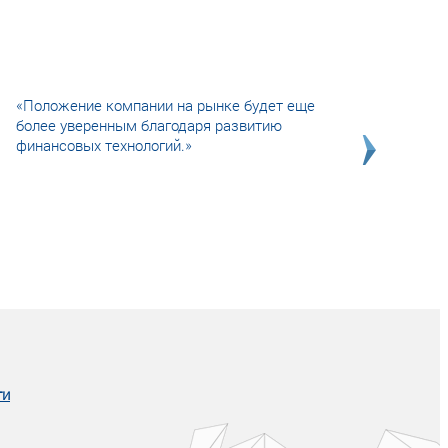
«Положение компании на рынке будет еще
более уверенным благодаря развитию
финансовых технологий.»
Совсем не сказочная история о том, как
после тренинга продажи в компании
увеличились в 2 раза.
ги