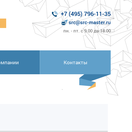
+7 (495) 796-11-35
src@src-master.ru
к
пн. - пт. с 9.00 до 18.00
омпании
Контакты