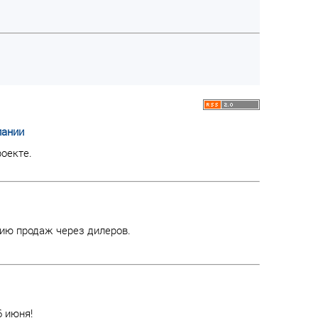
пании
оекте.
ию продаж через дилеров.
6 июня!