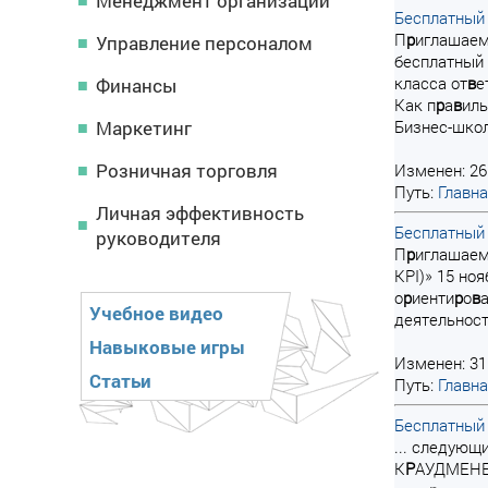
Менеджмент организации
Бесплатный
П
р
иглашае
Управление персоналом
бесплатный
класса от
в
е
Финансы
Как п
р
а
в
иль
Маркетинг
Бизнес-школе
Розничная торговля
Изменен: 26
Путь:
Главн
Личная эффективность
Бесплатный
руководителя
П
р
иглашае
KPI)» 15 ноя
о
р
иенти
р
о
в
Учебное видео
деятельност
Навыковые игры
Изменен: 31
Статьи
Путь:
Главн
Бесплатный
... следующ
К
Р
АУДМЕНЕ