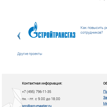
Как повысить р
сотрудников?
Другие проекты
«У кого в XXI в
тот правит миро
Контактная информация:
Об
+7 (495) 796-11-35
П
За
пн. - пт. с 9.00 до 18.00
М
src@src-master.ru