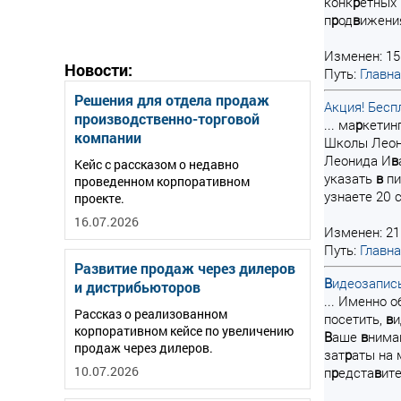
конк
р
етных 
п
р
од
в
ижения
Изменен: 15
Новости:
Путь:
Главн
Решения для отдела продаж
Акция! Бесп
производственно-торговой
... ма
р
кетин
компании
Школы Леон
Леонида И
в
Кейс с рассказом о недавно
указать
в
пи
проведенном корпоративном
узнаете 20 
проекте.
16.07.2026
Изменен: 21
Путь:
Главн
Развитие продаж через дилеров
В
идеозапис
и дистрибьюторов
... Именно 
Рассказ о реализованном
посетить,
в
и
корпоративном кейсе по увеличению
В
аше
в
ниман
продаж через дилеров.
зат
р
аты на
10.07.2026
п
р
едста
в
ит