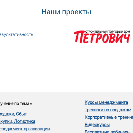
Наши проекты
езультативность
еке человеческий ресурс,
м...»
Курсы менеджмента
учение по темам:
Тренинги по продажам
родажи, Сбыт
Корпоративные тренин
купки, Логистика
Видеокурсы
енеджмент организации
Бесплатные вебинары