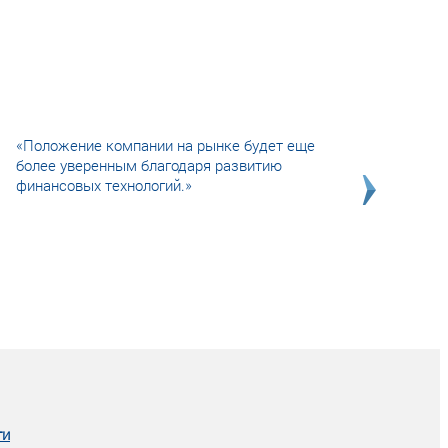
«Положение компании на рынке будет еще
более уверенным благодаря развитию
финансовых технологий.»
Совсем не сказочная история о том, как
после тренинга продажи в компании
увеличились в 2 раза.
ги