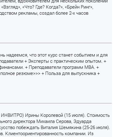
чителем, вдохновителем для нескольких поколений
Взгляд», «Что? Где? Когда?», «Брейн Ринг»,
одством рекламы, создал более 2-х часов
ень надеемся, что этот курс станет событием и для
одаватели + Эксперты с практическим опытом. +
финансами. + Преподаватели программ MBA. +
 полное резюме>>> + Польза для выпускника +
ии ИНВИТРО) Ирины Королевой (15 июля). Стоимость
ального директора Михаила Серова, Эдуарда
кусство побеждать Виталия Шемякина (25-26 июля).
ов. Клиентоориентированность компании. Из