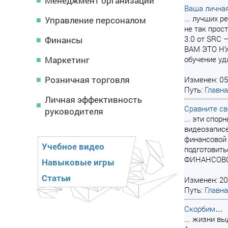
Менеджмент организации
Ваша личная
... лучших 
Управление персоналом
не так про
3.0 от SRC –
Финансы
ВАМ ЭТО НУЖ
Маркетинг
обучение уда
Розничная торговля
Изменен: 05
Путь:
Главн
Личная эффективность
Сравните св
руководителя
... эти спо
видеозаписе
финансовой
Учебное видео
подготовить
ФИНАНСОВОЕ
Навыковые игры
Статьи
Изменен: 20
Путь:
Главн
Скорбим…
... жизни в