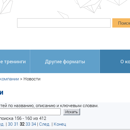
Поис
е тренинги
Другие форматы
О к
 компании
>
Новости
и
тей по названию, описанию и ключевым словам.
поиска 156 - 160 из 412
д.
|
30
31
32
33
34
|
След.
|
Конец