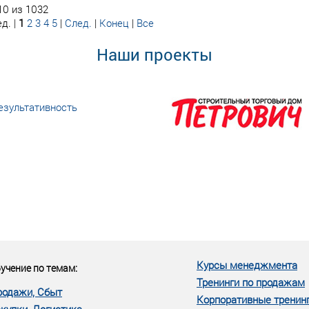
10 из 1032
д. |
1
2
3
4
5
|
След.
|
Конец
|
Все
Наши проекты
езультативность
еке человеческий ресурс,
м...»
Курсы менеджмента
учение по темам:
Тренинги по продажам
родажи, Сбыт
Корпоративные тренин