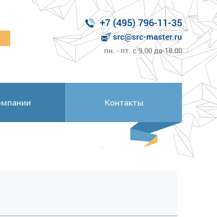
+7 (495) 796-11-35
src@src-master.ru
к
пн. - пт. с 9.00 до 18.00
омпании
Контакты