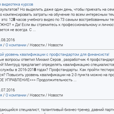
 видеотека курсов
результатов? Но выделить даже один день, чтобы приехать на семи
сто компенсировать затраты на обучение по всем интересным
 это: 12
8
часов учебного видео по 73 самым востребованным тем
НО? + Да! Если вы стремитесь к профессиональному и личност
ется не всегда. С ...
.08.2016
ая
/
О компании
/
Новости
/
Новости
ой уровень квалификации с профстандартом для финансиста!
рные вопросы ответил Михаил Серов , разработчик 4 профстанда
й! Минтруд предлагает определять квалификацию специалистов
 службы в 2016-201
8
годах? Профстандарты. Как пройти тестиро
ся? Повысить уровень квалификации на 2-3 пункта можно на п
 УПРАВЛЕНИЕ>>> Продолжительность ...
.07.2016
ая
/
О компании
/
Новости
/
Новости
ыдающийся специалист, талантливый бизнес-тренер, давний парт