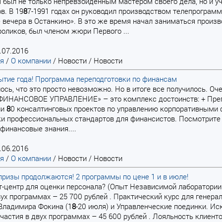
 был не только непревзойденным мастером своего дела, но и у
в. В 19
8
7-1991 годах он руководил производством телепрограмм «
 вечера в Останкино». В это же время начал заниматься произв
оликов, был членом жюри Первого ...
.07.2016
ая
/
О компании
/
Новости
/
Новости
ытие года! Программа переподготовки по финансам
алось, что это просто невозможно. Но в итоге все получилось. Оч
«ФИНАНСОВОЕ УПРАВЛЕНИЕ» – это комплекс достоинств: + Преп
ли
8
0 консалтинговых проектов по управлению корпоративными 
и профессиональных стандартов для финансистов. Посмотрите
финансовые знания....
.06.2016
ая
/
О компании
/
Новости
/
Новости
ризы продолжаются! 2 программы по цене 1 и в июле!
нт-центр для оценки персонала? (Опыт Независимой лаборатор
вух программах – 25 700 рублей . Практический курс для генер
Владимира Фокина (1
8
-20 июля) и Управленческие поединки. Ис
частия в двух программах – 45 600 рублей . Лояльность клиент