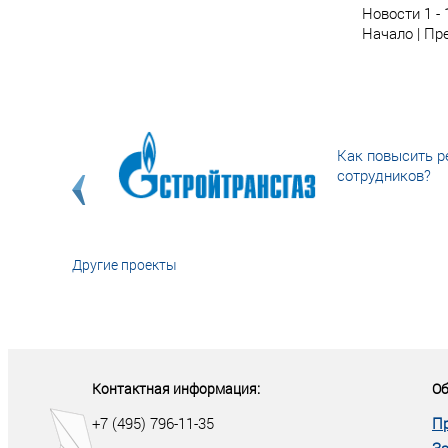
Новости 1 - 
Начало | Пре
Как повысить р
сотрудников?
Другие проекты
«У кого в XXI в
тот правит миро
Контактная информация:
Об
+7 (495) 796-11-35
П