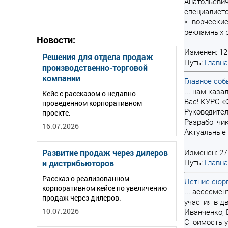
Анатольевич
специалисто
«Творческие
рекламных р
Новости:
Изменен: 12
Решения для отдела продаж
Путь:
Главн
производственно-торговой
компании
Главное соб
... нам каз
Кейс с рассказом о недавно
Вас! КУРС 
проведенном корпоративном
Руководите
проекте.
Разработчик
16.07.2026
Актуальные 
Развитие продаж через дилеров
Изменен: 27
Путь:
Главн
и дистрибьюторов
Рассказ о реализованном
Летние сюрп
корпоративном кейсе по увеличению
... ассесме
продаж через дилеров.
участия в д
10.07.2026
Иванченко, 
Стоимость у