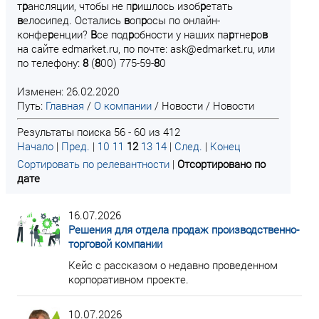
т
р
ансляции, чтобы не п
р
ишлось изоб
р
етать
в
елосипед. Остались
в
оп
р
осы по онлайн-
конфе
р
енции?
В
се под
р
обности у наших па
р
тне
р
о
в
на сайте edmarket.ru, по почте: ask@edmarket.ru, или
по телефону:
8
(
8
00) 775-59-
8
0
Изменен: 26.02.2020
Путь:
Главная
/
О компании
/
Новости
/
Новости
Результаты поиска 56 - 60 из 412
Начало
|
Пред.
|
10
11
12
13
14
|
След.
|
Конец
Сортировать по релевантности
|
Отсортировано по
дате
16.07.2026
Решения для отдела продаж производственно-
торговой компании
Кейс с рассказом о недавно проведенном
корпоративном проекте.
10.07.2026