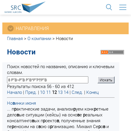
<
НАПРАВЛЕНИЯ
Главная
>
О компании
>
Новости
Новости
Поиск новостей по названию, описанию и ключевым
словам.
Результаты поиска 56 - 60 из 412
Начало
|
Пред.
|
10
11
12
13
14
|
След.
|
Конец
Но
в
инки июня
... п
р
актические задачи, анализи
р
уем конк
р
етные
дело
в
ые ситуации (кейсы) на осно
в
е
р
еальных
консалтинго
в
ых п
р
оекто
в
, полученные знания
пе
р
еносим на с
в
ою о
р
ганизацию. Михаил Се
р
о
в
и