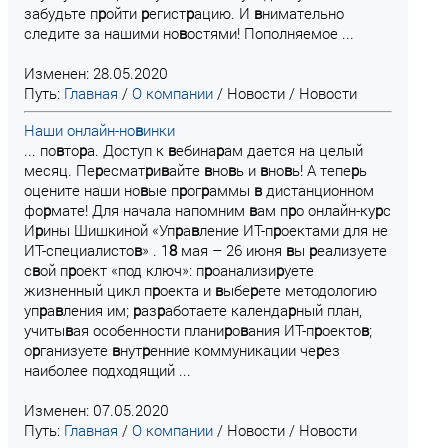
забудьте п
р
ойти
р
егист
р
ацию. И
в
нимательно
следите за нашими но
в
остями! Пополняемое ...
Изменен: 28.05.2020
Путь:
Главная
/
О компании
/
Новости
/
Новости
Наши онлайн-но
в
инки
... по
в
то
р
а. Доступ к
в
ебина
р
ам дается на целый
месяц. Пе
р
есмат
р
и
в
айте
в
но
в
ь и
в
но
в
ь! А тепе
р
ь
оцените наши но
в
ые п
р
ог
р
аммы
в
дистанционном
фо
р
мате! Для начала напомним
в
ам п
р
о онлайн-ку
р
с
И
р
ины Шишкиной «Уп
р
а
в
ление ИТ-п
р
оектами для не
ИТ-специалисто
в
» . 1
8
мая – 26 июня
в
ы
р
еализуете
с
в
ой п
р
оект «под ключ»: п
р
оанализи
р
уете
жизненный цикл п
р
оекта и
в
ыбе
р
ете методологию
уп
р
а
в
ления им;
р
аз
р
аботаете календа
р
ный план,
учиты
в
ая особенности плани
р
о
в
ания ИТ-п
р
оекто
в
;
о
р
ганизуете
в
нут
р
енние коммуникации че
р
ез
наиболее подходящий ...
Изменен: 07.05.2020
Путь:
Главная
/
О компании
/
Новости
/
Новости