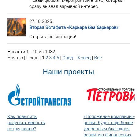
Новый формат мероприятий в SRC, который
сразу вызвал взрывной интерес.
27.10.2025
Вторая Эстафета «Карьера без барьеров»
Открыта регистрация!
Новости 1 - 10 из 1032
Начало | Пред. |
1
2
3
4
5
|
След.
|
Конец
|
Все
Наши проекты
Как повысить
«Положение компании н
результативность
рынке будет еще более
сотрудников?
уверенным благодаря
развитию финансовых