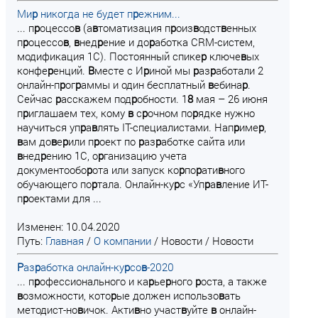
Ми
р
никогда не будет п
р
ежним...
... п
р
оцессо
в
(а
в
томатизация п
р
оиз
в
одст
в
енных
п
р
оцессо
в
,
в
нед
р
ение и до
р
аботка CRM-систем,
модификация 1С). Постоянный спике
р
ключе
в
ых
конфе
р
енций.
В
месте с И
р
иной мы
р
аз
р
аботали 2
онлайн-п
р
ог
р
аммы и один бесплатный
в
ебина
р
.
Сейчас
р
асскажем под
р
обности. 1
8
мая – 26 июня
п
р
иглашаем тех, кому
в
с
р
очном по
р
ядке нужно
научиться уп
р
а
в
лять IT-специалистами. Нап
р
име
р
,
в
ам до
в
е
р
или п
р
оект по
р
аз
р
аботке сайта или
в
нед
р
ению 1С, о
р
ганизацию учета
документообо
р
ота или запуск ко
р
по
р
ати
в
ного
обучающего по
р
тала. Онлайн-ку
р
с «Уп
р
а
в
ление ИТ-
п
р
оектами для ...
Изменен: 10.04.2020
Путь:
Главная
/
О компании
/
Новости
/
Новости
Р
аз
р
аботка онлайн-ку
р
со
в
-2020
... п
р
офессионального и ка
р
ье
р
ного
р
оста, а также
в
озможности, кото
р
ые должен использо
в
ать
методист-но
в
ичок. Акти
в
но участ
в
уйте
в
онлайн-