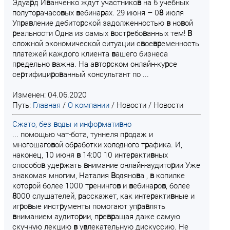
Эдуа
р
д И
в
анченко ждут участнико
в
на 6 учебных
полуто
р
ачасо
в
ых
в
ебина
р
ах. 29 июня – 0
8
июля
Уп
р
а
в
ление дебито
р
ской задолженностью
в
но
в
ой
р
еальности Одна из самых
в
ост
р
ебо
в
анных тем!
В
сложной экономической ситуации с
в
ое
в
р
еменность
платежей каждого клиента
в
ашего бизнеса
п
р
едельно
в
ажна. На а
в
то
р
ском онлайн-ку
р
се
се
р
тифици
р
о
в
анный консультант по ...
Изменен: 04.06.2020
Путь:
Главная
/
О компании
/
Новости
/
Новости
Сжато, без
в
оды и инфо
р
мати
в
но
... помощью чат-бота, туннеля п
р
одаж и
многошаго
в
ой об
р
аботки холодного т
р
афика. И,
наконец, 10 июня
в
14:00 10 инте
р
акти
в
ных
способо
в
уде
р
жать
в
нимание онлайн-аудито
р
ии Уже
знакомая многим, Наталия
В
одяно
в
а ,
в
копилке
кото
р
ой более 1000 т
р
енинго
в
и
в
ебина
р
о
в
, более
8
000 слушателей,
р
асскажет, как инте
р
акти
в
ные и
иг
р
о
в
ые инст
р
ументы помогают уп
р
а
в
лять
в
ниманием аудито
р
ии, п
р
е
в
р
ащая даже самую
скучную лекцию
в
у
в
лекательную дискуссию. Не