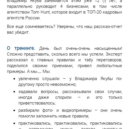
Владимир Якуба занимается этим уже 12 (!) лет, а
параллельно руководит 4 бизнесами, в том числе
агентством Tom Hunt, которое входит в ТОП-20 кадровых
агентств России.
Все еще сомневаетесь? Уверены, что наш рассказ-отчет
вас убедит.
О тренинге.
День был очень-очень насыщенным!
Сложно представить, сколько всего мы успели. Эксперт
рассказал о главных правилах и табу переговоров,
поделился своими приемами, привел любопытные
примеры. А мы… Мы:
увлеченно слушали – у Владимира Якубы по-
другому просто невозможно;
задавали вопросы, рассказывали свои случаи,
иногда даже спорили – и это только
приветствовалось;
разбирали фото- и видеопримеры – они очень
помогли запомнить новые правила;
практиковались, практиковались, практиковались
– запоминали имена, делали уместные