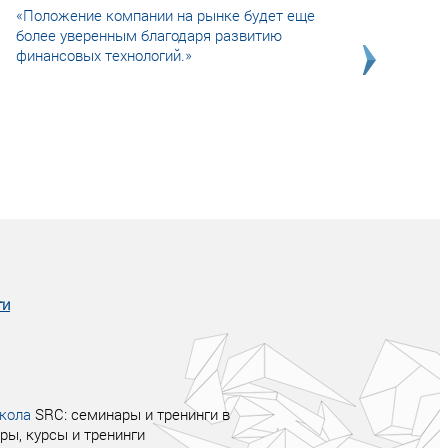
«Положение компании на рынке будет еще
более уверенным благодаря развитию
финансовых технологий.»
Совсем не сказочная история о том, как
после тренинга продажи в компании
увеличились в 2 раза.
ги
кола
SRC: семинары и тренинги в
ры, курсы и тренинги