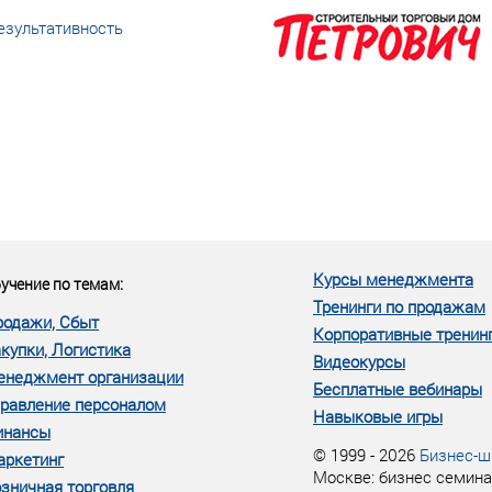
езультативность
еке человеческий ресурс,
м...»
Курсы менеджмента
учение по темам:
Тренинги по продажам
родажи, Сбыт
Корпоративные тренин
купки, Логистика
Видеокурсы
енеджмент организации
Бесплатные вебинары
равление персоналом
Навыковые игры
инансы
© 1999 - 2026
Бизнес-ш
аркетинг
Москве: бизнес семина
зничная торговля