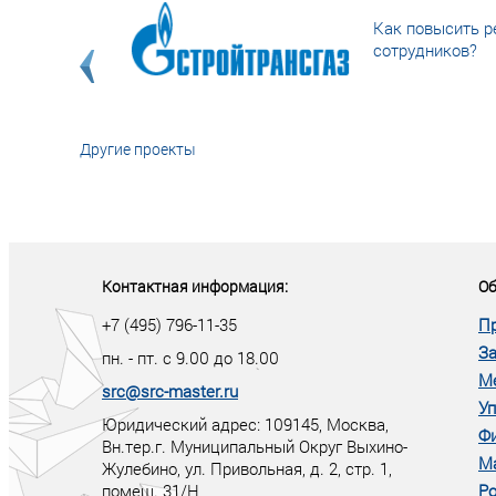
Как повысить р
сотрудников?
Другие проекты
«У кого в XXI в
тот правит миро
Контактная информация:
Об
+7 (495) 796-11-35
П
За
пн. - пт. с 9.00 до 18.00
М
src@src-master.ru
Уп
Юридический адрес: 109145, Москва,
Ф
Вн.тер.г. Муниципальный Округ Выхино-
М
Жулебино, ул. Привольная, д. 2, стр. 1,
помещ. 31/Н
Ро