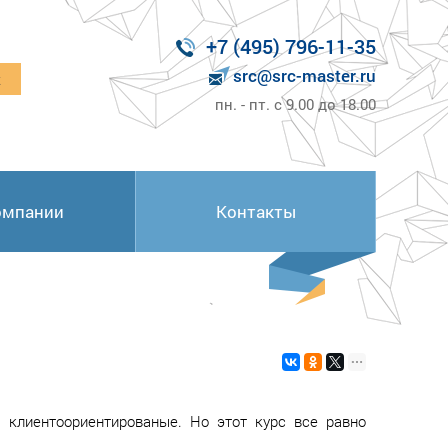
+7 (495) 796-11-35
src@src-master.ru
к
пн. - пт. с 9.00 до 18.00
омпании
Контакты
 клиентоориентированые. Но этот курс все равно