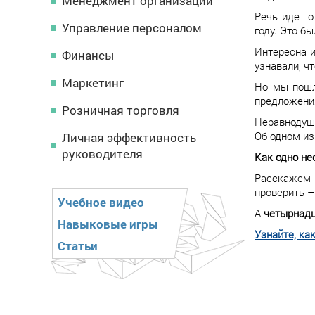
Менеджмент организации
Речь идет 
Управление персоналом
году. Это б
Интересна и
Финансы
узнавали, ч
Маркетинг
Но мы пошл
предложения
Розничная торговля
Неравнодуши
Об одном из
Личная эффективность
руководителя
Как одно не
Расскажем 
проверить –
Учебное видео
А
четырнадц
Навыковые игры
Узнайте, ка
Статьи