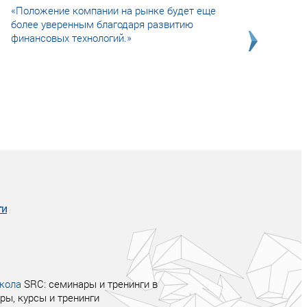
«Положение компании на рынке будет еще
более уверенным благодаря развитию
финансовых технологий.»
Совсем не сказочная история о том, как
после тренинга продажи в компании
увеличились в 2 раза.
ги
кола
SRC: семинары и тренинги в
ры, курсы и тренинги