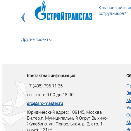
Как повысить р
сотрудников?
Другие проекты
«У кого в XXI в
тот правит миро
Контактная информация:
Об
+7 (495) 796-11-35
П
За
пн. - пт. с 9.00 до 18.00
М
src@src-master.ru
Уп
Юридический адрес: 109145, Москва,
Ф
Вн.тер.г. Муниципальный Округ Выхино-
М
Жулебино, ул. Привольная, д. 2, стр. 1,
помещ. 31/Н
Ро