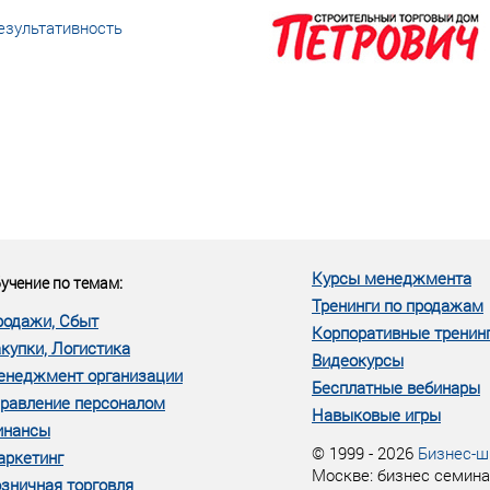
езультативность
еке человеческий ресурс,
м...»
Курсы менеджмента
учение по темам:
Тренинги по продажам
родажи, Сбыт
Корпоративные тренин
купки, Логистика
Видеокурсы
енеджмент организации
Бесплатные вебинары
равление персоналом
Навыковые игры
инансы
© 1999 - 2026
Бизнес-ш
аркетинг
Москве: бизнес семина
зничная торговля