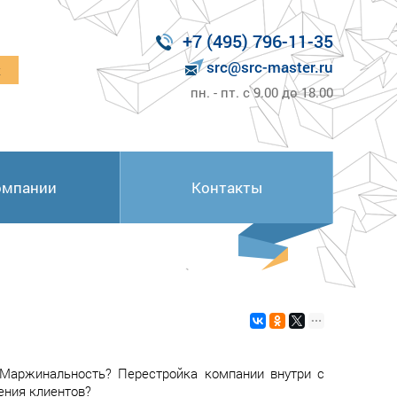
+7 (495) 796-11-35
src@src-master.ru
к
пн. - пт. с 9.00 до 18.00
омпании
Контакты
 Маржинальность? Перестройка компании внутри с
ения клиентов?