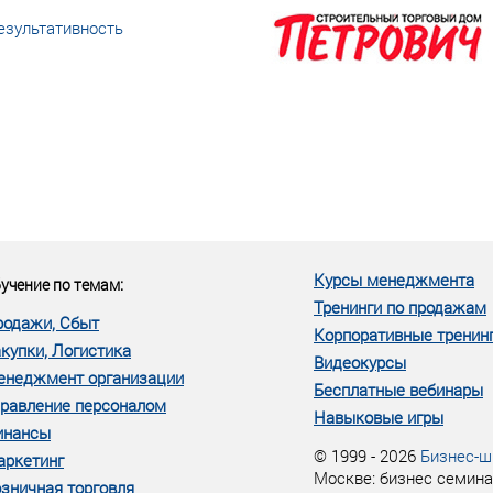
езультативность
еке человеческий ресурс,
м...»
Курсы менеджмента
учение по темам:
Тренинги по продажам
родажи, Сбыт
Корпоративные тренин
купки, Логистика
Видеокурсы
енеджмент организации
Бесплатные вебинары
равление персоналом
Навыковые игры
инансы
© 1999 - 2026
Бизнес-ш
аркетинг
Москве: бизнес семина
зничная торговля