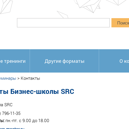
Поис
е тренинги
Другие форматы
О к
еминары
>
Контакты
ты Бизнес-школы SRC
ла SRC
) 796-11-35
ы:
пн.-пт. с 9.00 до 18.00