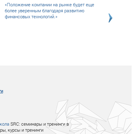
«Положение компании на рынке будет еще
более уверенным благодаря развитию
финансовых технологий.»
Совсем не сказочная история о том, как
после тренинга продажи в компании
увеличились в 2 раза.
ги
кола
SRC: семинары и тренинги в
ры, курсы и тренинги