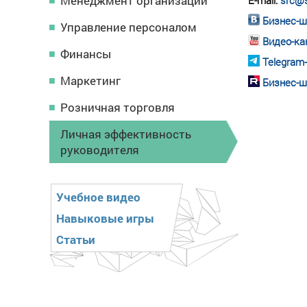
Менеджмент организации
E-mail:
src@s
Бизнес-ш
Управление персоналом
Видео-ка
Финансы
Telegram
Маркетинг
Бизнес-ш
Розничная торговля
Личная эффективность
руководителя
Учебное видео
Навыковые игры
Статьи