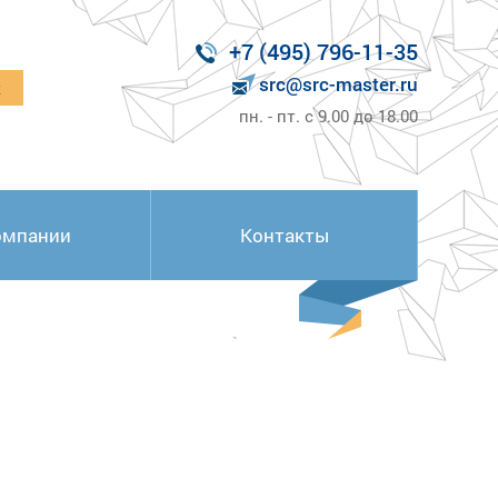
+7 (495) 796-11-35
src@src-master.ru
к
пн. - пт. с 9.00 до 18.00
омпании
Контакты