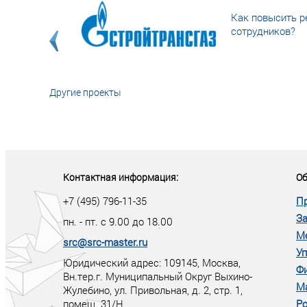
Как повысить р
сотрудников?
Другие проекты
«У кого в XXI в
тот правит миро
Контактная информация:
Об
+7 (495) 796-11-35
П
За
пн. - пт. с 9.00 до 18.00
М
src@src-master.ru
Уп
Юридический адрес: 109145, Москва,
Ф
Вн.тер.г. Муниципальный Округ Выхино-
М
Жулебино, ул. Привольная, д. 2, стр. 1,
помещ. 31/Н
Ро