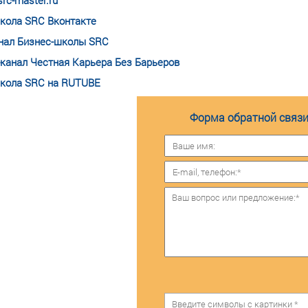
rc-master.ru
кола SRC Вконтакте
нал Бизнес-школы SRC
-канал Честная Карьера Без Барьеров
кола SRC на RUTUBE
Форма обратной связи