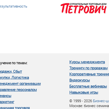
езультативность
еке человеческий ресурс,
м...»
Курсы менеджмента
учение по темам:
Тренинги по продажам
родажи, Сбыт
Корпоративные тренин
купки, Логистика
Видеокурсы
енеджмент организации
Бесплатные вебинары
равление персоналом
Навыковые игры
инансы
© 1999 - 2026
Бизнес-ш
аркетинг
Москве: бизнес семина
зничная торговля