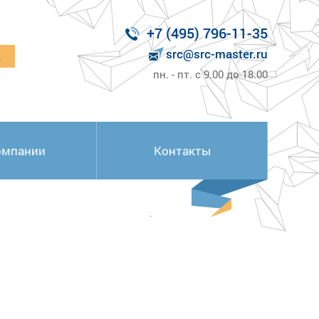
+7 (495) 796-11-35
src@src-master.ru
к
пн. - пт. с 9.00 до 18.00
омпании
Контакты