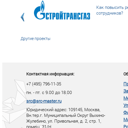
Как повысить р
сотрудников?
Другие проекты
«У кого в XXI в
тот правит миро
Контактная информация:
Об
+7 (495) 796-11-35
П
За
пн. - пт. с 9.00 до 18.00
М
src@src-master.ru
Уп
Юридический адрес: 109145, Москва,
Ф
Вн.тер.г. Муниципальный Округ Выхино-
М
Жулебино, ул. Привольная, д. 2, стр. 1,
помещ. 31/Н
Ро