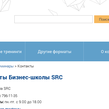
Поис
е тренинги
Другие форматы
О к
еминары
>
Контакты
ты Бизнес-школы SRC
ла SRC
) 796-11-35
ы:
пн.-пт. с 9.00 до 18.00