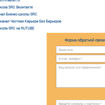
rc-master.ru
кола SRC Вконтакте
нал Бизнес-школы SRC
-канал Честная Карьера Без Барьеров
кола SRC на RUTUBE
Форма обратной связи