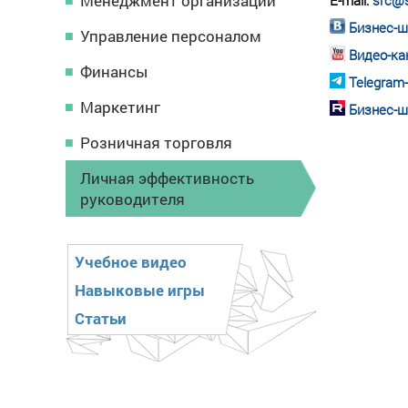
Менеджмент организации
E-mail:
src@s
Бизнес-ш
Управление персоналом
Видео-ка
Финансы
Telegram
Маркетинг
Бизнес-ш
Розничная торговля
Личная эффективность
руководителя
Учебное видео
Навыковые игры
Статьи