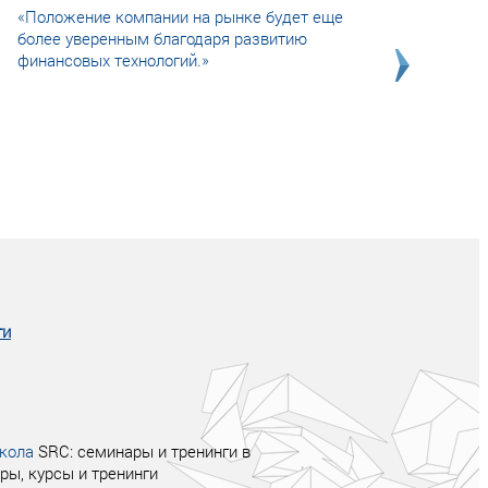
«Положение компании на рынке будет еще
более уверенным благодаря развитию
финансовых технологий.»
Совсем не сказочная история о том, как
после тренинга продажи в компании
увеличились в 2 раза.
ги
кола
SRC: семинары и тренинги в
ры, курсы и тренинги