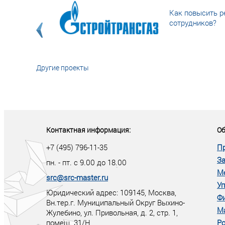
Как повысить р
сотрудников?
Другие проекты
«У кого в XXI в
тот правит миро
Контактная информация:
Об
+7 (495) 796-11-35
П
За
пн. - пт. с 9.00 до 18.00
М
src@src-master.ru
Уп
Юридический адрес: 109145, Москва,
Ф
Вн.тер.г. Муниципальный Округ Выхино-
М
Жулебино, ул. Привольная, д. 2, стр. 1,
помещ. 31/Н
Ро