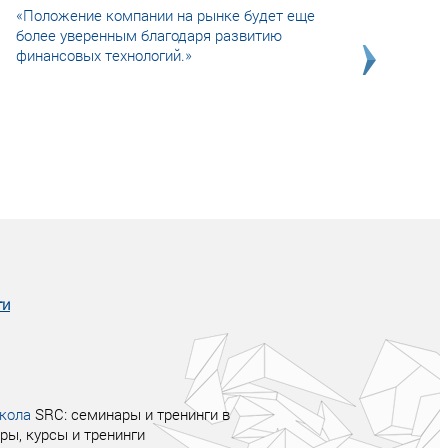
«Положение компании на рынке будет еще
более уверенным благодаря развитию
финансовых технологий.»
Совсем не сказочная история о том, как
после тренинга продажи в компании
увеличились в 2 раза.
ги
кола
SRC: семинары и тренинги в
ры, курсы и тренинги