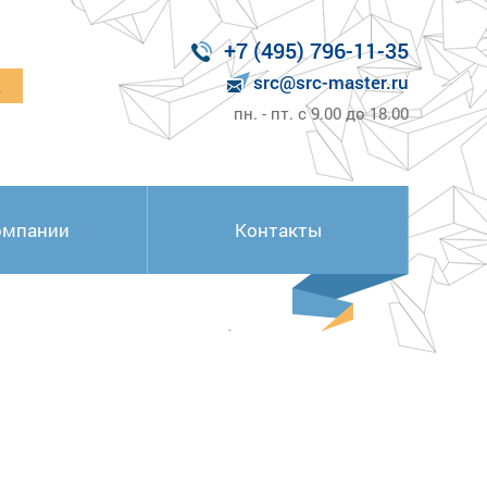
+7 (495) 796-11-35
src@src-master.ru
к
пн. - пт. с 9.00 до 18.00
омпании
Контакты