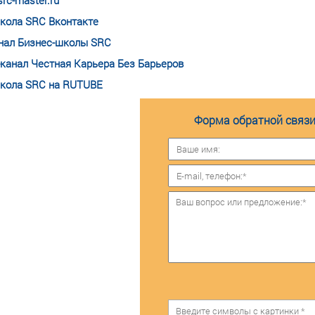
rc-master.ru
кола SRC Вконтакте
нал Бизнес-школы SRC
-канал Честная Карьера Без Барьеров
кола SRC на RUTUBE
Форма обратной связи