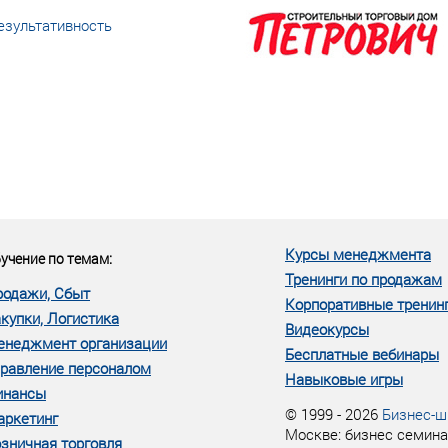
езультативность
еке человеческий ресурс,
м...»
Курсы менеджмента
учение по темам:
Тренинги по продажам
родажи, Сбыт
Корпоративные тренин
купки, Логистика
Видеокурсы
енеджмент организации
Бесплатные вебинары
равление персоналом
Навыковые игры
инансы
© 1999 - 2026
Бизнес-ш
аркетинг
Москве: бизнес семина
зничная торговля