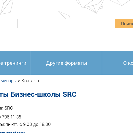
Поис
е тренинги
Другие форматы
О к
еминары
>
Контакты
ты Бизнес-школы SRC
ла SRC
) 796-11-35
ы:
пн.-пт. с 9.00 до 18.00