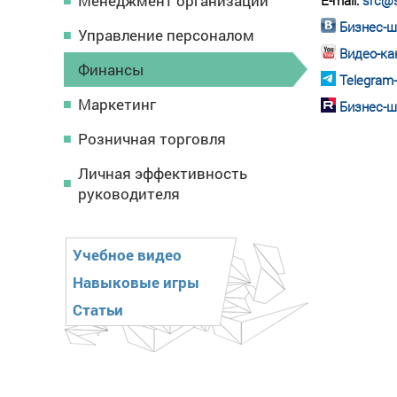
Менеджмент организации
E-mail:
src@s
Бизнес-ш
Управление персоналом
Видео-ка
Финансы
Telegram
Маркетинг
Бизнес-ш
Розничная торговля
Личная эффективность
руководителя
Учебное видео
Навыковые игры
Статьи