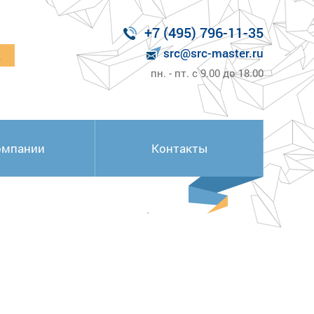
+7 (495) 796-11-35
src@src-master.ru
к
пн. - пт. с 9.00 до 18.00
омпании
Контакты