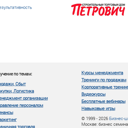
езультативность
еке человеческий ресурс,
м...»
Курсы менеджмента
учение по темам:
Тренинги по продажам
родажи, Сбыт
Корпоративные тренин
купки, Логистика
Видеокурсы
енеджмент организации
Бесплатные вебинары
равление персоналом
Навыковые игры
инансы
© 1999 - 2026
Бизнес-ш
аркетинг
Москве: бизнес семина
зничная торговля