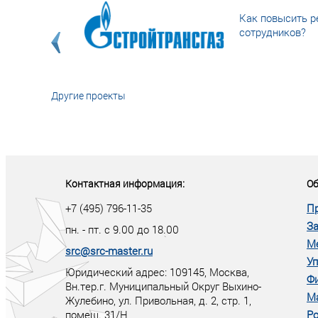
Как повысить р
сотрудников?
Другие проекты
«У кого в XXI в
тот правит миро
Контактная информация:
Об
+7 (495) 796-11-35
П
За
пн. - пт. с 9.00 до 18.00
М
src@src-master.ru
Уп
Юридический адрес: 109145, Москва,
Ф
Вн.тер.г. Муниципальный Округ Выхино-
М
Жулебино, ул. Привольная, д. 2, стр. 1,
помещ. 31/Н
Ро