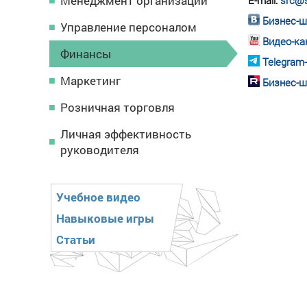
Менеджмент организации
E-mail:
src@s
Бизнес-ш
Управление персоналом
Видео-ка
Финансы
Telegram
Маркетинг
Бизнес-ш
Розничная торговля
Личная эффективность
руководителя
Учебное видео
Навыковые игры
Статьи