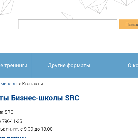
Поис
е тренинги
Другие форматы
О к
еминары
>
Контакты
ты Бизнес-школы SRC
ла SRC
) 796-11-35
ы:
пн.-пт. с 9.00 до 18.00