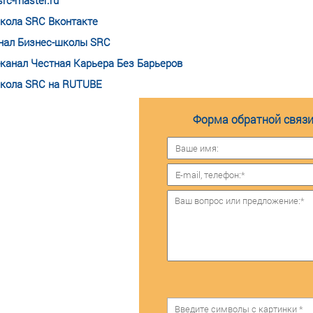
rc-master.ru
кола SRC Вконтакте
нал Бизнес-школы SRC
-канал Честная Карьера Без Барьеров
кола SRC на RUTUBE
Форма обратной связи