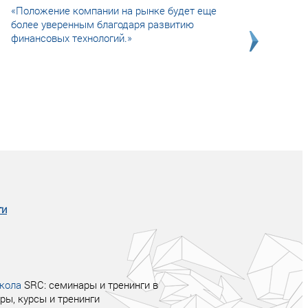
«Положение компании на рынке будет еще
более уверенным благодаря развитию
финансовых технологий.»
Совсем не сказочная история о том, как
после тренинга продажи в компании
увеличились в 2 раза.
ги
кола
SRC: семинары и тренинги в
ры, курсы и тренинги