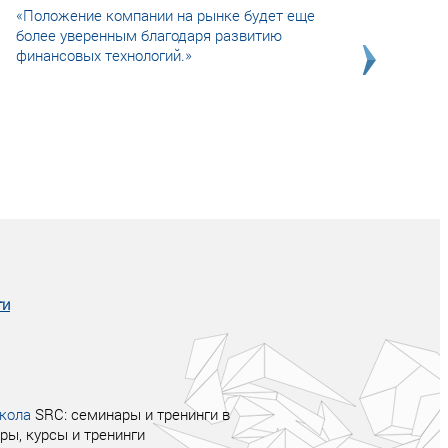
«Положение компании на рынке будет еще
более уверенным благодаря развитию
финансовых технологий.»
Совсем не сказочная история о том, как
после тренинга продажи в компании
увеличились в 2 раза.
ги
кола
SRC: семинары и тренинги в
ры, курсы и тренинги