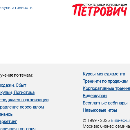
езультативность
еке человеческий ресурс,
м...»
Курсы менеджмента
учение по темам:
Тренинги по продажам
родажи, Сбыт
Корпоративные тренин
купки, Логистика
Видеокурсы
енеджмент организации
Бесплатные вебинары
равление персоналом
Навыковые игры
инансы
© 1999 - 2026
Бизнес-ш
аркетинг
Москве: бизнес семина
зничная торговля