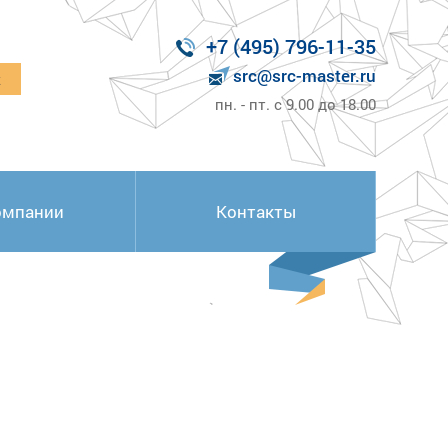
+7 (495) 796-11-35
src@src-master.ru
к
пн. - пт. с 9.00 до 18.00
омпании
Контакты