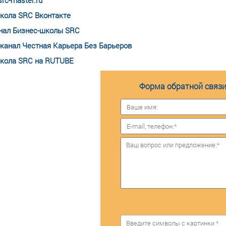
rc-master.ru
кола SRC Вконтакте
нал Бизнес-школы SRC
-канал Честная Карьера Без Барьеров
кола SRC на RUTUBE
Форма обратной связи