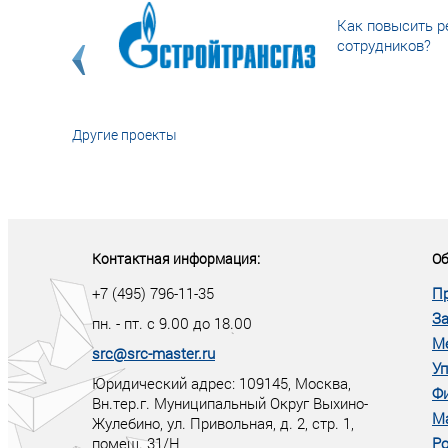
Как повысить р
сотрудников?
Другие проекты
«У кого в XXI в
тот правит миро
Контактная информация:
Об
+7 (495) 796-11-35
П
За
пн. - пт. с 9.00 до 18.00
М
src@src-master.ru
Уп
Юридический адрес: 109145, Москва,
Ф
Вн.тер.г. Муниципальный Округ Выхино-
М
Жулебино, ул. Привольная, д. 2, стр. 1,
помещ. 31/Н
Ро