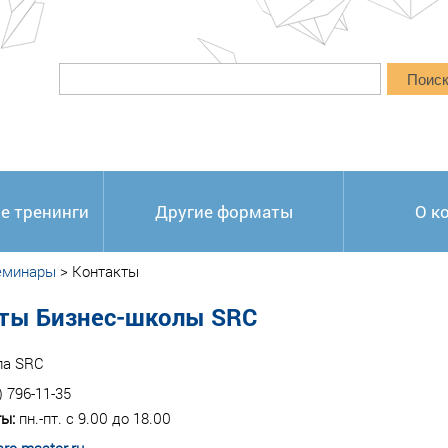
Поис
е тренинги
Другие форматы
О к
еминары
>
Контакты
ты Бизнес-школы SRC
ла SRC
) 796-11-35
ы:
пн.-пт. с 9.00 до 18.00