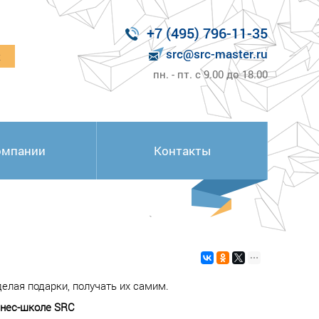
+7 (495) 796-11-35
src@src-master.ru
к
пн. - пт. с 9.00 до 18.00
омпании
Контакты
елая подарки, получать их самим.
знес-школе SRC