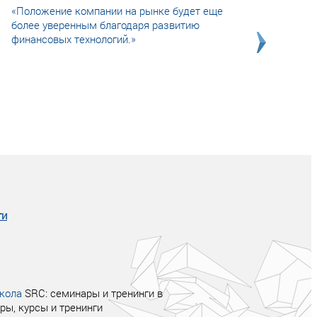
«Положение компании на рынке будет еще
более уверенным благодаря развитию
финансовых технологий.»
Совсем не сказочная история о том, как
после тренинга продажи в компании
увеличились в 2 раза.
ги
кола
SRC: семинары и тренинги в
ры, курсы и тренинги