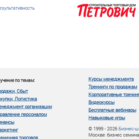
езультативность
еке человеческий ресурс,
м...»
Курсы менеджмента
учение по темам:
Тренинги по продажам
родажи, Сбыт
Корпоративные тренин
купки, Логистика
Видеокурсы
енеджмент организации
Бесплатные вебинары
равление персоналом
Навыковые игры
инансы
© 1999 - 2026
Бизнес-ш
аркетинг
Москве: бизнес семина
зничная торговля