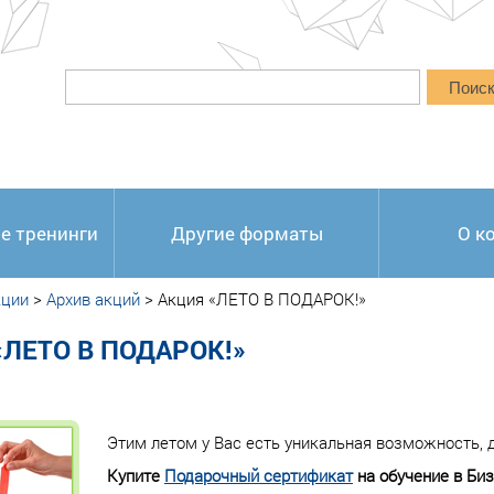
Поис
е тренинги
Другие форматы
О к
кции
>
Архив акций
>
Акция «ЛЕТО В ПОДАРОК!»
«ЛЕТО В ПОДАРОК!»
Этим летом у Вас есть уникальная возможность, д
Купите
Подарочный сертификат
на обучение в Би