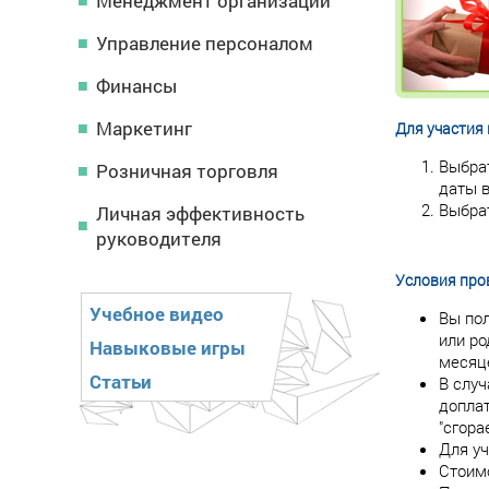
Менеджмент организации
Управление персоналом
Финансы
Маркетинг
Для участия 
Выбрат
Розничная торговля
даты в
Выбрат
Личная эффективность
руководителя
Условия про
Учебное видео
Вы пол
или ро
Навыковые игры
месяц
Статьи
В слу
допла
"сгора
Для уч
Стоим