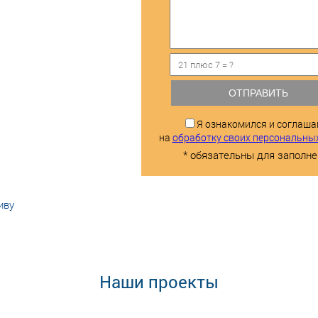
ОТПРАВИТЬ
Я ознакомился и соглаш
на
обработку своих персональны
* обязательны для заполне
иву
Наши проекты