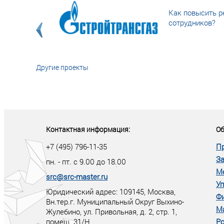
Как повысить р
сотрудников?
Другие проекты
«У кого в XXI в
тот правит миро
Контактная информация:
Об
+7 (495) 796-11-35
П
За
пн. - пт. с 9.00 до 18.00
М
src@src-master.ru
Уп
Юридический адрес: 109145, Москва,
Ф
Вн.тер.г. Муниципальный Округ Выхино-
М
Жулебино, ул. Привольная, д. 2, стр. 1,
помещ. 31/Н
Ро