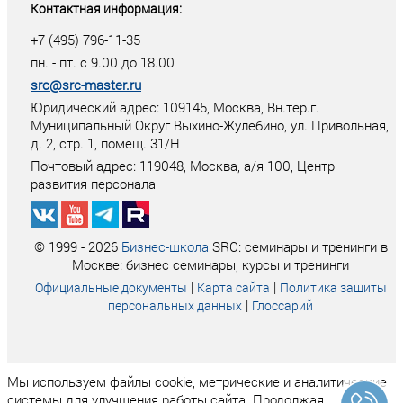
Контактная информация:
+7 (495) 796-11-35
пн. - пт. с 9.00 до 18.00
src@src-master.ru
Юридический адрес: 109145, Москва, Вн.тер.г.
Муниципальный Округ Выхино-Жулебино, ул. Привольная,
д. 2, стр. 1, помещ. 31/Н
Почтовый адрес:
119048
,
Москва
, а/я
100
, Центр
развития персонала
© 1999 - 2026
Бизнес-школа
SRC: семинары и тренинги в
Москве: бизнес семинары, курсы и тренинги
|
|
Официальные документы
Карта сайта
Политика защиты
|
персональных данных
Глоссарий
Мы используем файлы cookie, метрические и аналитические
системы для улучшения работы сайта. Продолжая