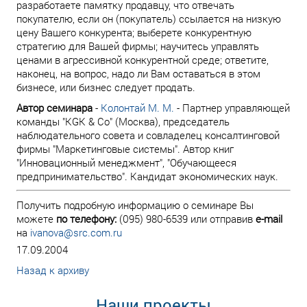
разработаете памятку продавцу, что отвечать
покупателю, если он (покупатель) ссылается на низкую
цену Вашего конкурента; выберете конкурентную
стратегию для Вашей фирмы; научитесь управлять
ценами в агрессивной конкурентной среде; ответите,
наконец, на вопрос, надо ли Вам оставаться в этом
бизнесе, или бизнес следует продать.
Автор семинара
-
Колонтай М. М.
- Партнер управляющей
команды "KGK & Co" (Москва), председатель
наблюдательного совета и совладелец консалтинговой
фирмы "Маркетинговые системы". Автор книг
"Инновационный менеджмент", "Обучающееся
предпринимательство". Кандидат экономических наук.
Получить подробную информацию о семинаре Вы
можете
по телефону:
(095) 980-6539 или отправив
e-mail
на
ivanova@src.com.ru
17.09.2004
Назад к архиву
Наши проекты