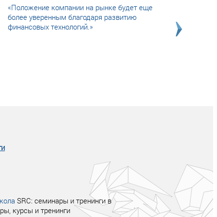
«Положение компании на рынке будет еще
более уверенным благодаря развитию
финансовых технологий.»
Совсем не сказочная история о том, как
после тренинга продажи в компании
увеличились в 2 раза.
ги
кола
SRC: семинары и тренинги в
ры, курсы и тренинги