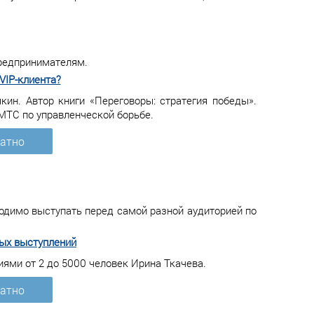
предпринимателям.
VIP-клиента?
н. Автор книги «Переговоры: стратегия победы».
МТС по управленческой борьбе.
латно
ходимо выступать перед самой разной аудиторией по
ных выступлений
ями от 2 до 5000 человек Ирина Ткачева.
латно