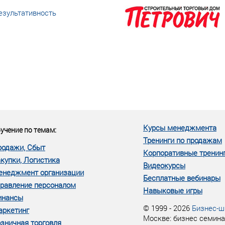
езультативность
еке человеческий ресурс,
м...»
Курсы менеджмента
учение по темам:
Тренинги по продажам
родажи, Сбыт
Корпоративные тренин
купки, Логистика
Видеокурсы
енеджмент организации
Бесплатные вебинары
равление персоналом
Навыковые игры
инансы
© 1999 - 2026
Бизнес-ш
аркетинг
Москве: бизнес семина
зничная торговля