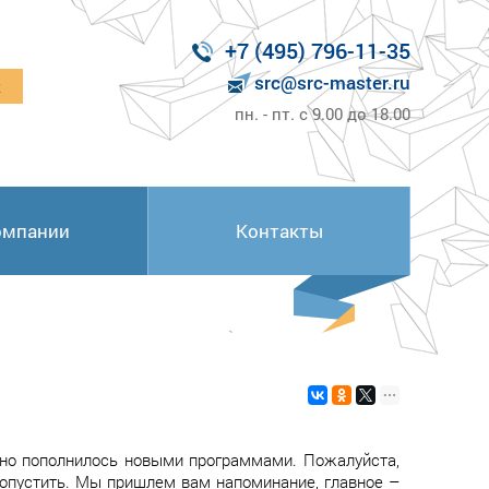
+7 (495) 796-11-35
src@src-master.ru
к
пн. - пт. с 9.00 до 18.00
омпании
Контакты
но пополнилось новыми программами. Пожалуйста,
ропустить. Мы пришлем вам напоминание, главное –