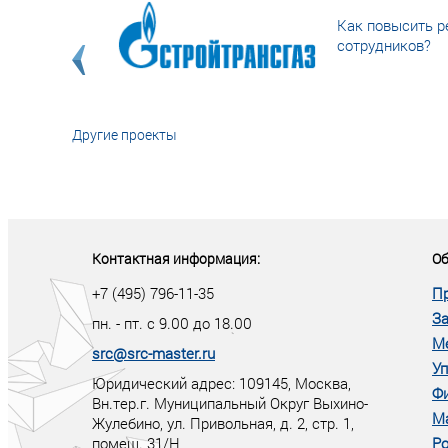
Как повысить р
сотрудников?
Другие проекты
«У кого в XXI в
тот правит миро
Контактная информация:
Об
+7 (495) 796-11-35
П
За
пн. - пт. с 9.00 до 18.00
М
src@src-master.ru
Уп
Юридический адрес: 109145, Москва,
Ф
Вн.тер.г. Муниципальный Округ Выхино-
М
Жулебино, ул. Привольная, д. 2, стр. 1,
помещ. 31/Н
Ро