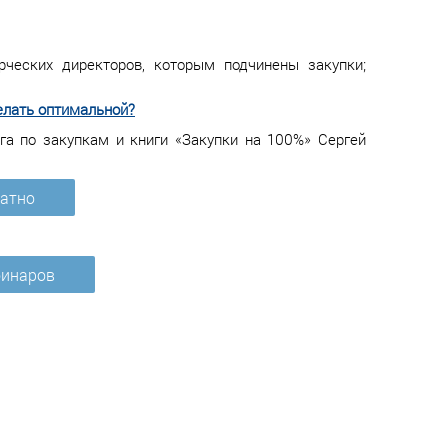
рческих директоров, которым подчинены закупки;
елать оптимальной?
га по закупкам и книги «Закупки на 100%» Сергей
латно
бинаров