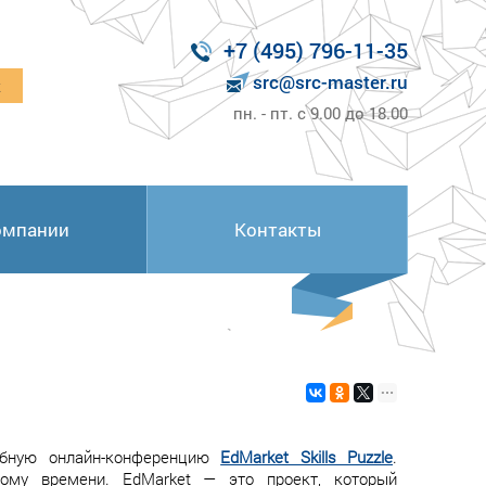
+7 (495) 796-11-35
src@src-master.ru
к
пн. - пт. с 9.00 до 18.00
омпании
Контакты
абную онлайн-конференцию
EdMarket Skills Puzzle
.
му времени. EdMarket — это проект, который