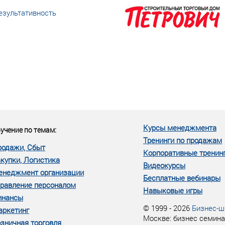
езультативность
еке человеческий ресурс,
м...»
Курсы менеджмента
учение по темам:
Тренинги по продажам
родажи, Сбыт
Корпоративные тренин
купки, Логистика
Видеокурсы
енеджмент организации
Бесплатные вебинары
равление персоналом
Навыковые игры
инансы
© 1999 - 2026
Бизнес-ш
аркетинг
Москве: бизнес семина
зничная торговля