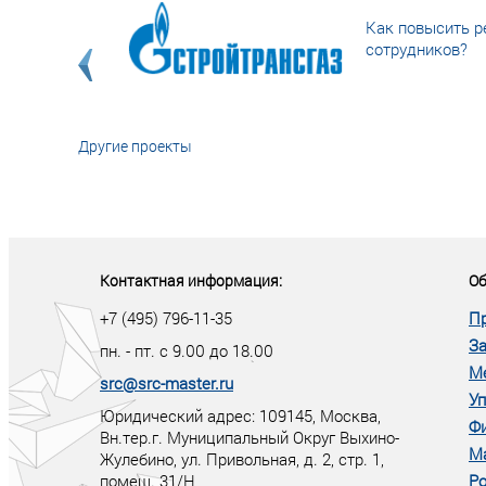
Как повысить р
сотрудников?
Другие проекты
«У кого в XXI в
тот правит миро
Контактная информация:
Об
+7 (495) 796-11-35
П
За
пн. - пт. с 9.00 до 18.00
М
src@src-master.ru
Уп
Юридический адрес: 109145, Москва,
Ф
Вн.тер.г. Муниципальный Округ Выхино-
М
Жулебино, ул. Привольная, д. 2, стр. 1,
помещ. 31/Н
Ро