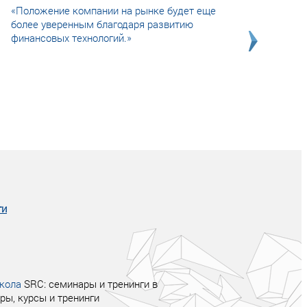
«Положение компании на рынке будет еще
более уверенным благодаря развитию
финансовых технологий.»
Совсем не сказочная история о том, как
после тренинга продажи в компании
увеличились в 2 раза.
ги
кола
SRC: семинары и тренинги в
ры, курсы и тренинги