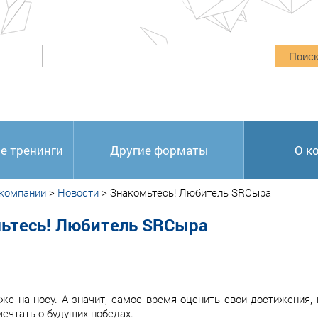
Поис
е тренинги
Другие форматы
О к
 компании
>
Новости
>
Знакомьтесь! Любитель SRCыра
ьтесь! Любитель SRCыра
же на носу. А значит, самое время оценить свои достижения, п
мечтать о будущих победах.