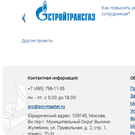
Как повысить р
сотрудников?
Другие проекты
«У кого в XXI в
тот правит миро
Контактная информация:
Об
+7 (495) 796-11-35
П
За
пн. - пт. с 9.00 до 18.00
М
src@src-master.ru
Уп
Юридический адрес: 109145, Москва,
Ф
Вн.тер.г. Муниципальный Округ Выхино-
М
Жулебино, ул. Привольная, д. 2, стр. 1,
помещ. 31/Н
Ро