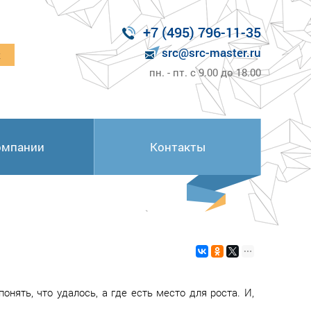
+7 (495) 796-11-35
src@src-master.ru
к
пн. - пт. с 9.00 до 18.00
омпании
Контакты
онять, что удалось, а где есть место для роста. И,