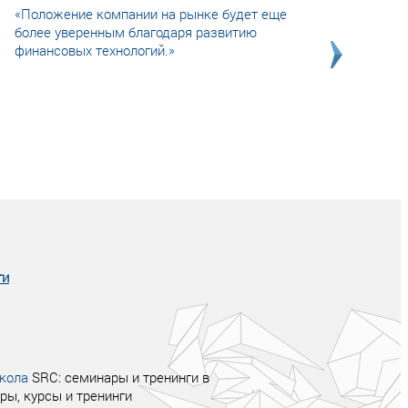
«Положение компании на рынке будет еще
более уверенным благодаря развитию
финансовых технологий.»
Совсем не сказочная история о том, как
после тренинга продажи в компании
увеличились в 2 раза.
ги
кола
SRC: семинары и тренинги в
ры, курсы и тренинги