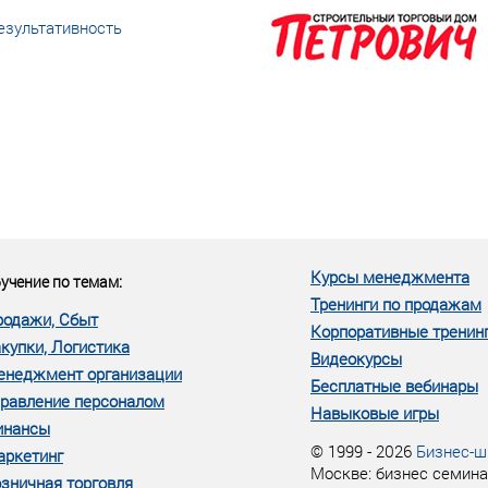
езультативность
еке человеческий ресурс,
м...»
Курсы менеджмента
учение по темам:
Тренинги по продажам
родажи, Сбыт
Корпоративные тренин
купки, Логистика
Видеокурсы
енеджмент организации
Бесплатные вебинары
равление персоналом
Навыковые игры
инансы
© 1999 - 2026
Бизнес-ш
аркетинг
Москве: бизнес семина
зничная торговля