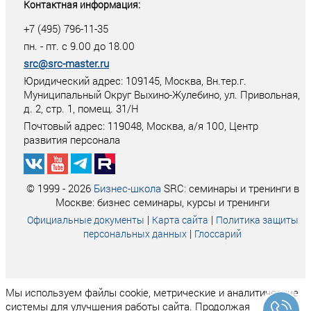
Контактная информация:
+7 (495) 796-11-35
пн. - пт. с 9.00 до 18.00
src@src-master.ru
Юридический адрес: 109145, Москва, Вн.тер.г.
Муниципальный Округ Выхино-Жулебино, ул. Привольная,
д. 2, стр. 1, помещ. 31/Н
Почтовый адрес:
119048
,
Москва
, а/я
100
, Центр
развития персонала
© 1999 - 2026
Бизнес-школа
SRC: семинары и тренинги в
Москве: бизнес семинары, курсы и тренинги
|
|
Официальные документы
Карта сайта
Политика защиты
|
персональных данных
Глоссарий
Мы используем файлы cookie, метрические и аналитические
системы для улучшения работы сайта. Продолжая