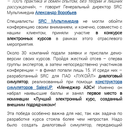
– 100% практика и обмен опытом, без теории и лишних
рассуждений»
, – говорит Генеральный директор SRC
Мультимедиа
Александр Воробьев
.
Специалисты
SRC Мультимедиа
не могли обойти
конференцию своим вниманием, и конечно, совместно с
нашим клиентом, приняли участие
в конкурсе
электронных курсов
в рамках этого отраслевого
мероприятия.
Около 30 компаний подали заявки и прислали демо-
версии своих курсов. Пройдя жесткий отсев – сперва
группы экспертов, а затем непосредственно участников
конференции – в финал попали лишь 15. И среди них –
разработанный SRC для ПАО «ЛУКОЙЛ»
диалоговый
симулятор
, реализованный при помощи
конструктора
симуляторов SalesUP
,
«Менеджер АЗС»!
Именно он
набрал наивысшие баллы и занял
первое место в
номинации «Лучший электронный курс, созданный
внешним подрядчиком»!
Эта победа особенно важна для нас, так как задача по
разработке курса стояла более чем непростая. Надо
было создать диалоговый симулятор, передающий