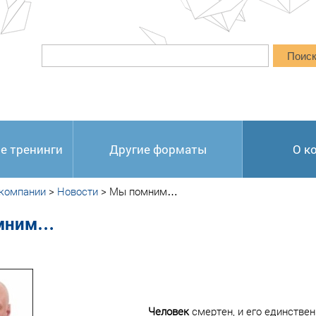
Поис
е тренинги
Другие форматы
О к
 компании
>
Новости
>
Мы помним…
мним…
Человек
смертен, и его единстве