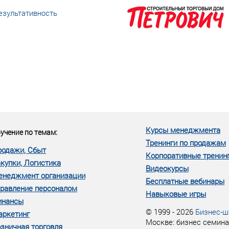
езультативность
еке человеческий ресурс,
м...»
Курсы менеджмента
учение по темам:
Тренинги по продажам
родажи, Сбыт
Корпоративные тренин
купки, Логистика
Видеокурсы
енеджмент организации
Бесплатные вебинары
равление персоналом
Навыковые игры
инансы
© 1999 - 2026
Бизнес-ш
аркетинг
Москве: бизнес семина
зничная торговля