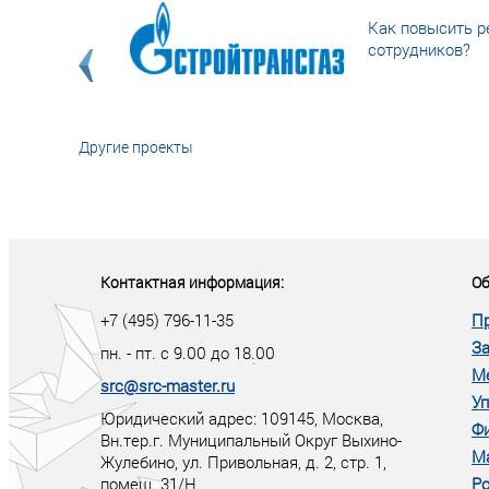
Как повысить р
сотрудников?
Другие проекты
«У кого в XXI в
тот правит миро
Контактная информация:
Об
+7 (495) 796-11-35
П
За
пн. - пт. с 9.00 до 18.00
М
src@src-master.ru
Уп
Юридический адрес: 109145, Москва,
Ф
Вн.тер.г. Муниципальный Округ Выхино-
М
Жулебино, ул. Привольная, д. 2, стр. 1,
помещ. 31/Н
Ро