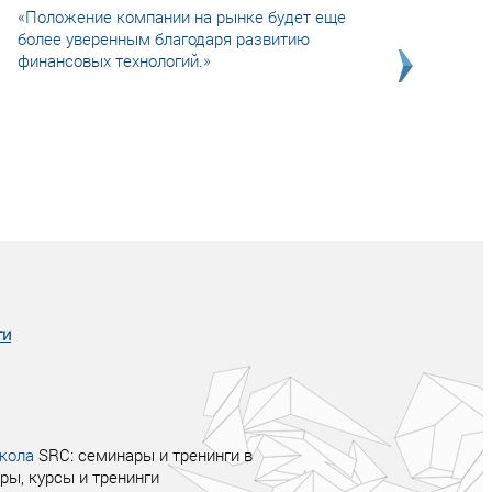
«Положение компании на рынке будет еще
более уверенным благодаря развитию
финансовых технологий.»
Совсем не сказочная история о том, как
после тренинга продажи в компании
увеличились в 2 раза.
ги
кола
SRC: семинары и тренинги в
ры, курсы и тренинги