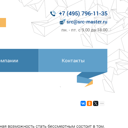
+7 (495) 796-11-35
src@src-master.ru
к
пн. - пт. с 9.00 до 18.00
омпании
Контакты
нная возможность стать бессмертным состоит в том,