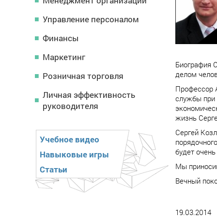
Менеджмент организации
Управление персоналом
Финансы
Маркетинг
Биография С
делом челов
Розничная торговля
Профессор А
Личная эффективность
службы при 
руководителя
экономическ
жизнь Серге
Сергей Козл
Учебное видео
порядочного
будет очень 
Навыковые игры
Мы приносим
Статьи
Вечный поко
19.03.2014