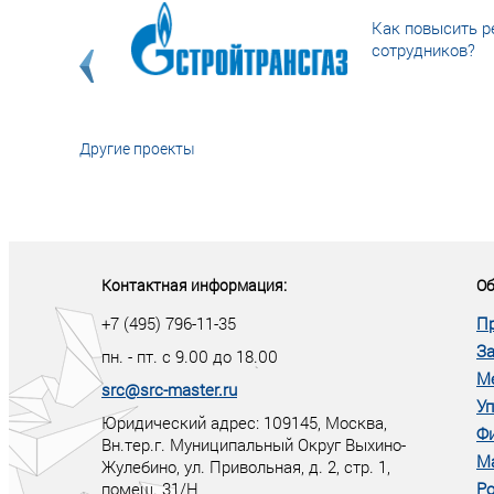
Как повысить р
сотрудников?
Другие проекты
«У кого в XXI в
тот правит миро
Контактная информация:
Об
+7 (495) 796-11-35
П
За
пн. - пт. с 9.00 до 18.00
М
src@src-master.ru
Уп
Юридический адрес: 109145, Москва,
Ф
Вн.тер.г. Муниципальный Округ Выхино-
М
Жулебино, ул. Привольная, д. 2, стр. 1,
помещ. 31/Н
Ро