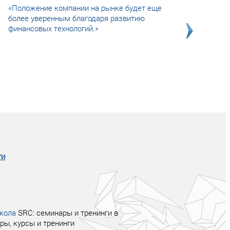
«Положение компании на рынке будет еще
более уверенным благодаря развитию
финансовых технологий.»
Совсем не сказочная история о том, как
после тренинга продажи в компании
увеличились в 2 раза.
ги
кола
SRC: семинары и тренинги в
ры, курсы и тренинги