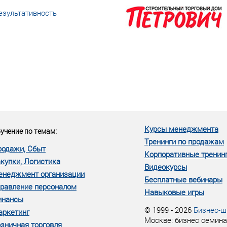
езультативность
еке человеческий ресурс,
м...»
Курсы менеджмента
учение по темам:
Тренинги по продажам
родажи, Сбыт
Корпоративные тренин
купки, Логистика
Видеокурсы
енеджмент организации
Бесплатные вебинары
равление персоналом
Навыковые игры
инансы
© 1999 - 2026
Бизнес-ш
аркетинг
Москве: бизнес семина
зничная торговля