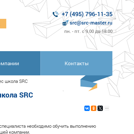
+7 (495) 796-11-35
src@src-master.ru
к
пн. - пт. с 9.00 до 18.00
омпании
Контакты
нес школа SRC
школа SRC
 специалиста необходимо обучить выполнению
ашей компании.