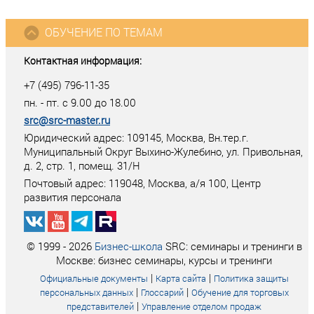
ОБУЧЕНИЕ ПО ТЕМАМ
Контактная информация:
+7 (495) 796-11-35
пн. - пт. с 9.00 до 18.00
src@src-master.ru
Юридический адрес: 109145, Москва, Вн.тер.г.
Муниципальный Округ Выхино-Жулебино, ул. Привольная,
д. 2, стр. 1, помещ. 31/Н
Почтовый адрес:
119048
,
Москва
, а/я
100
, Центр
развития персонала
© 1999 - 2026
Бизнес-школа
SRC: семинары и тренинги в
Москве: бизнес семинары, курсы и тренинги
|
|
Официальные документы
Карта сайта
Политика защиты
|
|
персональных данных
Глоссарий
Обучение для торговых
|
представителей
Управление отделом продаж