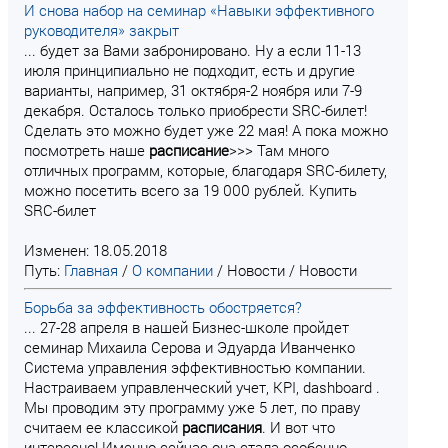
И снова набор на семинар «Навыки эффективного
руководителя» закрыт
... будет за Вами забронировано. Ну а если 11-13
июля принципиально не подходит, есть и другие
варианты, например, 31 октября-2 ноября или 7-9
декабря. Осталось только приобрести SRC-билет!
Сделать это можно будет уже 22 мая! А пока можно
посмотреть наше
расписание
>>> Там много
отличных программ, которые, благодаря SRC-билету,
можно посетить всего за 19 000 рублей. Купить
SRC-билет
Изменен: 18.05.2018
Путь:
Главная
/
О компании
/
Новости
/
Новости
Борьба за эффективность обостряется?
... 27-28 апреля в нашей Бизнес-школе пройдет
семинар Михаила Серова и Эдуарда Иванченко
Система управления эффективностью компании.
Настраиваем управленческий учет, KPI, dashboard .
Мы проводим эту программу уже 5 лет, по праву
считаем ее классикой
расписания
. И вот что
интересно! Именно сейчас она стала особенно