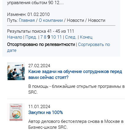
управления сбытом 90 12....
Изменен: 01.02.2010
Путь:
Главная
/
О компании
/
Новости
/
Новости
Результаты поиска 41 - 45 из 111
Начало
|
Пред.
|
7
8
9
10
11
|
След.
|
Конец
Отсортировано по релевантности
|
Сортировать по
дате
27.02.2024
Какие задачи на обучение сотрудников перед
вами сейчас стоят?
В помощь - ближайшие открытые программы в
SRC.
11.01.2024
Закупки на 100%
Автор делового бестселлера снова в Москве в
Бизнес-школе SRC.