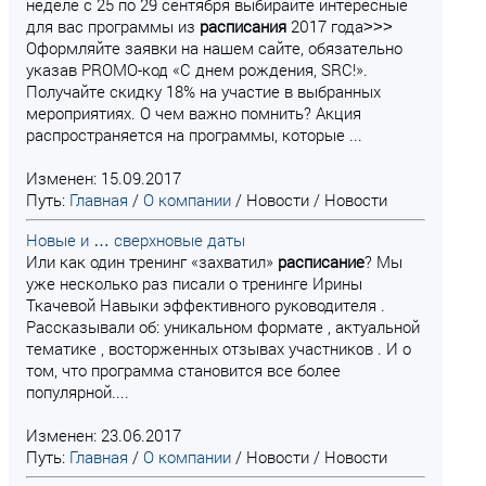
неделе с 25 по 29 сентября выбирайте интересные
для вас программы из
расписания
2017 года˃˃˃
Оформляйте заявки на нашем сайте, обязательно
указав PROMO-код «С днем рождения, SRC!».
Получайте скидку 18% на участие в выбранных
мероприятиях. О чем важно помнить? Акция
распространяется на программы, которые ...
Изменен: 15.09.2017
Путь:
Главная
/
О компании
/
Новости
/
Новости
Новые и … сверхновые даты
Или как один тренинг «захватил»
расписание
? Мы
уже несколько раз писали о тренинге Ирины
Ткачевой Навыки эффективного руководителя .
Рассказывали об: уникальном формате , актуальной
тематике , восторженных отзывах участников . И о
том, что программа становится все более
популярной....
Изменен: 23.06.2017
Путь:
Главная
/
О компании
/
Новости
/
Новости