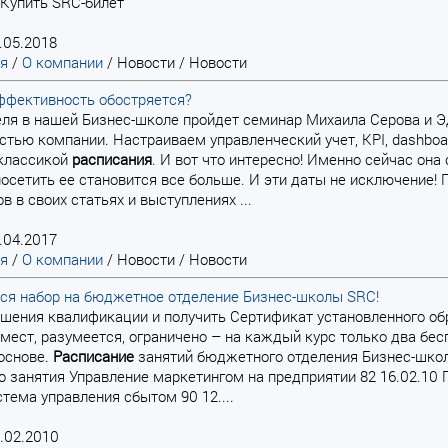
 Купить SRC-билет
.05.2018
ая
/
О компании
/
Новости
/
Новости
ффективность обостряется?
преля в нашей Бизнес-школе пройдет семинар Михаила Серова и
тью компании. Настраиваем управленческий учет, KPI, dashboar
 классикой
расписания
. И вот что интересно! Именно сейчас он
сетить ее становится все больше. И эти даты не исключение! 
в в своих статьях и выступлениях ...
.04.2017
ая
/
О компании
/
Новости
/
Новости
ся набор на бюджетное отделение Бизнес-школы SRC!
вышения квалификации и получить Сертификат установленного 
ест, разумеется, ограничено – на каждый курс только два бес
основе.
Расписание
занятий бюджетного отделения Бизнес-шко
о занятия Управление маркетингом на предприятии 82 16.02.10 
стема управления сбытом 90 12....
.02.2010