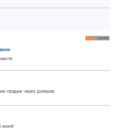
пании
оекте.
ию продаж через дилеров.
6 июня!