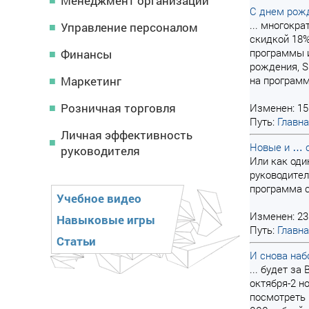
Менеджмент организации
С днем рожд
... многокр
Управление персоналом
скидкой 18%
программы 
Финансы
рождения, S
Маркетинг
на программ
Розничная торговля
Изменен: 15
Путь:
Главн
Личная эффективность
Новые и … 
руководителя
Или как оди
руководител
программа с
Учебное видео
Изменен: 23
Навыковые игры
Путь:
Главн
Статьи
И снова наб
... будет з
октября-2 н
посмотреть