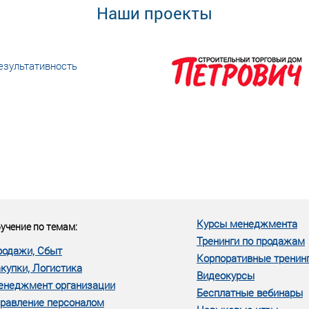
Наши проекты
езультативность
еке человеческий ресурс,
м...»
Курсы менеджмента
учение по темам:
Тренинги по продажам
родажи, Сбыт
Корпоративные тренин
купки, Логистика
Видеокурсы
енеджмент организации
Бесплатные вебинары
равление персоналом