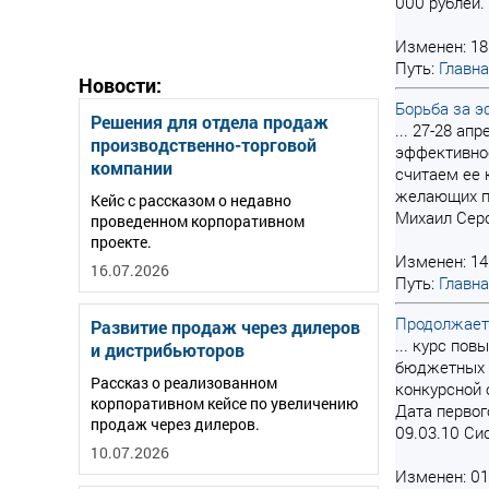
000 рублей.
Изменен: 18
Путь:
Главн
Новости:
Борьба за э
Решения для отдела продаж
... 27-28 а
производственно-торговой
эффективнос
компании
считаем ее
желающих по
Кейс с рассказом о недавно
Михаил Серо
проведенном корпоративном
проекте.
Изменен: 14
16.07.2026
Путь:
Главн
Продолжает
Развитие продаж через дилеров
... курс по
и дистрибьюторов
бюджетных м
Рассказ о реализованном
конкурсной 
корпоративном кейсе по увеличению
Дата первог
продаж через дилеров.
09.03.10 Си
10.07.2026
Изменен: 01