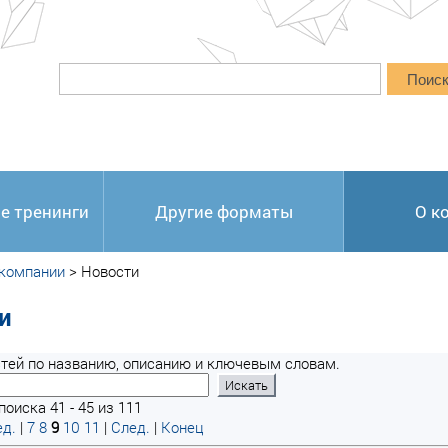
Поис
е тренинги
Другие форматы
О к
 компании
>
Новости
и
тей по названию, описанию и ключевым словам.
оиска 41 - 45 из 111
д.
|
7
8
9
10
11
|
След.
|
Конец