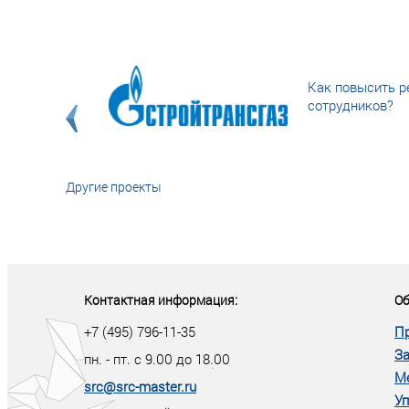
Как повысить р
сотрудников?
Другие проекты
«У кого в XXI в
тот правит миро
Контактная информация:
Об
+7 (495) 796-11-35
П
За
пн. - пт. с 9.00 до 18.00
М
src@src-master.ru
Уп