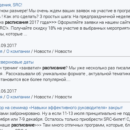
ения, SRC!
атном размере! Мы очень ждем ваших заявок на участие в прогр
 ! Как это сделать? 3 простых шага: На предпраздничной неделе
из
расписания
2017 года˃˃˃ Оформляйте заявки на нашем сайте
RC!». Получайте скидку 18% на участие в выбранных мероприят
ы, которые ...
.09.2017
ая
/
О компании
/
Новости
/
Новости
сверхновые даты
н тренинг «захватил»
расписание
? Мы уже несколько раз писал
я . Рассказывали об: уникальном формате , актуальной тематике
тановится все более популярной....
.06.2017
ая
/
О компании
/
Новости
/
Новости
ор на семинар «Навыки эффективного руководителя» закрыт
а Вами забронировано. Ну а если 11-13 июля принципиально не под
оября или 7-9 декабря. Осталось только приобрести SRC-билет! 
 наше
расписание
>>> Там много отличных программ, которые, бл