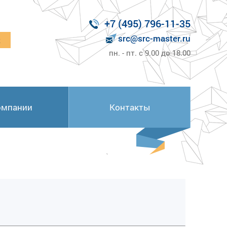
+7 (495) 796-11-35
src@src-master.ru
к
пн. - пт. с 9.00 до 18.00
омпании
Контакты