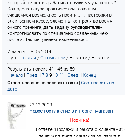
который начнет вырабатывать
навык
у учащегося?
Как сделать курс практическим, дающим
учащемуся возможность пройти... ... настройки в
электронном курсе, элементы контроля во время
очного тренинга, дать задачу
руководителям
контролировать по специально созданным чек-
листам. Так мы узнаем, изменилось...
Изменен: 18.06.2019
Путь:
Главная
/
О компании
/
Новости
/
Новости
Результаты поиска 41 - 45 из 59
Начало
|
Пред.
|
7
8
9
10
11
|
След.
|
Конец
Отсортировано по релевантности
|
Сортировать по
дате
23.12.2003
Новое поступление в интернет-магазин
Новинка!
В отделе "Продажи и работа с клиентами">
нашего интернет-магазина вы найдете