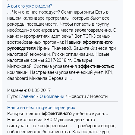
А вы его уже видели?
... Чем оно нас порадует? Семинары-хиты Есть в
нашем календаре программы, которые бьют все
рекорды посещаемости. Чтобы попасть в группу,
необходимо бронировать места заблаговременно. О
каких мероприятиях идет речь? Вот ТОП-3 самых
востребованных программ:
Навыки
эффективного
руководителя
Ирины Ткачевой. Защита бизнеса при
налоговой экономии. Риски оптимизации. Новые
налоговые схемы 2017-2018 гг. Эльвиры
Митюковой. Система управления
эффективностью
компании. Настраиваем управленческий учёт, KPI,
dashboard Михаила Серова и ...
Изменен: 04.05.2017
Путь:
Главная
/
О компании
/
Новости
/
Новости
Наши на elearning-конференциях
Раскрыт секрет
эффективного
учебного курса…
Наши коллеги из SRC Мультимедиа часто
выступают на конференциях ... ... разбирали вопрос,
наболевший для большинства. Как создать курс,