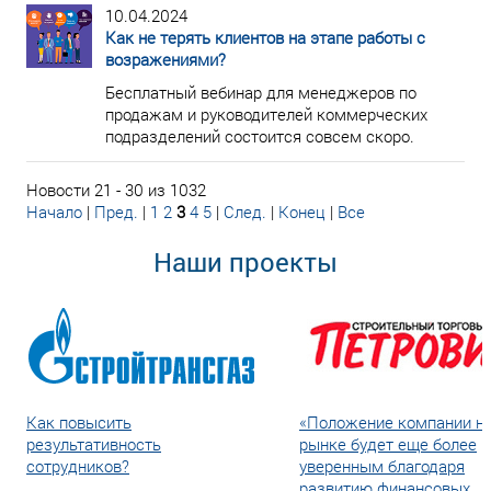
10.04.2024
Как не терять клиентов на этапе работы с
возражениями?
Бесплатный вебинар для менеджеров по
продажам и руководителей коммерческих
подразделений состоится совсем скоро.
Новости 21 - 30 из 1032
Начало
|
Пред.
|
1
2
3
4
5
|
След.
|
Конец
|
Все
Наши проекты
Как повысить
«Положение компании н
результативность
рынке будет еще более
сотрудников?
уверенным благодаря
развитию финансовых