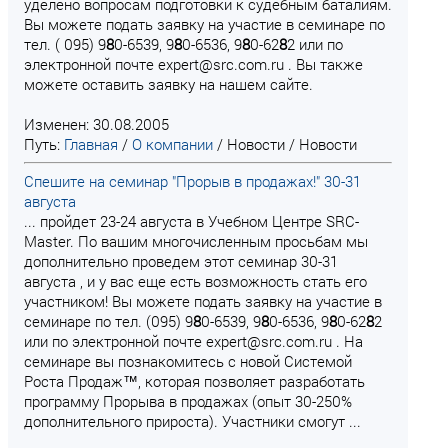
уделено вопросам подготовки к судебным баталиям.
Вы можете подать заявку на участие в семинаре по
тел. ( 095) 9
8
0-6539, 9
8
0-6536, 9
8
0-62
8
2 или по
электронной почте expert@src.com.ru . Вы также
можете оставить заявку на нашем сайте.
Изменен: 30.08.2005
Путь:
Главная
/
О компании
/
Новости
/
Новости
Спешите на семинар "Прорыв в продажах!" 30-31
августа
... пройдет 23-24 августа в Учебном Центре SRC-
Master. По вашим многочисленным просьбам мы
дополнительно проведем этот семинар 30-31
августа , и у вас еще есть возможность стать его
участником! Вы можете подать заявку на участие в
семинаре по тел. (095) 9
8
0-6539, 9
8
0-6536, 9
8
0-62
8
2
или по электронной почте expert@src.com.ru . На
семинаре вы познакомитесь с новой Системой
Роста Продаж™, которая позволяет разработать
программу Прорыва в продажах (опыт 30-250%
дополнительного прироста). Участники смогут ...