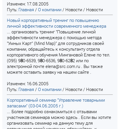
Изменен: 17.08.2005
Путь:
Главная
/
О компании
/
Новости
/
Новости
Новый корпоративный тренинг по повышению
личной эффективности современного менеджера
... организовать тренинг "Повышение личной
эффективности менеджера с помощью метода
"Умных Карт" (Mind Map)" для сотрудников своей
компании, обращайтесь к консультанту отдела
корпоративного обучения Мингановой Елене по тел.
(095) 9
8
0-6539, 9
8
0-6536, 9
8
0-62
8
2 или по
электронной почте elena@src.com.ru . Вы также
можете оставить заявку на нашем сайте .
Изменен: 16.06.2005
Путь:
Главная
/
О компании
/
Новости
/
Новости
Корпоративный семинар "Управление товарными
запасами" (03-04.06.2005 г.)
... Более подробно ознакомиться с отзывами
участников семинара можно здесь . Если вы хотите
организовать семинар на данную тему для
сотрудников своей компании, обращайтесь к