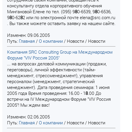
консультанту отдела корпоративного обучения
Мингановой Елене по тел. (095) 9
8
0-6539, 9
8
0-6536,
9
8
0-62
8
2 или по электронной почте elena@src.com.ru
. Вы также можете оставить заявку на нашем сайте.
Изменен: 09.06.2005
Путь:
Главная
/
О компании
/
Новости
/
Новости
Компания SRC Consulting Group на Международном
Форуме "VIV Россия 2005"
... на вопросах деловой коммуникации (продажи,
переговоры), личной эффективности (тайм-
менеджмент, стрессменеджмент), управления
персоналом (менеджмент, стратегический
менеджмент). Дата проведения семинара: 1 июня
2005 года Время проведения: 16.00 - 1
8
.00 До
встречи на IV Международном Форуме "VIV Россия
2005"! Мы ждем вас!
Изменен: 02.06.2005
Путь:
Главная
/
О компании
/
Новости
/
Новости