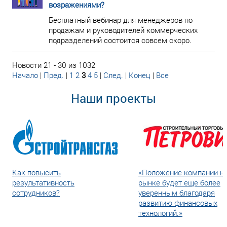
возражениями?
Бесплатный вебинар для менеджеров по
продажам и руководителей коммерческих
подразделений состоится совсем скоро.
Новости 21 - 30 из 1032
Начало
|
Пред.
|
1
2
3
4
5
|
След.
|
Конец
|
Все
Наши проекты
Как повысить
«Положение компании н
результативность
рынке будет еще более
сотрудников?
уверенным благодаря
развитию финансовых
технологий.»