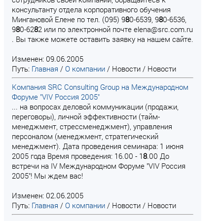
консультанту отдела корпоративного обучения
Мингановой Елене по тел. (095) 9
8
0-6539, 9
8
0-6536,
9
8
0-62
8
2 или по электронной почте elena@src.com.ru
. Вы также можете оставить заявку на нашем сайте.
Изменен: 09.06.2005
Путь:
Главная
/
О компании
/
Новости
/
Новости
Компания SRC Consulting Group на Международном
Форуме "VIV Россия 2005"
... на вопросах деловой коммуникации (продажи,
переговоры), личной эффективности (тайм-
менеджмент, стрессменеджмент), управления
персоналом (менеджмент, стратегический
менеджмент). Дата проведения семинара: 1 июня
2005 года Время проведения: 16.00 - 1
8
.00 До
встречи на IV Международном Форуме "VIV Россия
2005"! Мы ждем вас!
Изменен: 02.06.2005
Путь:
Главная
/
О компании
/
Новости
/
Новости