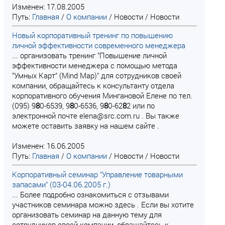
Изменен: 17.08.2005
Путь:
Главная
/
О компании
/
Новости
/
Новости
Новый корпоративный тренинг по повышению
личной эффективности современного менеджера
... организовать тренинг "Повышение личной
эффективности менеджера с помощью метода
"Умных Карт" (Mind Map)" для сотрудников своей
компании, обращайтесь к консультанту отдела
корпоративного обучения Мингановой Елене по тел.
(095) 9
8
0-6539, 9
8
0-6536, 9
8
0-62
8
2 или по
электронной почте elena@src.com.ru . Вы также
можете оставить заявку на нашем сайте .
Изменен: 16.06.2005
Путь:
Главная
/
О компании
/
Новости
/
Новости
Корпоративный семинар "Управление товарными
запасами" (03-04.06.2005 г.)
... Более подробно ознакомиться с отзывами
участников семинара можно здесь . Если вы хотите
организовать семинар на данную тему для
сотрудников своей компании, обращайтесь к