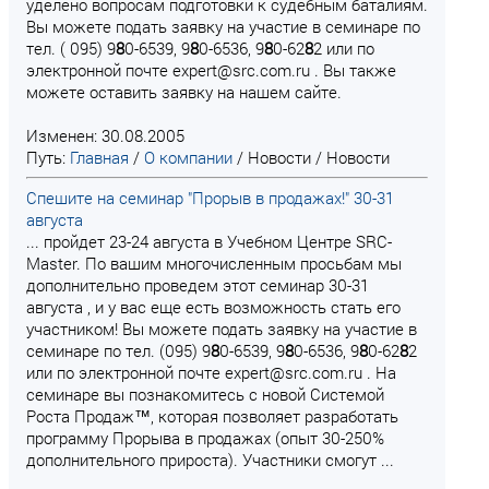
уделено вопросам подготовки к судебным баталиям.
Вы можете подать заявку на участие в семинаре по
тел. ( 095) 9
8
0-6539, 9
8
0-6536, 9
8
0-62
8
2 или по
электронной почте expert@src.com.ru . Вы также
можете оставить заявку на нашем сайте.
Изменен: 30.08.2005
Путь:
Главная
/
О компании
/
Новости
/
Новости
Спешите на семинар "Прорыв в продажах!" 30-31
августа
... пройдет 23-24 августа в Учебном Центре SRC-
Master. По вашим многочисленным просьбам мы
дополнительно проведем этот семинар 30-31
августа , и у вас еще есть возможность стать его
участником! Вы можете подать заявку на участие в
семинаре по тел. (095) 9
8
0-6539, 9
8
0-6536, 9
8
0-62
8
2
или по электронной почте expert@src.com.ru . На
семинаре вы познакомитесь с новой Системой
Роста Продаж™, которая позволяет разработать
программу Прорыва в продажах (опыт 30-250%
дополнительного прироста). Участники смогут ...