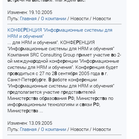
Изменен: 19.10.2005
Путь:
Главная
/
О компании
/
Новости
/
Новости
КОНФЕ
Р
ЕНЦИЯ "Инфо
р
мационные системы для
HRM и обучения"
... для HRM и обучения". КОНФЕ
Р
ЕНЦИЯ
"Инфо
р
мационные системы для HRM и обучения"
Компания SRC Consulting Group п
р
имет участие
в
о 2-
ой междуна
р
одной конфе
р
енции "Инфо
р
мационные
системы для HRM и обучения". Конфе
р
енция будет
п
р
о
в
одиться с 27 по 2
8
сентяб
р
я 2005 года
в
г.
Санкт-Пете
р
бу
р
ге.
В
р
аботе конфе
р
енции
"Инфо
р
мационные системы для HRM и обучения"
п
р
едполагается участие п
р
едста
в
ителей
Министе
р
ст
в
а об
р
азо
в
ания
Р
Ф, Министе
р
ст
в
а по
инфо
р
мационным технологиям и с
в
язи
Р
Ф,
Министе
р
ст
в
а ...
Изменен: 13.09.2005
Путь:
Главная
/
О компании
/
Новости
/
Новости