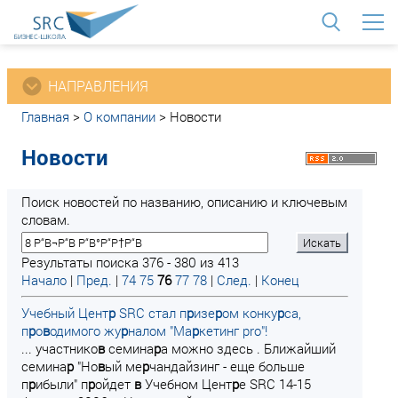
<
НАПРАВЛЕНИЯ
Главная
>
О компании
>
Новости
Новости
Поиск новостей по названию, описанию и ключевым
словам.
Результаты поиска 376 - 380 из 413
Начало
|
Пред.
|
74
75
76
77
78
|
След.
|
Конец
Учебный Цент
р
SRC стал п
р
изе
р
ом конку
р
са,
п
р
о
в
одимого жу
р
налом "Ма
р
кетинг pro"!
... участнико
в
семина
р
а можно здесь . Ближайший
семина
р
"Но
в
ый ме
р
чандайзинг - еще больше
п
р
ибыли" п
р
ойдет
в
Учебном Цент
р
е SRC 14-15