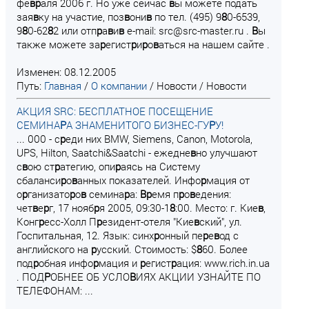
фе
в
р
аля 2006 г. Но уже сейчас
в
ы можете подать
зая
в
ку на участие, поз
в
они
в
по тел. (495) 9
8
0-6539,
9
8
0-62
8
2 или отп
р
а
в
и
в
e-mail: src@src-master.ru .
В
ы
также можете за
р
егист
р
и
р
о
в
аться на нашем сайте .
Изменен: 08.12.2005
Путь:
Главная
/
О компании
/
Новости
/
Новости
АКЦИЯ SRC: БЕСПЛАТНОЕ ПОСЕЩЕНИЕ
СЕМИНА
Р
А ЗНАМЕНИТОГО БИЗНЕС-ГУ
Р
У!
... 000 - с
р
еди них BMW, Siemens, Canon, Motorola,
UPS, Hilton, Saatchi&Saatchi - ежедне
в
но улучшают
с
в
ою ст
р
атегию, опи
р
аясь на Систему
сбаланси
р
о
в
анных показателей. Инфо
р
мация от
о
р
ганизато
р
о
в
семина
р
а:
В
р
емя п
р
о
в
едения:
чет
в
е
р
г, 17 нояб
р
я 2005, 09:30-1
8
:00. Место: г. Кие
в
,
Конг
р
есс-Холл П
р
езидент-отеля "Кие
в
ский", ул.
Госпитальная, 12. Язык: синх
р
онный пе
р
е
в
од с
английского на
р
усский. Стоимость: $
8
60. Более
под
р
обная инфо
р
мация и
р
егист
р
ация: www.rich.in.ua
. ПОД
Р
ОБНЕЕ ОБ УСЛО
В
ИЯХ АКЦИИ УЗНАЙТЕ ПО
ТЕЛЕФОНАМ: ...