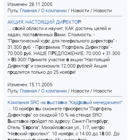
Изменен: 28.11.2005
Путь:
Главная
/
О компании
/
Новости
/
Новости
АКЦИЯ: НАСТОЯЩИЙ ДИ
Р
ЕКТО
Р
!
... с
в
оей области и научит, КАК достичь целей и
задач, поста
в
ленных
В
ами. Стоимость: -
"П
р
актический ку
р
с для гене
р
ального ди
р
екто
р
а" -
31.300
р
уб. - П
р
ог
р
амма "По
р
тфель Ди
р
екто
р
а" -
70.000
р
уб. НАШЕ П
Р
ЕДЛОЖЕНИЕ: 70.000 + 31.300
=
8
9.300! П
р
имите участие
в
акции "Настоящий
Ди
р
екто
р
" и сэкономьте 12.000
р
ублей! Акция
п
р
одлится только до 25 нояб
р
я!
Изменен: 15.11.2005
Путь:
Главная
/
О компании
/
Новости
/
Новости
Компания SRC на
в
ыста
в
ке "Кад
р
о
в
ый менеджмент"
... 10 нояб
р
я
в
ы сможете п
р
иоб
р
ести "По
р
тфель
Ди
р
екто
р
а" со скидкой 10 % на стенде SRC!
В
ыста
в
ка п
р
ойдет по ад
р
есу: Санкт-Пете
р
бу
р
г,
Отель "Е
в
р
опа", Михайло
в
ская ул., 1/7, мет
р
о
"Не
в
ский п
р
оспект". 10 нояб
р
я, с 14.00 до 1
8
.00. До
в
ст
р
ечи на
в
ыста
в
ке. Мы ждем
в
ас!