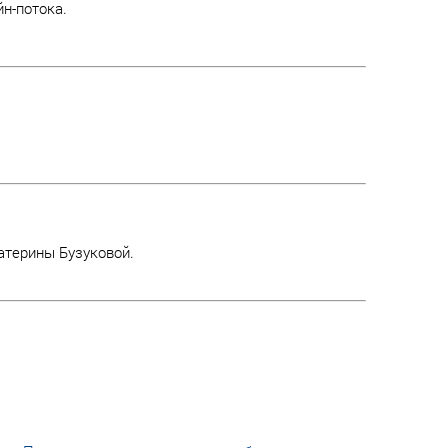
н-потока.
атерины Бузуковой.