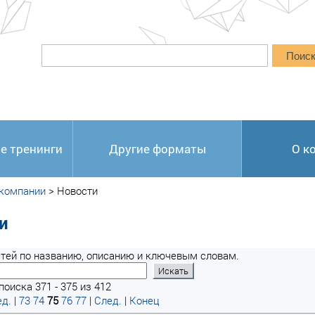
Поис
е тренинги
Другие форматы
О к
 компании
>
Новости
и
тей по названию, описанию и ключевым словам.
поиска 371 - 375 из 412
д.
|
73
74
75
76
77
|
След.
|
Конец