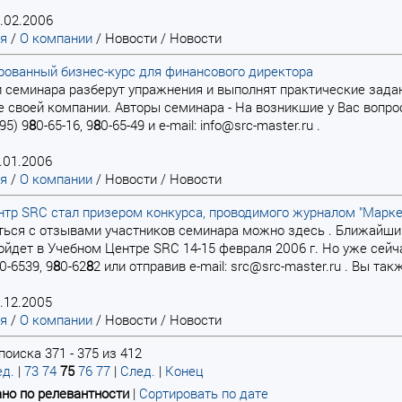
.02.2006
ая
/
О компании
/
Новости
/
Новости
ованный бизнес-курс для финансового директора
ки семинара разберут упражнения и выполнят практические зада
е своей компании. Авторы семинара - На возникшие у Вас вопро
95) 9
8
0-65-16, 9
8
0-65-49 и e-mail: info@src-master.ru .
.01.2006
ая
/
О компании
/
Новости
/
Новости
тр SRC стал призером конкурса, проводимого журналом "Маркет
иться с отзывами участников семинара можно здесь . Ближайш
ойдет в Учебном Центре SRC 14-15 февраля 2006 г. Но уже сейч
0-6539, 9
8
0-62
8
2 или отправив e-mail: src@src-master.ru . Вы т
.12.2005
ая
/
О компании
/
Новости
/
Новости
поиска 371 - 375 из 412
д.
|
73
74
75
76
77
|
След.
|
Конец
но по релевантности
|
Сортировать по дате