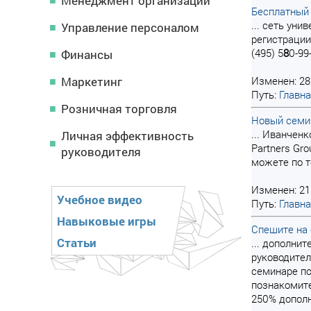
Менеджмент организации
Бесплатный
... сеть ун
Управление персоналом
регистрации
(495) 5
8
0-99
Финансы
Маркетинг
Изменен: 28
Путь:
Главн
Розничная торговля
Новый семи
... Иванчен
Личная эффективность
Partners Gr
руководителя
можете по те
Изменен: 21
Учебное видео
Путь:
Главн
Навыковые игры
Спешите на 
Статьи
... дополни
руководител
семинаре по 
познакомите
250% дополн