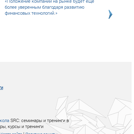
«Положение компании на рынке будет еще
более уверенным благодаря развитию
финансовых технологий.»
Совсем не сказочная история о том, как
после тренинга продажи в компании
увеличились в 2 раза.
ги
кола
SRC: семинары и тренинги в
ры, курсы и тренинги
|
|