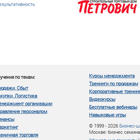
езультативность
еке человеческий ресурс,
м...»
Курсы менеджмента
учение по темам:
Тренинги по продажам
родажи, Сбыт
Корпоративные тренин
купки, Логистика
Видеокурсы
енеджмент организации
Бесплатные вебинары
равление персоналом
Навыковые игры
инансы
© 1999 - 2026
Бизнес-ш
аркетинг
Москве: бизнес семина
зничная торговля