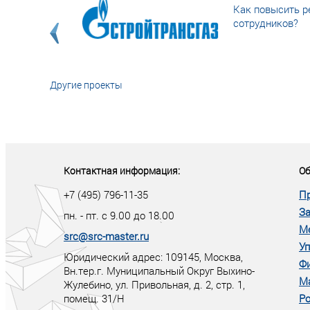
Как повысить р
сотрудников?
Другие проекты
«У кого в XXI в
тот правит миро
Контактная информация:
Об
+7 (495) 796-11-35
П
За
пн. - пт. с 9.00 до 18.00
М
src@src-master.ru
Уп
Юридический адрес: 109145, Москва,
Ф
Вн.тер.г. Муниципальный Округ Выхино-
М
Жулебино, ул. Привольная, д. 2, стр. 1,
помещ. 31/Н
Ро