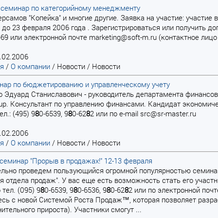
 семинар по категорийному менеджменту
иверсамов "Копейка" и многие другие. Заявка на участие: участи
 до 23 февраля 2006 года . Зарегистрироваться или получить
-69 или электронной почте marketing@soft-m.ru (контактное лицо
.02.2006
ая
/
О компании
/
Новости
/
Новости
нар по бюджетированию и управленческому учету
ко Эдуард Станиславович - руководитель департамента финансо
oup. Консультант по управлению финансами. Кандидат экономи
л.: (495) 9
8
0-6539, 9
8
0-62
8
2 или по e-mail src@sr-master.ru
.02.2006
ая
/
О компании
/
Новости
/
Новости
семинар "Прорыв в продажах!" 12-13 февраля
тельно проведем пользующийся огромной популярностью семина
я отдела продаж". У вас еще есть возможность стать его участн
тел. (095) 9
8
0-6539, 9
8
0-6536, 9
8
0-62
8
2 или по электронной почт
сь с новой Системой Роста Продаж™, которая позволяет разра
ительного прироста). Участники смогут ...