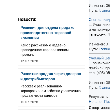
Изменен: 06
Путь:
Главн
Новости:
Специализир
... Участни
Решения для отдела продаж
и на пример
производственно-торговой
телефону: (4
компании
Изменен: 31
Кейс с рассказом о недавно
Путь:
Главн
проведенном корпоративном
проекте.
Учебный Цен
16.07.2026
... ознаком
прибыли" пр
тел. (495) 9
8
Развитие продаж через дилеров
и дистрибьюторов
Изменен: 08
Рассказ о реализованном
Путь:
Главн
корпоративном кейсе по увеличению
продаж через дилеров.
Результаты 
Начало
|
Пре
10.07.2026
Отсортирова