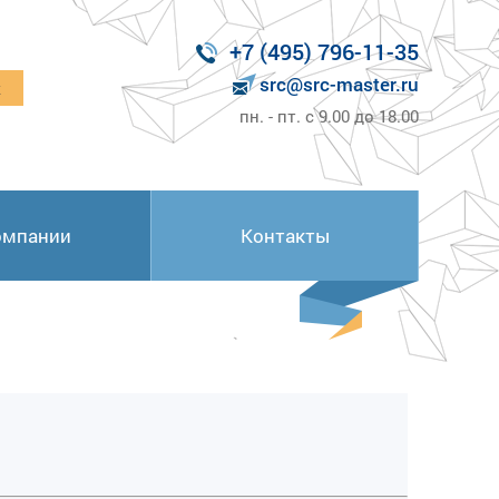
+7 (495) 796-11-35
src@src-master.ru
к
пн. - пт. с 9.00 до 18.00
омпании
Контакты