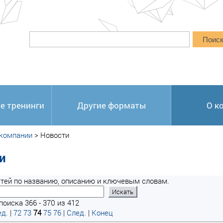
Поис
е тренинги
Другие форматы
О к
 компании
>
Новости
и
тей по названию, описанию и ключевым словам.
поиска 366 - 370 из 412
д.
|
72
73
74
75
76
|
След.
|
Конец