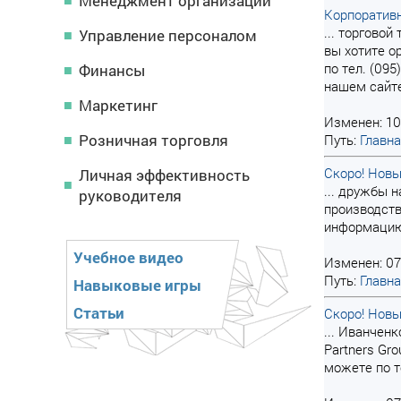
Менеджмент организации
Корпоративн
... торгово
Управление персоналом
вы хотите о
по тел. (095)
Финансы
нашем сайт
Маркетинг
Изменен: 10
Розничная торговля
Путь:
Главн
Скоро! Новы
Личная эффективность
... дружбы 
руководителя
производств
информацию 
Учебное видео
Изменен: 07
Путь:
Главн
Навыковые игры
Статьи
Скоро! Новы
... Иванчен
Partners Gr
можете по те