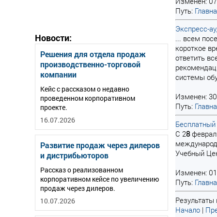
Изменен: 07
Путь:
Главн
Экспресс-ау
Новости:
... всем по
короткое вр
Решения для отдела продаж
ответить вс
производственно-торговой
рекомендаци
компании
системы обу
Кейс с рассказом о недавно
Изменен: 30
проведенном корпоративном
Путь:
Главн
проекте.
16.07.2026
Бесплатный 
С 2
8
февраля
международн
Развитие продаж через дилеров
Учебный Цен
и дистрибьюторов
Рассказ о реализованном
Изменен: 01
корпоративном кейсе по увеличению
Путь:
Главн
продаж через дилеров.
Результаты 
10.07.2026
Начало
|
Пре