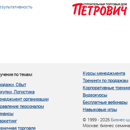
езультативность
еке человеческий ресурс,
м...»
Курсы менеджмента
учение по темам:
Тренинги по продажам
родажи, Сбыт
Корпоративные тренин
купки, Логистика
Видеокурсы
енеджмент организации
Бесплатные вебинары
равление персоналом
Навыковые игры
инансы
© 1999 - 2026
Бизнес-ш
аркетинг
Москве: бизнес семина
зничная торговля