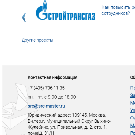
Как повысить р
сотрудников?
Другие проекты
«У кого в XXI в
тот правит миро
Контактная информация:
Об
+7 (495) 796-11-35
П
За
пн. - пт. с 9.00 до 18.00
М
src@src-master.ru
Уп
Юридический адрес: 109145, Москва,
Ф
Вн.тер.г. Муниципальный Округ Выхино-
М
Жулебино, ул. Привольная, д. 2, стр. 1,
помещ. 31/Н
Ро