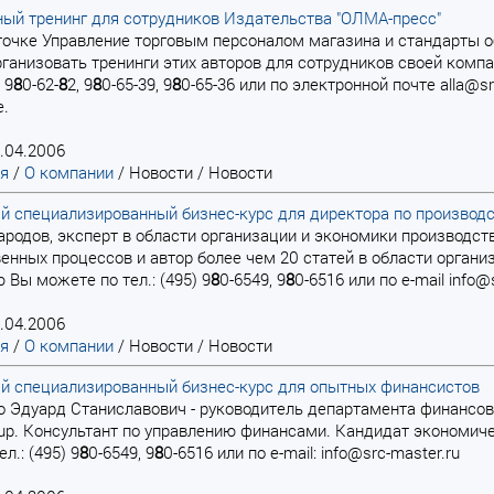
ый тренинг для сотрудников Издательства "ОЛМА-пресс"
й точке Управление торговым персоналом магазина и стандарты
рганизовать тренинги этих авторов для сотрудников своей комп
 9
8
0-62-
8
2, 9
8
0-65-39, 9
8
0-65-36 или по электронной почте alla@s
е.
.04.2006
ая
/
О компании
/
Новости
/
Новости
й специализированный бизнес-курс для директора по производ
народов, эксперт в области организации и экономики производс
енных процессов и автор более чем 20 статей в области органи
Вы можете по тел.: (495) 9
8
0-6549, 9
8
0-6516 или по e-mail info@
.04.2006
ая
/
О компании
/
Новости
/
Новости
й специализированный бизнес-курс для опытных финансистов
ко Эдуард Станиславович - руководитель департамента финансо
oup. Консультант по управлению финансами. Кандидат экономи
л.: (495) 9
8
0-6549, 9
8
0-6516 или по e-mail: info@src-master.ru