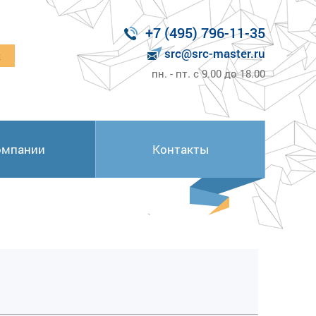
+7 (495) 796-11-35
src@src-master.ru
к
пн. - пт. с 9.00 до 18.00
омпании
Контакты