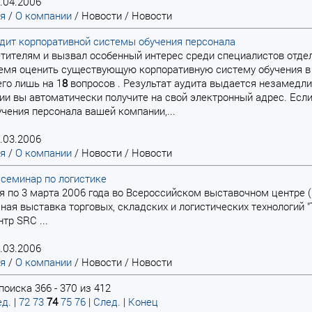
.04.2006
ая
/
О компании
/
Новости
/
Новости
дит корпоративной системы обучения персонала
сетителям и вызвал особенный интерес среди специалистов отде
емя оценить существующую корпоративную систему обучения в
его лишь на 1
8
вопросов . Результат аудита выдается незамедли
и вы автоматически получите на свой электронный адрес. Есл
чения персонала вашей компании,...
.03.2006
ая
/
О компании
/
Новости
/
Новости
семинар по логистике
 по 3 марта 2006 года во Всероссийском выставочном центре (
ая выставка торговых, складских и логистических технологий "
тр SRC ...
.03.2006
ая
/
О компании
/
Новости
/
Новости
поиска 366 - 370 из 412
д.
|
72
73
74
75
76
|
След.
|
Конец