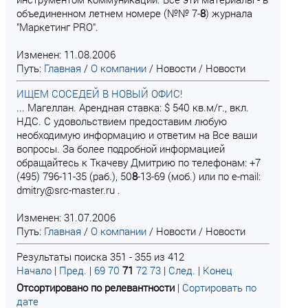
объединенном летнем номере (№№ 7-
8
) журнала
"Маркетинг PRO".
Изменен: 11.08.2006
Путь:
Главная
/
О компании
/
Новости
/
Новости
ИЩЕМ СОСЕДЕЙ В НОВЫЙ ОФИС!
... Магеллан. Арендная ставка: $ 540 кв.м/г., вкл.
НДС. С удовольствием предоставим любую
необходимую информацию и ответим на Все ваши
вопросы. За более подробной информацией
обращайтесь к Ткачеву Дмитрию по телефонам: +7
(495) 796-11-35 (раб.), 50
8
-13-69 (моб.) или по e-mail:
dmitry@src-master.ru .
Изменен: 31.07.2006
Путь:
Главная
/
О компании
/
Новости
/
Новости
Результаты поиска 351 - 355 из 412
Начало
|
Пред.
|
69
70
71
72
73
|
След.
|
Конец
Отсортировано по релевантности
|
Сортировать по
дате