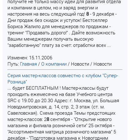
получите не только массу идей для развития отдела
и компании в целом, но и заряд энергии и
настроения на весь следующий год!
8
- 9 декабря -
Дни продаж без скидок и уступок! Бестселлер
Бориса Жалило для менеджеров по продажам -
тренинг "Продавать дорого!" . Дайте возможность
Вашим менеджерам получать высокую
"заработанную" плату за счет: отработки всех ...
Изменен: 15.11.2006
Путь:
Главная
/
О компании
/
Новости
/
Новости
Серия мастер-классов совместно с клубом "Супер-
Розница"
... будет БЕСПЛАТНЫМ ! Мастер-классы будут
проходить ежемесячно на базе Учебного центра
SRC с 19.00 до 20.30 Адрес: г. Москва, ул. Большая
Новодмитровская, д. 14, стр. 2, 3 этаж (ст. м.
Савеловская). Схема проезда Темы предстоящих
мастер-классов: 2
8
сентября - "Открытие нового
магазина и филиала розничной сети" 25 октября -
"Ассортиментная матрица розничного магазина" 5
декабря - "Подготовка магазина к Новогодним