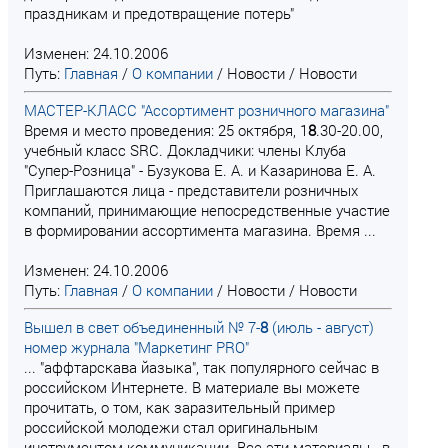
праздникам и предотвращение потерь"
Изменен: 24.10.2006
Путь:
Главная
/
О компании
/
Новости
/
Новости
МАСТЕР-КЛАСС "Ассортимент розничного магазина"
Время и место проведения: 25 октября, 1
8
.30-20.00,
учебный класс SRC. Докладчики: члены Клуба
"Супер-Розница" - Бузукова Е. А. и Казаринова Е. А.
Приглашаются лица - представители розничных
компаний, принимающие непосредственные участие
в формировании ассортимента магазина. Время ...
Изменен: 24.10.2006
Путь:
Главная
/
О компании
/
Новости
/
Новости
Вышел в свет объединенный № 7-
8
(июль - август)
номер журнала "Маркетинг PRO"
... "аффтарскава йазыка", так популярного сейчас в
российском Интернете. В материале вы можете
прочитать, о том, как заразительный пример
российской молодежи стал оригинальным
инструментом коммуникации. Все эти материалы - в