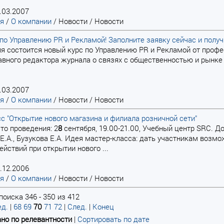
.03.2007
ая
/
О компании
/
Новости
/
Новости
по Управлению PR и Рекламой! Заполните заявку сейчас и получ
я состоится новый курс по Управлению PR и Рекламой от профес
авного редактора журнала о связях с общественностью и рынке 
.03.2007
ая
/
О компании
/
Новости
/
Новости
с "Открытие нового магазина и филиала розничной сети"
то проведения: 2
8
сентября, 19.00-21.00, Учебный центр SRC. До
Е.А., Бузукова Е.А. Идея мастер-класса: дать участникам возм
йствий при открытии нового ...
.12.2006
ая
/
О компании
/
Новости
/
Новости
поиска 346 - 350 из 412
д.
|
68
69
70
71
72
|
След.
|
Конец
но по релевантности
|
Сортировать по дате