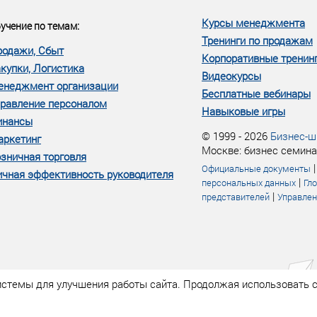
м...»
Курсы менеджмента
учение по темам:
Тренинги по продажам
родажи, Сбыт
Корпоративные тренин
купки, Логистика
Видеокурсы
енеджмент организации
Бесплатные вебинары
равление персоналом
Навыковые игры
инансы
© 1999 - 2026
Бизнес-ш
аркетинг
Москве: бизнес семина
зничная торговля
Официальные документы
чная эффективность руководителя
|
персональных данных
Гл
|
представителей
Управлен
истемы для улучшения работы сайта. Продолжая использовать с