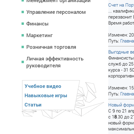
Менеджмент организации
Счет на Пор
... квалифи
Управление персоналом
перезвонит 
Время работ
Финансы
Маркетинг
Изменен: 20
Путь:
Главн
Розничная торговля
Выгодные ве
Финансисты,
Личная эффективность
служб до 25
руководителя
курса - 31 
корпоративн
Учебное видео
Изменен: 15
Путь:
Главн
Навыковые игры
Статьи
Новый фор
С 9 по 21 а
с 1
8
.30 до 2
новый форма
максимально