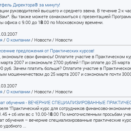
тфель Директора® за минуту!
кации руководителей высшего и среднего звена. В течение 2-х 
Вам*. Вы также можете ознакомиться с презентацией Програм
ы офиса с 9.00 до 1
8
.00 по Московскому времени.
.03.2007
ая
/
О компании
/
Новости
/
Новости
сенние предложения от Практических курсов!
 экономьте свои финансы! Оплатите участие в Практическом к
 марта 2007 и сэкономьте 2700 рублей ! При оплате до 25 марта 
500 руб. Зачем платить больше? Оплатите участие в Практическо
ым мошенничеством до 25 марта 2007 и сэкономьте почти 3000 р
.03.2007
ая
/
О компании
/
Новости
/
Новости
мат обучения - ВЕЧЕРНИЕ СПЕЦИАЛИЗИРОВАННЫЕ ПРАКТИЧЕ
преля "Практический курс для сотрудников финансово-экономичес
1.45 + сб или вс с 10.00-1
8
.00 По многочисленным просьбам учас
т обучения – вечерние специализированные практические кур
 удобного ...