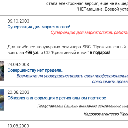
стала электронная версия, еще не вышед
"НЕТ-машина. Боевой уст
09.10.2003
Супер-акция для маркетологов!
Супер-акция для маркетологов, работ
Два наиболее популярных семинара SRC "Промышленный ма
всего за
499 у.е.
и CD "Креативный ключ"
в подарок!
24.09.2003
Совершенству нет предела...
Возможно ли усовершенствовать свои профессиональны
сэкономить время
20.08.2003
Обновлена информация о региональном партнере
Представляем Вашему вниманию обновленную инф
Кадровое агентство "Проф
19.08.2003