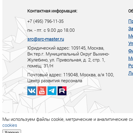
тот правит миро
Контактная информация:
Об
+7 (495) 796-11-35
П
За
пн. - пт. с 9.00 до 18.00
М
src@src-master.ru
Уп
Юридический адрес: 109145, Москва,
Ф
Вн.тер.г. Муниципальный Округ Выхино-
М
Жулебино, ул. Привольная, д. 2, стр. 1,
помещ. 31/Н
Ро
Ли
Почтовый адрес:
119048
,
Москва
, а/я
100
,
Центр развития персонала
Мы используем файлы cookie, метрические и аналитические с
cookies
Хорошо