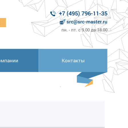
+7 (495) 796-11-35
src@src-master.ru
к
пн. - пт. с 9.00 до 18.00
омпании
Контакты