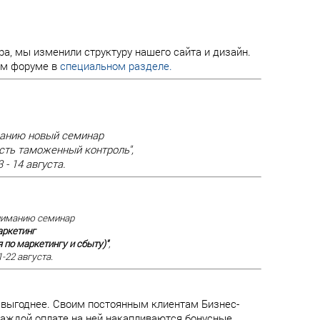
а, мы изменили структуру нашего сайта и дизайн.
ем форуме в
специальном разделе.
анию новый семинар
ть таможенный контроль",
 - 14 августа.
ниманию семинар
аркетинг
 по маркетингу и сбыту)"
,
-22 августа.
 выгоднее. Своим постоянным клиентам Бизнес-
 каждой оплате на ней накапливаются бонусные