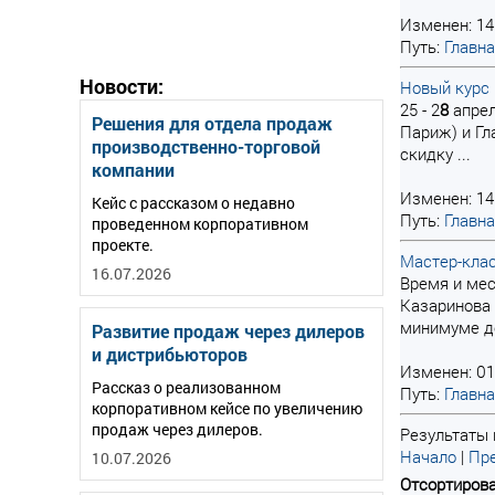
Изменен: 14
Путь:
Главн
Новости:
Новый курс 
25 - 2
8
апрел
Решения для отдела продаж
Париж) и Гл
производственно-торговой
скидку ...
компании
Изменен: 14
Кейс с рассказом о недавно
Путь:
Главн
проведенном корпоративном
проекте.
Мастер-клас
16.07.2026
Время и мес
Казаринова 
минимуме де
Развитие продаж через дилеров
и дистрибьюторов
Изменен: 01
Рассказ о реализованном
Путь:
Главн
корпоративном кейсе по увеличению
продаж через дилеров.
Результаты 
Начало
|
Пре
10.07.2026
Отсортирова