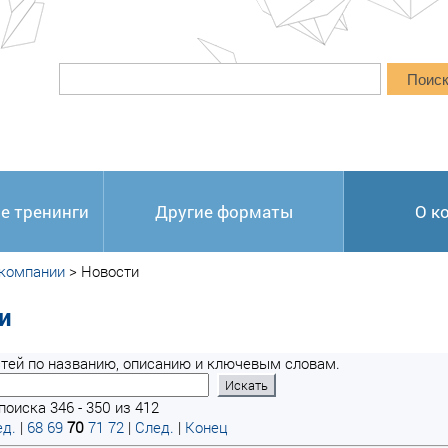
Поис
е тренинги
Другие форматы
О к
 компании
>
Новости
и
тей по названию, описанию и ключевым словам.
поиска 346 - 350 из 412
д.
|
68
69
70
71
72
|
След.
|
Конец