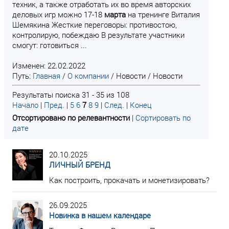
техник, а также отработать их во время авторских
деловых игр можно 17-18
марта
на тренинге Виталия
Шемякина Жесткие переговоры: противостою,
контролирую, побеждаю В результате участники
смогут: готовиться ...
Изменен: 22.02.2022
Путь:
Главная
/
О компании
/
Новости
/
Новости
Результаты поиска 31 - 35 из 108
Начало
|
Пред.
|
5
6
7
8
9
|
След.
|
Конец
Отсортировано по релевантности
|
Сортировать по
дате
20.10.2025
ЛИЧНЫЙ БРЕНД
Как построить, прокачать и монетизировать?
26.09.2025
Новинка в нашем календаре