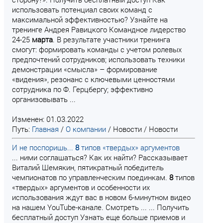
использовать потенциал своих команд с
максимальной эффективностью? Узнайте на
тренинге Андрея Равицкого Командное лидерство
24-25
марта
. В результате участники тренинга
смогут: формировать команды с учетом ролевых
предпочтений сотрудников; использовать техники
демонстрации «смысла» – формирование
«видения», резонанс с ключевыми ценностями
сотрудника по Ф. Герцбергу; эффективно
организовывать ...
Изменен: 01.03.2022
Путь:
Главная
/
О компании
/
Новости
/
Новости
И не поспоришь...
8
типов «твердых» аргументов
... ними соглашаться? Как их найти? Рассказывает
Виталий Шемякин, пятикратный победитель
чемпионатов по управленческим поединкам.
8
типов
«твердых» аргументов и особенности их
использования ждут вас в новом 6-минутном видео
на нашем YouTube-канале. Смотреть ... ... Получить
бесплатный доступ Узнать еще больше приемов и