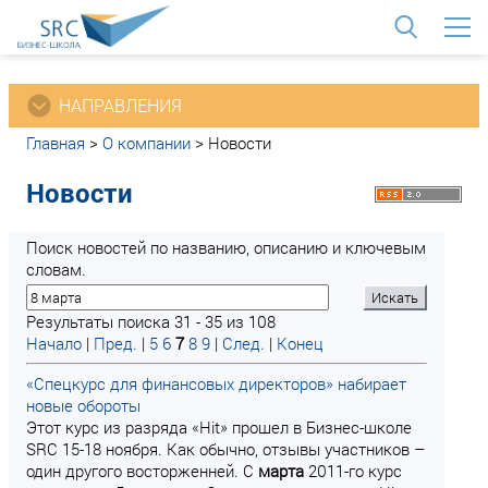
<
НАПРАВЛЕНИЯ
Главная
>
О компании
>
Новости
Новости
Поиск новостей по названию, описанию и ключевым
словам.
Результаты поиска 31 - 35 из 108
Начало
|
Пред.
|
5
6
7
8
9
|
След.
|
Конец
«Спецкурс для финансовых директоров» набирает
новые обороты
Этот курс из разряда «Hit» прошел в Бизнес-школе
SRC 15-18 ноября. Как обычно, отзывы участников –
один другого восторженней. С
марта
2011-го курс