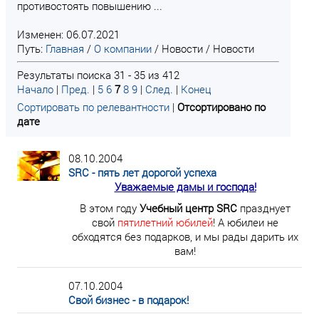
противостоять повышению ...
Изменен: 06.07.2021
Путь:
Главная
/
О компании
/
Новости
/
Новости
Результаты поиска 31 - 35 из 412
Начало
|
Пред.
|
5
6
7
8
9
|
След.
|
Конец
Сортировать по релевантности
|
Отсортировано по
дате
08.10.2004
SRC - пять лет дорогой успеха
Уважаемые дамы и господа!
В этом году
Учебный центр SRC
празднует
свой
пятилетний юбилей
! А юбилеи не
обходятся без подарков, и мы рады дарить их
вам!
07.10.2004
Свой бизнес - в подарок!