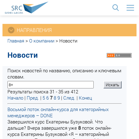
<
НАПРАВЛЕНИЯ
Главная
>
О компании
>
Новости
Новости
Поиск новостей по названию, описанию и ключевым
словам.
Результаты поиска 31 - 35 из 412
Начало
|
Пред.
|
5
6
7
8
9
|
След.
|
Конец
Восьмой поток онлайн-курса для категорийных
менеджеров – DONE
Завершился курс Екатерины Бузуковой. Что
дальше? Вчера завершился уже
8
поток онлайн-
курса Екатерины Бузуковой «Я – категорийный