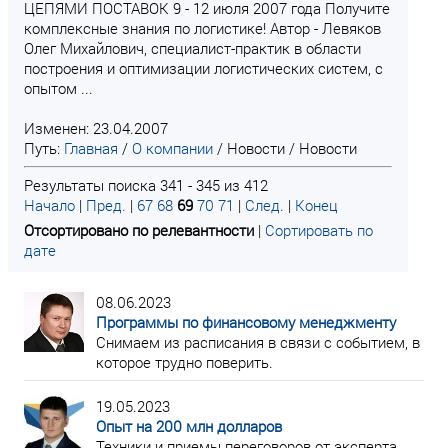
ЦЕПЯМИ ПОСТАВОК 9 - 12 июля 2007 года Получите
комплексные знания по логистике! Автор - Левяков
Олег Михайлович, специалист-практик в области
построения и оптимизации логистических систем, с
опытом ...
Изменен: 23.04.2007
Путь:
Главная
/
О компании
/
Новости
/
Новости
Результаты поиска 341 - 345 из 412
Начало
|
Пред.
|
67
68
69
70
71
|
След.
|
Конец
Отсортировано по релевантности
|
Сортировать по
дате
08.06.2023
Программы по финансовому менеджменту
Снимаем из расписания в связи с событием, в
которое трудно поверить.
19.05.2023
Опыт на 200 млн долларов
Техники и приемы переговоров от эксперта