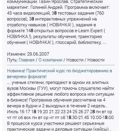
коммуникации. Газин Ярослав. Стратегический
маркетинг. Голиней Андрей. Программа включает:
43 часа видеолекций, 3
8
тестовых задания (760
вопросов), 3
8
интерактивных упражнений на
отработку навыков ( НОВИНКА! ), задания в
формате 14
8
открытых вопросов e-Learn Expert (
НОВИНКА !), результаты обучения, траекторию
обучения ( НОВИНКА! ), глоссарий, библиотеку, ...
Изменен: 29.06.2007
Путь:
Главная
/
О компании
/
Новости
/
Новости
Новинка! Практический курс по бюджетированию в
вечернем формате!
... ученые степени, преподают в одном из элитных
вузов Москвы (ГУУ), могут помочь слушателю найти
эффективное решение любого вопроса или ситуации
в бизнесе! Программа обучения рассчитана на 4
вечера в будни и 2 выходных в течение 2 недель .
Июль 16 17 1
8
19 20 21 22 23 24 25 26 27 2
8
пн вт ср
чт пт сб вск пн вт ср чт пт сб 1
8
.30-21.45 10.00-1
8
.00
В процессе курса участники решают серьезные
практические задачи и деловые ситуации (кейсы) ,