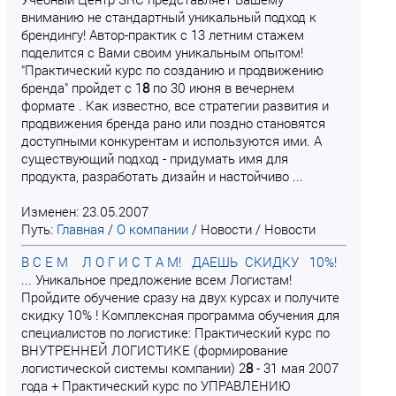
вниманию не стандартный уникальный подход к
брендингу! Автор-практик с 13 летним стажем
поделится с Вами своим уникальным опытом!
"Практический курс по созданию и продвижению
бренда" пройдет с 1
8
по 30 июня в вечернем
формате . Как известно, все стратегии развития и
продвижения бренда рано или поздно становятся
доступными конкурентам и используются ими. А
существующий подход - придумать имя для
продукта, разработать дизайн и настойчиво ...
Изменен: 23.05.2007
Путь:
Главная
/
О компании
/
Новости
/
Новости
В С Е М Л О Г И С Т А М! ДАЕШЬ СКИДКУ 10%!
... Уникальное предложение всем Логистам!
Пройдите обучение сразу на двух курсах и получите
скидку 10% ! Комплексная программа обучения для
специалистов по логистике: Практический курс по
ВНУТРЕННЕЙ ЛОГИСТИКЕ (формирование
логистической системы компании) 2
8
- 31 мая 2007
года + Практический курс по УПРАВЛЕНИЮ