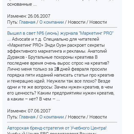
основанные ...
Изменен: 26.06.2007
Путь:
Главная
/
О компании
/
Новости
/
Новости
Вышел в свет №6 (июнь) журнала "Маркетинг PRO"
... Advocate и т.д. Специально для читателей
«Маркетинг PRO» Энди Оуэн раскроет секреты
эффективного маркетинга и рекламы. Анатолий
Дураков - Брутальные похороны креатива В
последнее время очень вырос спрос на креатив?
Лично меня только за 2
8
дней февраля просили
порядка пяти изданий написать статьи про креатив
и генерацию идей. Неужели так все плохо? Везде
одни и те же вопросы: Зачем нужен креатив, в чем
его ценность? Каким предприятиям нужен креатив,
а каким – нет? В чем – ...
Изменен: 07.06.2007
Путь:
Главная
/
О компании
/
Новости
/
Новости
Авторская бренд-стратегия от Учебного Центра!
Учебный Центр SRC представляет Вашему