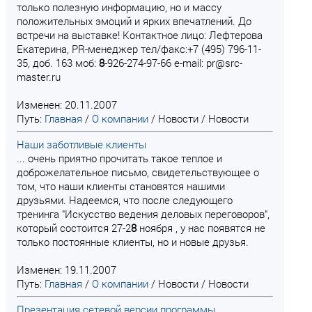
только полезную информацию, но и массу
положительных эмоций и ярких впечатлений. До
встречи на выставке! Контактное лицо: Лефтерова
Екатерина, PR-менеджер тел/факс:+7 (495) 796-11-
35, доб. 163 моб:
8
-926-274-97-66 e-mail: pr@src-
master.ru
Изменен: 20.11.2007
Путь:
Главная
/
О компании
/
Новости
/
Новости
Наши заботливые клиенты
... очень приятно прочитать такое теплое и
доброжелательное письмо, свидетельствующее о
том, что наши клиенты становятся нашими
друзьями. Надеемся, что после следующего
тренинга "Искусство ведения деловых переговоров",
который состоится 27-2
8
ноября , у нас появятся не
только постоянные клиенты, но и новые друзья.
Изменен: 19.11.2007
Путь:
Главная
/
О компании
/
Новости
/
Новости
Презентация сетевой версии программы