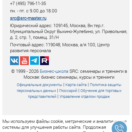
+7 (495) 796-11-35
пн. - пт. с 9.00 до 18.00
src@src-master.ru
Юридический адрес: 109145, Москва, Вн.тер.г.
Муниципальный Округ Выхино-Жулебино, ул. Привольная,
д. 2, стр. 1, помещ. 31/Н
Почтовый адрес:
119048
,
Москва
, а/я
100
, Центр
развития персонала
© 1999 - 2026
Бизнес-школа
SRC: семинары и тренинги в
Москве: бизнес семинары, курсы и тренинги
|
|
Официальные документы
Карта сайта
Политика защиты
|
|
персональных данных
Глоссарий
Обучение для торговых
|
представителей
Управление отделом продаж
Мы используем файлы cookie, метрические и аналитические
системы для улучшения работы сайта. Продолжая