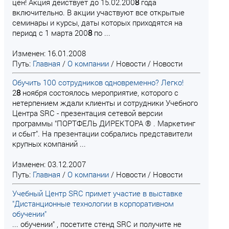
цен! Акция действует до 15.02.200
8
года
включительно. В акции участвуют все открытые
семинары и курсы, даты которых приходятся на
период с 1 марта 200
8
по ...
Изменен: 16.01.2008
Путь:
Главная
/
О компании
/
Новости
/
Новости
Обучить 100 сотрудников одновременно? Легко!
2
8
ноября состоялось мероприятие, которого с
нетерпением ждали клиенты и сотрудники Учебного
Центра SRC - презентация сетевой версии
программы "ПОРТФЕЛЬ ДИРЕКТОРА ® . Маркетинг
и сбыт". На презентации собрались представители
крупных компаний ...
Изменен: 03.12.2007
Путь:
Главная
/
О компании
/
Новости
/
Новости
Учебный Центр SRC примет участие в выставке
"Дистанционные технологии в корпоративном
обучении"
... обучении" , посетите стенд SRC и получите не