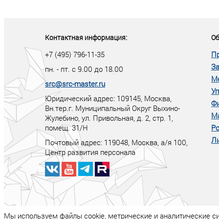
«У кого в XXI в
тот правит миро
Контактная информация:
Об
+7 (495) 796-11-35
П
За
пн. - пт. с 9.00 до 18.00
М
src@src-master.ru
Уп
Юридический адрес: 109145, Москва,
Ф
Вн.тер.г. Муниципальный Округ Выхино-
М
Жулебино, ул. Привольная, д. 2, стр. 1,
помещ. 31/Н
Ро
Ли
Почтовый адрес:
119048
,
Москва
, а/я
100
,
Центр развития персонала
Мы используем файлы cookie, метрические и аналитические с