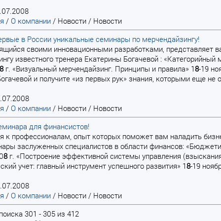
.07.2008
ая
/
О компании
/
Новости
/
Новости
ервые в России уникальные семинары по мерчендайзингу!
авящийся своими инновационными разработками, представляет 
нгу известного тренера Екатерины Богачевой : «Категорийный 
8
г. «Визуальный мерчендайзинг. Принципы и правила» 1
8
-19 но
огачевой и получите «из первых рук» знания, которыми еще не о
.07.2008
ая
/
О компании
/
Новости
/
Новости
еминара для финансистов!
ься к профессионалам, опыт которых поможет вам наладить бизн
ары заслуженных специалистов в области финансов: «Бюджети
0
8
г. «Построение эффективной системы управления (взыскания)
ский учет: главный инструмент успешного развития» 1
8
-19 нояб
.07.2008
ая
/
О компании
/
Новости
/
Новости
поиска 301 - 305 из 412