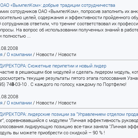
 ОАО «ВымпелКом»: добрые традиции сотрудничества
 самих сотрудников ОАО «ВымпелКом», попросив заполнить их ан
осительно целей, содержания и эффективности пройденного обуч
 сотрудников ответили, что тренинг соответствовал их професс
просы. На вопрос об использовании полученных знаний в работе
 полностью ...
.08.2008
ая
/
О компании
/
Новости
/
Новости
ИРЕКТОРА: Сюжетные перипетии и новый лидер
 участие в решающем бое модулей и сделать лидером модуль, ко
Просмотреть текущие результаты пятого этапа голосования Узн
95) 74
8
-03-10 . С каждого по голосу, каждому по Портфелю!
.08.2008
ая
/
О компании
/
Новости
/
Новости
ИРЕКТОРА: лидерские позиции за "Управлением отделом прода
инг", соревновавшийся с модулем "Личная эффективность руковод
олосования лидирующую позицию все-таки заняла "Личная эффе
одуль вы можете приобрести со скидкой – 90 % !