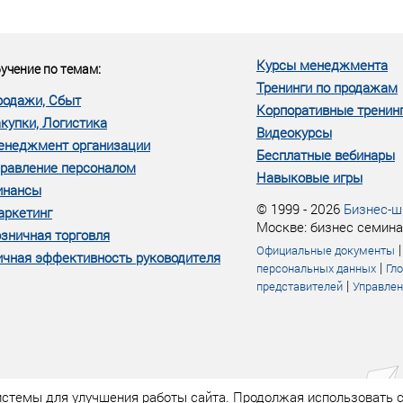
еке человеческий ресурс,
м...»
Курсы менеджмента
учение по темам:
Тренинги по продажам
родажи, Сбыт
Корпоративные тренин
купки, Логистика
Видеокурсы
енеджмент организации
Бесплатные вебинары
равление персоналом
Навыковые игры
инансы
© 1999 - 2026
Бизнес-ш
аркетинг
Москве: бизнес семина
зничная торговля
Официальные документы
чная эффективность руководителя
|
персональных данных
Гл
|
представителей
Управлен
истемы для улучшения работы сайта. Продолжая использовать с