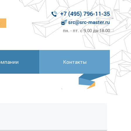
+7 (495) 796-11-35
src@src-master.ru
к
пн. - пт. с 9.00 до 18.00
омпании
Контакты