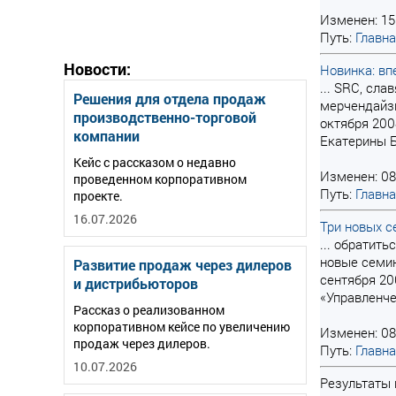
Изменен: 15
Путь:
Главн
Новости:
Новинка: вп
... SRC, сл
Решения для отдела продаж
мерчендайзи
производственно-торговой
октября 200
компании
Екатерины Б
Кейс с рассказом о недавно
Изменен: 08
проведенном корпоративном
Путь:
Главн
проекте.
16.07.2026
Три новых с
... обратит
новые семин
Развитие продаж через дилеров
сентября 20
и дистрибьюторов
«Управленче
Рассказ о реализованном
корпоративном кейсе по увеличению
Изменен: 08
продаж через дилеров.
Путь:
Главн
10.07.2026
Результаты 