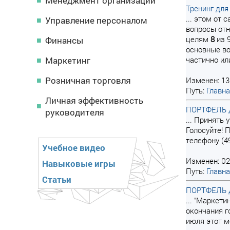
Менеджмент организации
Тренинг для
... этом от
Управление персоналом
вопросы отн
целям
8
из 9
Финансы
основные во
Маркетинг
частично или
Розничная торговля
Изменен: 13
Путь:
Главн
Личная эффективность
ПОРТФЕЛЬ Д
руководителя
... Принять
Голосуйте! 
телефону (4
Учебное видео
Изменен: 02
Навыковые игры
Путь:
Главн
Статьи
ПОРТФЕЛЬ Д
... "Маркет
окончания г
июля этот м