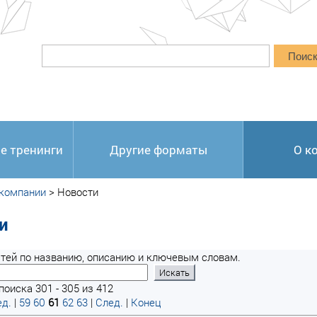
Поис
е тренинги
Другие форматы
О к
 компании
>
Новости
и
тей по названию, описанию и ключевым словам.
поиска 301 - 305 из 412
д.
|
59
60
61
62
63
|
След.
|
Конец