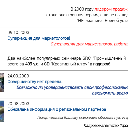
В 2003 году
лидером продаж
стала электронная версия, еще не вышед
"НЕТ-машина. Боевой уст
09.10.2003
Супер-акция для маркетологов!
Супер-акция для маркетологов, работ
Два наиболее популярных семинара SRC "Промышленный ма
всего за
499 у.е.
и CD "Креативный ключ"
в подарок!
24.09.2003
Совершенству нет предела...
Возможно ли усовершенствовать свои профессиональны
сэкономить время
20.08.2003
Обновлена информация о региональном партнере
Представляем Вашему вниманию обновленную инф
Кадровое агентство "Проф