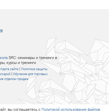
Совсем не сказочная история о том, как
после тренинга продажи в компании
увеличились в 2 раза.
ги
кола
SRC: семинары и тренинги в
ры, курсы и тренинги
|
|
Карта сайта
Политика защиты
|
оссарий
Обучение для торговых
ие отделом продаж
айт, вы соглашаетесь с
Политикой использования файлов