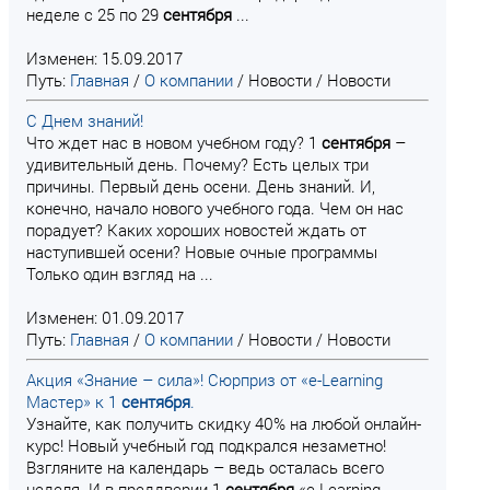
неделе с 25 по 29
сентября
...
Изменен: 15.09.2017
Путь:
Главная
/
О компании
/
Новости
/
Новости
С Днем знаний!
Что ждет нас в новом учебном году? 1
сентября
–
удивительный день. Почему? Есть целых три
причины. Первый день осени. День знаний. И,
конечно, начало нового учебного года. Чем он нас
порадует? Каких хороших новостей ждать от
наступившей осени? Новые очные программы
Только один взгляд на ...
Изменен: 01.09.2017
Путь:
Главная
/
О компании
/
Новости
/
Новости
Акция «Знание – сила»! Сюрприз от «e-Learning
Мастер» к 1
сентября
.
Узнайте, как получить скидку 40% на любой онлайн-
курс! Новый учебный год подкрался незаметно!
Взгляните на календарь – ведь осталась всего
неделя. И в преддверии 1
сентября
«e-Learning