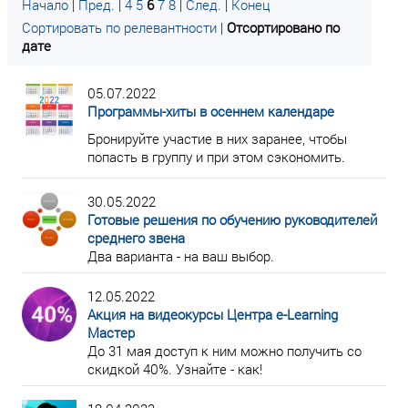
Начало
|
Пред.
|
4
5
6
7
8
|
След.
|
Конец
Сортировать по релевантности
|
Отсортировано по
дате
05.07.2022
Программы-хиты в осеннем календаре
Бронируйте участие в них заранее, чтобы
попасть в группу и при этом сэкономить.
30.05.2022
Готовые решения по обучению руководителей
среднего звена
Два варианта - на ваш выбор.
12.05.2022
Акция на видеокурсы Центра e-Learning
Мастер
До 31 мая доступ к ним можно получить со
скидкой 40%. Узнайте - как!