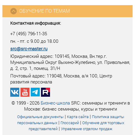
ОБУЧЕНИЕ ПО ТЕМАМ
Контактная информация:
+7 (495) 796-11-35
пн. - пт. с 9.00 до 18.00
src@src-master.ru
Юридический адрес: 109145, Москва, Вн.тер.г.
Муниципальный Округ Выхино-Жулебино, ул. Привольная,
д. 2, стр. 1, помещ. 31/Н
Почтовый адрес:
119048
,
Москва
, а/я
100
, Центр
развития персонала
© 1999 - 2026
Бизнес-школа
SRC: семинары и тренинги в
Москве: бизнес семинары, курсы и тренинги
|
|
Официальные документы
Карта сайта
Политика защиты
|
|
персональных данных
Глоссарий
Обучение для торговых
|
представителей
Управление отделом продаж