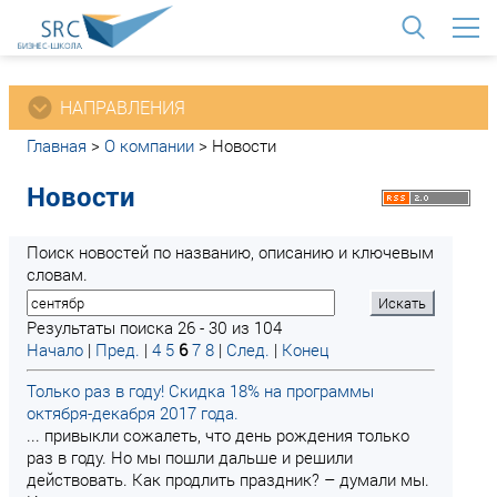
<
НАПРАВЛЕНИЯ
Главная
>
О компании
>
Новости
Новости
Поиск новостей по названию, описанию и ключевым
словам.
Результаты поиска 26 - 30 из 104
Начало
|
Пред.
|
4
5
6
7
8
|
След.
|
Конец
Только раз в году! Скидка 18% на программы
октября-декабря 2017 года.
... привыкли сожалеть, что день рождения только
раз в году. Но мы пошли дальше и решили
действовать. Как продлить праздник? – думали мы.