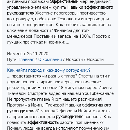
активным продажам
Эффективный
мерчендайзинг:
управление желанием купить
Навыки
эффективного
руководителя
Жесткие переговоры: противостою,
контролирую, побеждаю Технологии интервью для
опытных специалистов. Как оценить кандидатов на
ключевые должности? Финансы для топ-
менеджеров Поставки и запасы на 100%. Просто о
лучших практиках и новинки: ...
Изменен: 25.11.2020
Путь:
Главная
/
О компании
/
Новости
/
Новости
Как найти подход к каждому сотруднику?
... представителями разных типов? Ответы на эти и
другие вопросы, яркие примеры, практические
рекомендации – в новом 18-минутном видео Ирины
Ткачевой. Смотреть видео на нашем YouTube-канале
Не пропустите главный хит нашего расписания!
Программа Ирины Ткачевой
Навыки
эффективного
руководителя
31 января-2 февраля Найдите ответы
на принципиальные для
руководителя
вопросы: Как
повысить
эффективность
работы подчиненных?
Почему люди не всегда исполняют порученную им