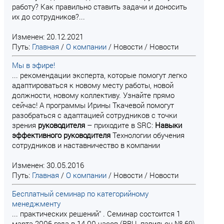
работу? Как правильно ставить задачи и доносить
их до сотрудников?...
Изменен: 20.12.2021
Путь:
Главная
/
О компании
/
Новости
/
Новости
Мы в эфире!
... рекомендации эксперта, которые помогут легко
адаптироваться к новому месту работы, новой
должности, новому коллективу. Узнайте прямо
сейчас! А программы Ирины Ткачевой помогут
разобраться с адаптацией сотрудников с точки
зрения
руководителя
– приходите в SRC:
Навыки
эффективного
руководителя
Технологии обучения
сотрудников и наставничество в компании
Изменен: 30.05.2016
Путь:
Главная
/
О компании
/
Новости
/
Новости
Бесплатный семинар по категорийному
менеджменту
... практических решений" . Семинар состоится 1
марта 2006 года в 14-00 часов (ВВЦ, павильон № 69)