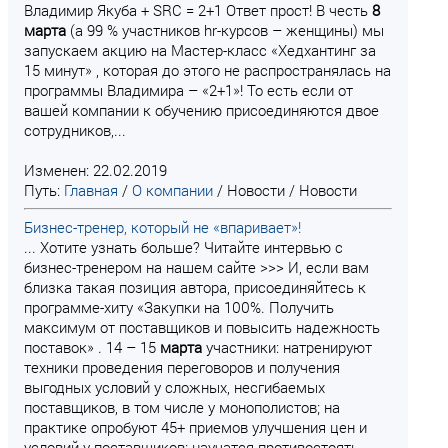
Владимир Якуба + SRC = 2+1 Ответ прост! В честь
8
марта
(а 99 % участников hr-курсов – женщины) мы
запускаем акцию на Мастер-класс «Хедхантинг за
15 минут» , которая до этого не распространялась на
программы Владимира – «2+1»! То есть если от
вашей компании к обучению присоединяются двое
сотрудников,...
Изменен: 22.02.2019
Путь:
Главная
/
О компании
/
Новости
/
Новости
Бизнес-тренер, который не «впаривает»!
... Хотите узнать больше? Читайте интервью с
бизнес-тренером на нашем сайте >>> И, если вам
близка такая позиция автора, присоединяйтесь к
программе-хиту «Закупки на 100%. Получить
максимум от поставщиков и повысить надежность
поставок» . 14 – 15
марта
участники: натренируют
техники проведения переговоров и получения
выгодных условий у сложных, несгибаемых
поставщиков, в том числе у монополистов; на
практике опробуют 45+ приемов улучшения цен и
условий у поставщиков; научатся противостоять