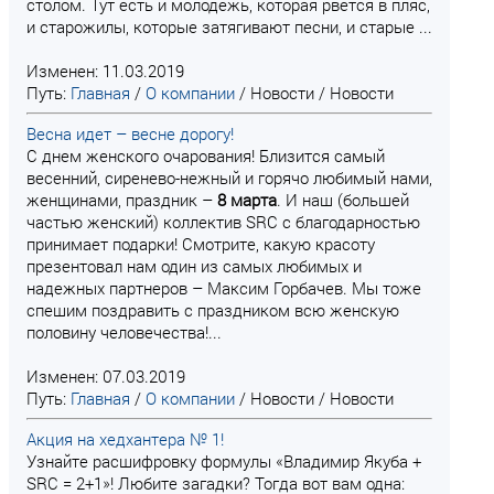
столом. Тут есть и молодежь, которая рвется в пляс,
и старожилы, которые затягивают песни, и старые ...
Изменен: 11.03.2019
Путь:
Главная
/
О компании
/
Новости
/
Новости
Весна идет – весне дорогу!
С днем женского очарования! Близится самый
весенний, сиренево-нежный и горячо любимый нами,
женщинами, праздник –
8
марта
. И наш (большей
частью женский) коллектив SRC с благодарностью
принимает подарки! Смотрите, какую красоту
презентовал нам один из самых любимых и
надежных партнеров – Максим Горбачев. Мы тоже
спешим поздравить с праздником всю женскую
половину человечества!...
Изменен: 07.03.2019
Путь:
Главная
/
О компании
/
Новости
/
Новости
Акция на хедхантера № 1!
Узнайте расшифровку формулы «Владимир Якуба +
SRC = 2+1»! Любите загадки? Тогда вот вам одна: