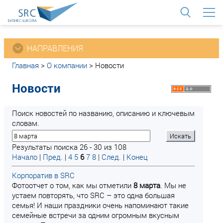
<
НАПРАВЛЕНИЯ
Главная
>
О компании
>
Новости
Новости
Поиск новостей по названию, описанию и ключевым
словам.
Результаты поиска 26 - 30 из 108
Начало
|
Пред.
|
4
5
6
7
8
|
След.
|
Конец
Корпоратив в SRC
Фотоотчет о том, как мы отметили
8
марта
. Мы не
устаем повторять, что SRC – это одна большая
семья! И наши праздники очень напоминают такие
семейные встречи за одним огромным вкусным