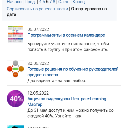
Начало
|
Пред.
|
4
5
6
7
8
|
След.
|
Конец
Сортировать по релевантности
|
Отсортировано по
дате
05.07.2022
Программы-хиты в осеннем календаре
Бронируйте участие в них заранее, чтобы
попасть в группу и при этом сэкономить.
30.05.2022
Готовые решения по обучению руководителей
среднего звена
Два варианта - на ваш выбор.
12.05.2022
Акция на видеокурсы Центра e-Learning
Мастер
До 31 мая доступ к ним можно получить со
скидкой 40%. Узнайте - как!