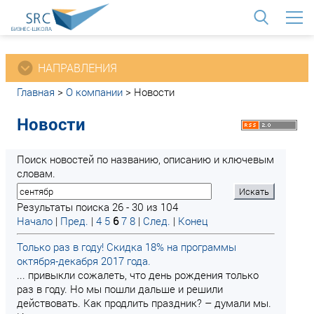
<
НАПРАВЛЕНИЯ
Главная
>
О компании
>
Новости
Новости
Поиск новостей по названию, описанию и ключевым
словам.
Результаты поиска 26 - 30 из 104
Начало
|
Пред.
|
4
5
6
7
8
|
След.
|
Конец
Только раз в году! Скидка 18% на программы
октября-декабря 2017 года.
... привыкли сожалеть, что день рождения только
раз в году. Но мы пошли дальше и решили
действовать. Как продлить праздник? – думали мы.