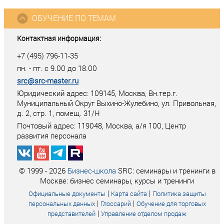
ОБУЧЕНИЕ ПО ТЕМАМ
Контактная информация:
+7 (495) 796-11-35
пн. - пт. с 9.00 до 18.00
src@src-master.ru
Юридический адрес: 109145, Москва, Вн.тер.г.
Муниципальный Округ Выхино-Жулебино, ул. Привольная,
д. 2, стр. 1, помещ. 31/Н
Почтовый адрес:
119048
,
Москва
, а/я
100
, Центр
развития персонала
© 1999 - 2026
Бизнес-школа
SRC: семинары и тренинги в
Москве: бизнес семинары, курсы и тренинги
|
|
Официальные документы
Карта сайта
Политика защиты
|
|
персональных данных
Глоссарий
Обучение для торговых
|
представителей
Управление отделом продаж