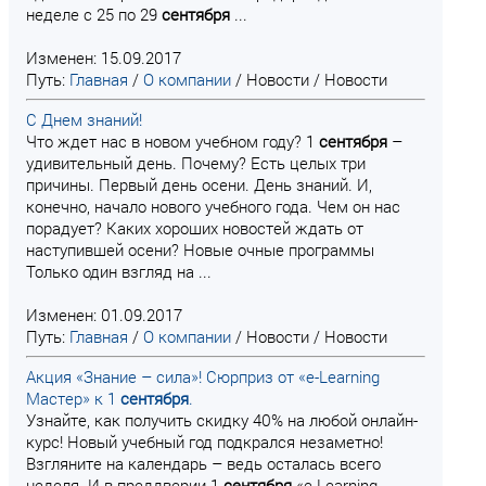
неделе с 25 по 29
сентября
...
Изменен: 15.09.2017
Путь:
Главная
/
О компании
/
Новости
/
Новости
С Днем знаний!
Что ждет нас в новом учебном году? 1
сентября
–
удивительный день. Почему? Есть целых три
причины. Первый день осени. День знаний. И,
конечно, начало нового учебного года. Чем он нас
порадует? Каких хороших новостей ждать от
наступившей осени? Новые очные программы
Только один взгляд на ...
Изменен: 01.09.2017
Путь:
Главная
/
О компании
/
Новости
/
Новости
Акция «Знание – сила»! Сюрприз от «e-Learning
Мастер» к 1
сентября
.
Узнайте, как получить скидку 40% на любой онлайн-
курс! Новый учебный год подкрался незаметно!
Взгляните на календарь – ведь осталась всего
неделя. И в преддверии 1
сентября
«e-Learning