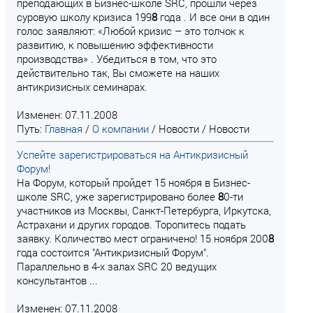
преподающих в Бизнес-школе SRC, прошли через
суровую школу кризиса 199
8
года . И все они в один
голос заявляют: «Любой кризис – это толчок к
развитию, к повышению эффективности
производства» . Убедиться в том, что это
действительно так, Вы сможете на наших
антикризисных семинарах.
Изменен: 07.11.2008
Путь:
Главная
/
О компании
/
Новости
/
Новости
Успейте зарегистрироваться на Антикризисный
Форум!
На Форум, который пройдет 15 ноября в Бизнес-
школе SRC, уже зарегистрировано более
8
0-ти
участников из Москвы, Санкт-Петербурга, Иркутска,
Астрахани и других городов. Торопитесь подать
заявку. Количество мест ограничено! 15 ноября 200
8
года состоится "Антикризисный Форум".
Параллельно в 4-х залах SRC 20 ведущих
консультантов ...
Изменен: 07.11.2008