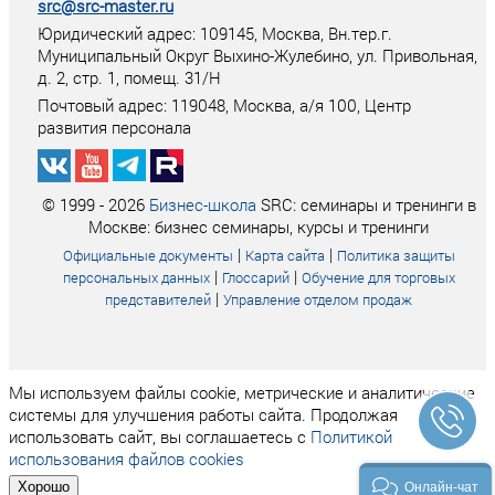
src@src-master.ru
Юридический адрес: 109145, Москва, Вн.тер.г.
Муниципальный Округ Выхино-Жулебино, ул. Привольная,
д. 2, стр. 1, помещ. 31/Н
Почтовый адрес:
119048
,
Москва
, а/я
100
, Центр
развития персонала
© 1999 - 2026
Бизнес-школа
SRC: семинары и тренинги в
Москве: бизнес семинары, курсы и тренинги
|
|
Официальные документы
Карта сайта
Политика защиты
|
|
персональных данных
Глоссарий
Обучение для торговых
|
представителей
Управление отделом продаж
Мы используем файлы cookie, метрические и аналитические
системы для улучшения работы сайта. Продолжая
использовать сайт, вы соглашаетесь с
Политикой
использования файлов cookies
Хорошо
Онлайн-чат