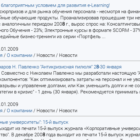
 благоприятным условием для развития e-Learning!
х сюрпризов и для рынка обучения персонала - несмотря на фин
ные обучающие продукты. Проанализировав прошедшие три неде
с аналогичным периодом 200
8
г., вырос спрос на: Консалтингов
ого Обучения - 23%; Электронные курсы в формате SCORM - 37%
едийные бизнес-тренинги из серии «Портфель ...
.01.2009
ая
/
О компании
/
Новости
/
Новости
аров Н. Павленко "Антикризисная пилюля" 2
8
-30 января
и. Совместно с Николаем Павленко мы разработали настоящую "
омпонентов: "Как оптимизировать затраты на персонал и не увол
азрывы и управление долгами, или Как уменьшить долги и не соз
атегии в кризис" - 1 день (30 января). Рекомендуется принимать 
.01.2009
ая
/
О компании
/
Новости
/
Новости
ные университеты": 15-й выпуск
ыходит из печати 15-й выпуск журнала «Корпоративные университ
тво". В декабре 200
8
года выходит из печати 15-й выпуск журна