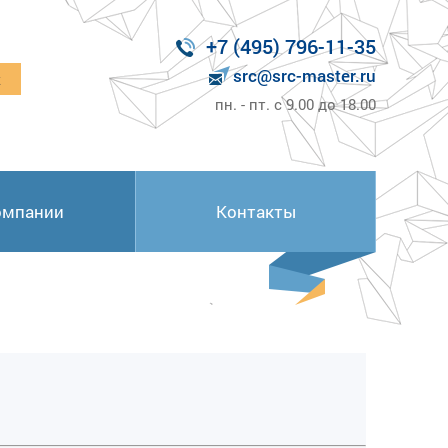
+7 (495) 796-11-35
src@src-master.ru
к
пн. - пт. с 9.00 до 18.00
омпании
Контакты