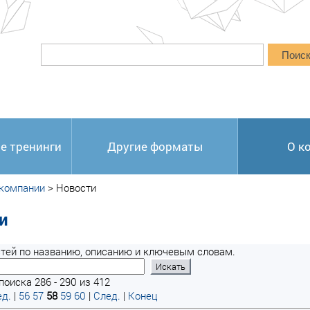
Поис
е тренинги
Другие форматы
О к
 компании
>
Новости
и
тей по названию, описанию и ключевым словам.
поиска 286 - 290 из 412
д.
|
56
57
58
59
60
|
След.
|
Конец