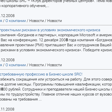
нес-школы SRC – «Клуб директоров учебных центров». Тема ново
 корпоративного обучения,...
.12.2008
ая
/
О компании
/
Новости
/
Новости
проектными рисками в условиях экономического кризиса
компания «Богданов и партнеры», корпорация Microsoft и амери
Вас на конференцию. 12 декабря 200
8
года компания «Богданов
равления проектами (PMI) приглашают Вас и сотрудников Ваше
рисками в условиях экономического кризиса». Победите кризис!
.12.2008
ая
/
О компании
/
Новости
/
Новости
остребованную профессию в Бизнес-школе SRC!
, избежать сокращения или устроиться на работу. Для этого сов
на долгие месяцы. Программы повышения квалификации, которы
0
8
00 рублей. Сотрудники и преподаватели нашей Бизнес-школы 
мы по трудоустройству. Главное отличие наших курсов от вузов
рованы на требования ...
.11.2008