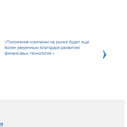
«Положение компании на рынке будет еще
более уверенным благодаря развитию
финансовых технологий.»
Совсем не сказочная история о том, как
после тренинга продажи в компании
увеличились в 2 раза.
ги