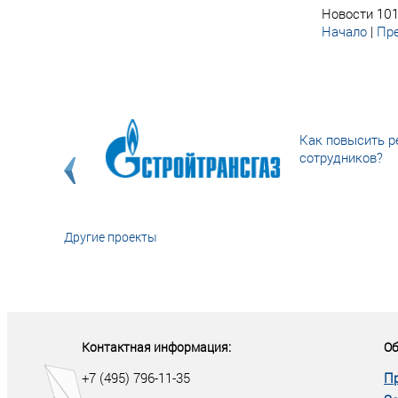
Новости 101
Начало
|
Пре
Как повысить р
сотрудников?
Другие проекты
«У кого в XXI в
тот правит миро
Контактная информация:
Об
+7 (495) 796-11-35
П