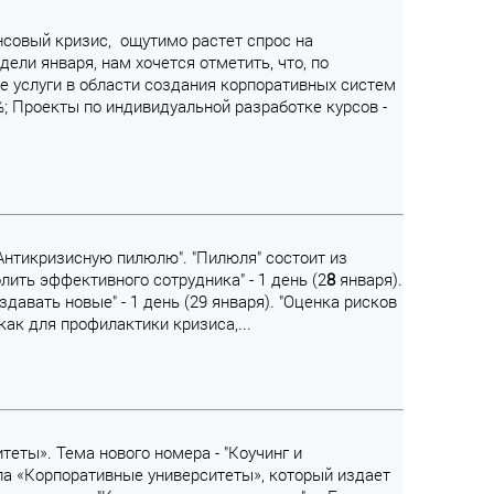
ансовый кризис, ощутимо растет спрос на
ли января, нам хочется отметить, что, по
ые услуги в области создания корпоративных систем
; Проекты по индивидуальной разработке курсов -
Антикризисную пилюлю". "Пилюля" состоит из
ить эффективного сотрудника" - 1 день (2
8
января).
давать новые" - 1 день (29 января). "Оценка рисков
как для профилактики кризиса,...
еты». Тема нового номера - "Коучинг и
ла «Корпоративные университеты», который издает