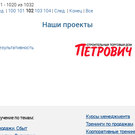
1 - 1020 из 1032
д.
|
100
101
102
103
104
|
След.
|
Конец
|
Все
Наши проекты
езультативность
еке человеческий ресурс,
м...»
Курсы менеджмента
учение по темам:
Тренинги по продажам
родажи, Сбыт
Корпоративные тренин