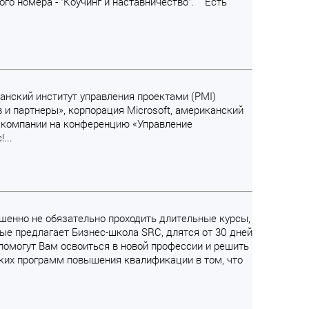
го номера - "Коучинг и наставничество". Есть
канский институт управления проектами (PMI)
 и партнеры», корпорация Microsoft, американский
й компании на конференцию «Управление
...
ершенно не обязательно проходить длительные курсы,
е предлагает Бизнес-школа SRC, длятся от 30 дней
помогут Вам освоиться в новой профессии и решить
ских программ повышения квалификации в том, что