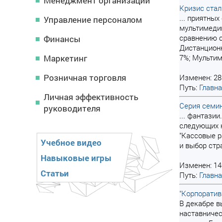
Менеджмент организации
Кризис стал
... приятны
Управление персоналом
мультимедий
сравнению 
Финансы
Дистанционн
Маркетинг
7%; Мультим
Розничная торговля
Изменен: 28
Путь:
Главн
Личная эффективность
Серия семин
руководителя
... фантази
следующих к
"Кассовые р
Учебное видео
и выбор стр
Навыковые игры
Изменен: 14
Статьи
Путь:
Главн
"Корпоратив
В декабре в
наставничес