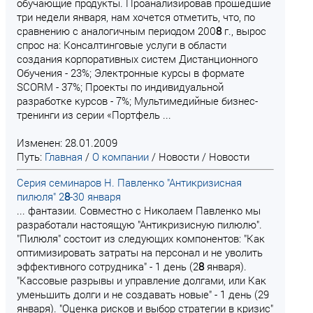
обучающие продукты. Проанализировав прошедшие
три недели января, нам хочется отметить, что, по
сравнению с аналогичным периодом 200
8
г., вырос
спрос на: Консалтинговые услуги в области
создания корпоративных систем Дистанционного
Обучения - 23%; Электронные курсы в формате
SCORM - 37%; Проекты по индивидуальной
разработке курсов - 7%; Мультимедийные бизнес-
тренинги из серии «Портфель ...
Изменен: 28.01.2009
Путь:
Главная
/
О компании
/
Новости
/
Новости
Серия семинаров Н. Павленко "Антикризисная
пилюля" 2
8
-30 января
... фантазии. Совместно с Николаем Павленко мы
разработали настоящую "Антикризисную пилюлю".
"Пилюля" состоит из следующих компонентов: "Как
оптимизировать затраты на персонал и не уволить
эффективного сотрудника" - 1 день (2
8
января).
"Кассовые разрывы и управление долгами, или Как
уменьшить долги и не создавать новые" - 1 день (29
января). "Оценка рисков и выбор стратегии в кризис"