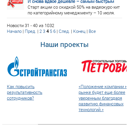
И снова вдвое дешевле – самым быстрым
Старт акции со скидкой 50% на видеокурс-хит
по категорийному менеджменту – 10 июля.
Новости 31 - 40 из 1032
Начало
|
Пред.
|
2
3
4
5
6
|
След.
|
Конец
|
Все
Наши проекты
Как повысить
«Положение компании н
результативность
рынке будет еще более
сотрудников?
уверенным благодаря
развитию финансовых
технологий.»