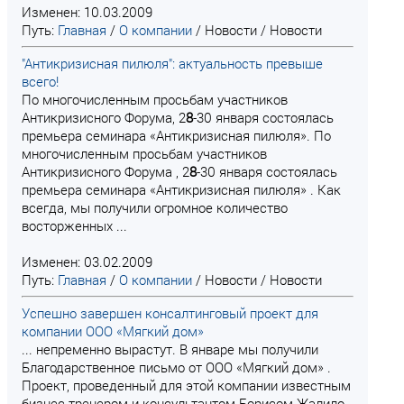
Изменен: 10.03.2009
Путь:
Главная
/
О компании
/
Новости
/
Новости
"Антикризисная пилюля": актуальность превыше
всего!
По многочисленным просьбам участников
Антикризисного Форума, 2
8
-30 января состоялась
премьера семинара «Антикризисная пилюля». По
многочисленным просьбам участников
Антикризисного Форума , 2
8
-30 января состоялась
премьера семинара «Антикризисная пилюля» . Как
всегда, мы получили огромное количество
восторженных ...
Изменен: 03.02.2009
Путь:
Главная
/
О компании
/
Новости
/
Новости
Успешно завершен консалтинговый проект для
компании ООО «Мягкий дом»
... непременно вырастут. В январе мы получили
Благодарственное письмо от ООО «Мягкий дом» .
Проект, проведенный для этой компании известным
бизнес-тренером и консультантом Борисом Жалило,