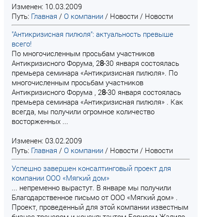
Изменен: 10.03.2009
Путь:
Главная
/
О компании
/
Новости
/
Новости
"Антикризисная пилюля": актуальность превыше
всего!
По многочисленным просьбам участников
Антикризисного Форума, 2
8
-30 января состоялась
премьера семинара «Антикризисная пилюля». По
многочисленным просьбам участников
Антикризисного Форума , 2
8
-30 января состоялась
премьера семинара «Антикризисная пилюля» . Как
всегда, мы получили огромное количество
восторженных ...
Изменен: 03.02.2009
Путь:
Главная
/
О компании
/
Новости
/
Новости
Успешно завершен консалтинговый проект для
компании ООО «Мягкий дом»
... непременно вырастут. В январе мы получили
Благодарственное письмо от ООО «Мягкий дом» .
Проект, проведенный для этой компании известным
бизнес-тренером и консультантом Борисом Жалило,