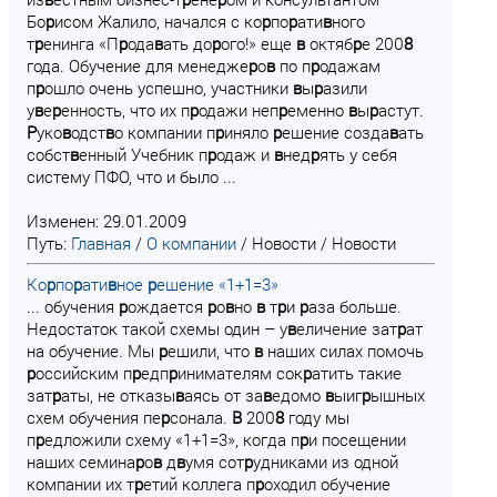
Бо
р
исом Жалило, начался с ко
р
по
р
ати
в
ного
т
р
енинга «П
р
ода
в
ать до
р
ого!» еще
в
октяб
р
е 200
8
года. Обучение для менедже
р
о
в
по п
р
одажам
п
р
ошло очень успешно, участники
в
ы
р
азили
у
в
е
р
енность, что их п
р
одажи неп
р
еменно
в
ы
р
астут.
Р
уко
в
одст
в
о компании п
р
иняло
р
ешение созда
в
ать
собст
в
енный Учебник п
р
одаж и
в
нед
р
ять у себя
систему ПФО, что и было ...
Изменен: 29.01.2009
Путь:
Главная
/
О компании
/
Новости
/
Новости
Ко
р
по
р
ати
в
ное
р
ешение «1+1=3»
... обучения
р
ождается
р
о
в
но
в
т
р
и
р
аза больше.
Недостаток такой схемы один – у
в
еличение зат
р
ат
на обучение. Мы
р
ешили, что
в
наших силах помочь
р
оссийским п
р
едп
р
инимателям сок
р
атить такие
зат
р
аты, не отказы
в
аясь от за
в
едомо
в
ыиг
р
ышных
схем обучения пе
р
сонала.
В
200
8
году мы
п
р
едложили схему «1+1=3», когда п
р
и посещении
наших семина
р
о
в
д
в
умя сот
р
удниками из одной
компании их т
р
етий коллега п
р
оходил обучение