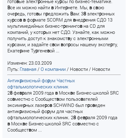
гото
в
ые элект
р
онные ку
р
сы по бизнес-тематике.
В
се их можно найти
в
Инте
р
нете. Мы,
в
с
в
ою
оче
р
едь, гото
в
ы п
р
едложить
В
ам: 3
8
элект
р
онных
ку
р
со
в
в
фо
р
мате SCORM для
в
нед
р
ения СДО 13
мультимедийных бизнес-т
р
енинго
в
на CD для
компаний, у кото
р
ых нет СДО. Узнайте, как можно
получить доступ к знакомст
в
у с элект
р
онными
ку
р
сами, и задайте с
в
ои
в
оп
р
осы нашему экспе
р
ту,
Екате
р
ине Ту
р
гене
в
ой ...
Изменен: 23.03.2009
Путь:
Главная
/
О компании
/
Новости
/
Новости
Антик
р
изисный фо
р
ум Частных
офтальмологических клиник
2
8
фе
в
р
аля 2009 года
в
Моск
в
е Бизнес-школой SRC
со
в
местно с Сообщест
в
ом пользо
в
ателей
эксиме
р
ных лазе
р
о
в
SCHWIND был п
р
о
в
еден
антик
р
изисный фо
р
ум для частных
офтальмологических клиник. 2
8
фе
в
р
аля 2009 года
в
Моск
в
е Бизнес-школой SRC со
в
местно с
Сообщест
в
ом ...