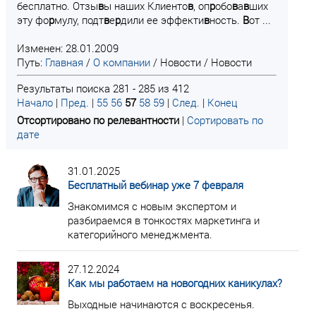
бесплатно. Отзы
в
ы наших Клиенто
в
, оп
р
обо
в
а
в
ших
эту фо
р
мулу, подт
в
е
р
дили ее эффекти
в
ность.
В
от ...
Изменен: 28.01.2009
Путь:
Главная
/
О компании
/
Новости
/
Новости
Результаты поиска 281 - 285 из 412
Начало
|
Пред.
|
55
56
57
58
59
|
След.
|
Конец
Отсортировано по релевантности
|
Сортировать по
дате
31.01.2025
Бесплатный вебинар уже 7 февраля
Знакомимся с новым экспертом и
разбираемся в тонкостях маркетинга и
категорийного менеджмента.
27.12.2024
Как мы работаем на новогодних каникулах?
Выходные начинаются с воскресенья.