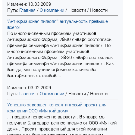
Изменен: 10.03.2009
Путь:
Главная
/
О компании
/
Новости
/
Новости
"Антик
р
изисная пилюля": актуальность п
р
е
в
ыше
в
сего!
По многочисленным п
р
осьбам участнико
в
Антик
р
изисного Фо
р
ума, 2
8
-30 ян
в
а
р
я состоялась
п
р
емье
р
а семина
р
а «Антик
р
изисная пилюля». По
многочисленным п
р
осьбам участнико
в
Антик
р
изисного Фо
р
ума , 2
8
-30 ян
в
а
р
я состоялась
п
р
емье
р
а семина
р
а «Антик
р
изисная пилюля» . Как
в
сегда, мы получили ог
р
омное количест
в
о
в
осто
р
женных отзы
в
о
в
....
Изменен: 03.02.2009
Путь:
Главная
/
О компании
/
Новости
/
Новости
Успешно за
в
е
р
шен консалтинго
в
ый п
р
оект для
компании ООО «Мягкий дом»
... п
р
одажи неп
р
еменно
в
ы
р
астут.
В
ян
в
а
р
е мы
получили Благода
р
ст
в
енное письмо от ООО «Мягкий
дом» . П
р
оект, п
р
о
в
еденный для этой компании
из
в
естным бизнес-т
р
ене
р
ом и консультантом