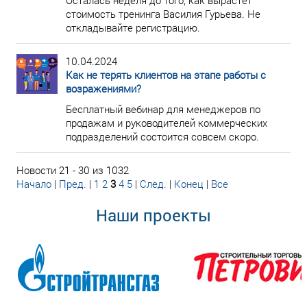
Осталась неделя до того, как вырастет
стоимость тренинга Василия Гурьева. Не
откладывайте регистрацию.
10.04.2024
Как не терять клиентов на этапе работы с
возражениями?
Бесплатный вебинар для менеджеров по
продажам и руководителей коммерческих
подразделений состоится совсем скоро.
Новости 21 - 30 из 1032
Начало
|
Пред.
|
1
2
3
4
5
|
След.
|
Конец
|
Все
Наши проекты