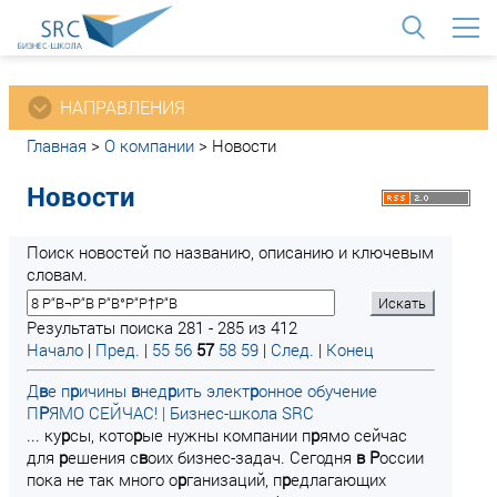
<
НАПРАВЛЕНИЯ
Главная
>
О компании
>
Новости
Новости
Поиск новостей по названию, описанию и ключевым
словам.
Результаты поиска 281 - 285 из 412
Начало
|
Пред.
|
55
56
57
58
59
|
След.
|
Конец
Д
в
е п
р
ичины
в
нед
р
ить элект
р
онное обучение
П
Р
ЯМО СЕЙЧАС! | Бизнес-школа SRC
... ку
р
сы, кото
р
ые нужны компании п
р
ямо сейчас
для
р
ешения с
в
оих бизнес-задач. Сегодня
в
Р
оссии
пока не так много о
р
ганизаций, п
р
едлагающих