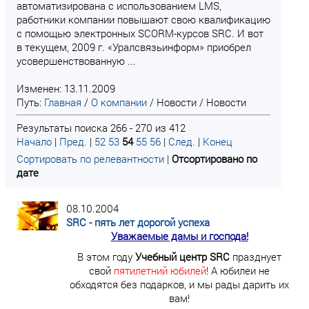
автоматизирована с использованием LMS,
работники компании повышают свою квалификацию
с помощью электронных SCORM-курсов SRC. И вот
в текущем, 2009 г. «Уралсвязьинформ» приобрел
усовершенствованную ...
Изменен: 13.11.2009
Путь:
Главная
/
О компании
/
Новости
/
Новости
Результаты поиска 266 - 270 из 412
Начало
|
Пред.
|
52
53
54
55
56
|
След.
|
Конец
Сортировать по релевантности
|
Отсортировано по
дате
08.10.2004
SRC - пять лет дорогой успеха
Уважаемые дамы и господа!
В этом году
Учебный центр SRC
празднует
свой
пятилетний юбилей
! А юбилеи не
обходятся без подарков, и мы рады дарить их
вам!