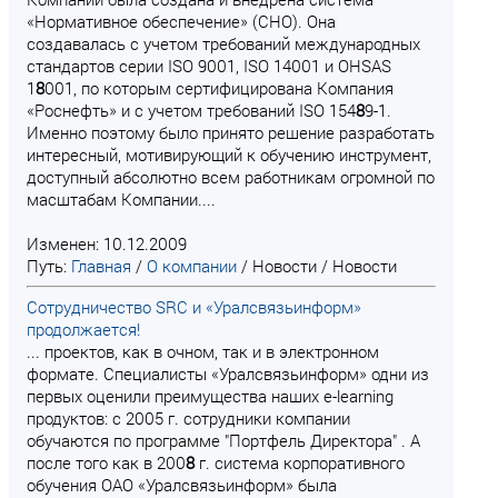
«Нормативное обеспечение» (СНО). Она
создавалась с учетом требований международных
стандартов серии ISO 9001, ISO 14001 и OHSAS
1
8
001, по которым сертифицирована Компания
«Роснефть» и с учетом требований ISO 154
8
9-1.
Именно поэтому было принято решение разработать
интересный, мотивирующий к обучению инструмент,
доступный абсолютно всем работникам огромной по
масштабам Компании....
Изменен: 10.12.2009
Путь:
Главная
/
О компании
/
Новости
/
Новости
Сотрудничество SRC и «Уралсвязьинформ»
продолжается!
... проектов, как в очном, так и в электронном
формате. Специалисты «Уралсвязьинформ» одни из
первых оценили преимущества наших e-learning
продуктов: с 2005 г. сотрудники компании
обучаются по программе "Портфель Директора" . А
после того как в 200
8
г. система корпоративного
обучения ОАО «Уралсвязьинформ» была