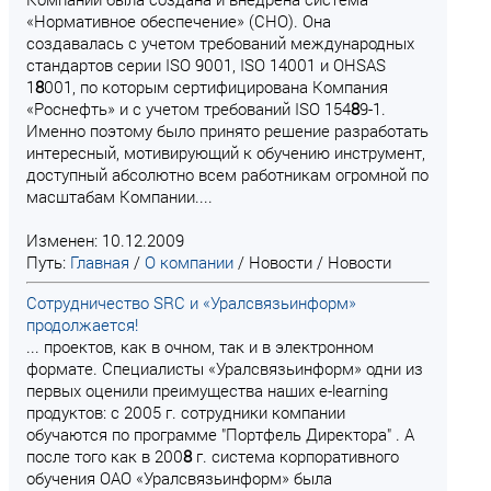
«Нормативное обеспечение» (СНО). Она
создавалась с учетом требований международных
стандартов серии ISO 9001, ISO 14001 и OHSAS
1
8
001, по которым сертифицирована Компания
«Роснефть» и с учетом требований ISO 154
8
9-1.
Именно поэтому было принято решение разработать
интересный, мотивирующий к обучению инструмент,
доступный абсолютно всем работникам огромной по
масштабам Компании....
Изменен: 10.12.2009
Путь:
Главная
/
О компании
/
Новости
/
Новости
Сотрудничество SRC и «Уралсвязьинформ»
продолжается!
... проектов, как в очном, так и в электронном
формате. Специалисты «Уралсвязьинформ» одни из
первых оценили преимущества наших e-learning
продуктов: с 2005 г. сотрудники компании
обучаются по программе "Портфель Директора" . А
после того как в 200
8
г. система корпоративного
обучения ОАО «Уралсвязьинформ» была