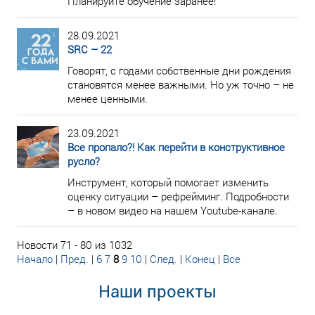
Планируйте обучение заранее!
28.09.2021
SRC – 22
Говорят, с годами собственные дни рождения
становятся менее важными. Но уж точно – не
менее ценными.
23.09.2021
Все пропало?! Как перейти в конструктивное
русло?
Инструмент, который помогает изменить
оценку ситуации – рефрейминг. Подробности
– в новом видео на нашем Youtube-канале.
Новости 71 - 80 из 1032
Начало
|
Пред.
|
6
7
8
9
10
|
След.
|
Конец
|
Все
Наши проекты