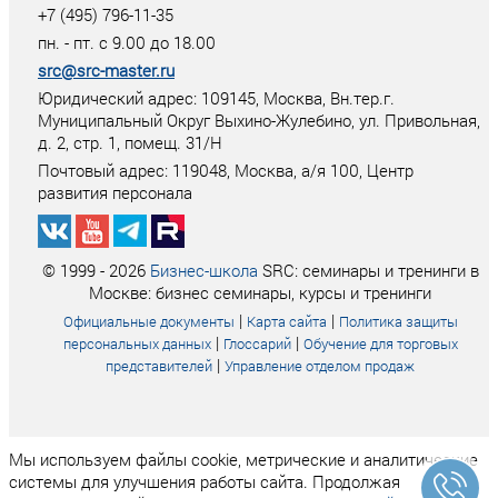
+7 (495) 796-11-35
пн. - пт. с 9.00 до 18.00
src@src-master.ru
Юридический адрес: 109145, Москва, Вн.тер.г.
Муниципальный Округ Выхино-Жулебино, ул. Привольная,
д. 2, стр. 1, помещ. 31/Н
Почтовый адрес:
119048
,
Москва
, а/я
100
, Центр
развития персонала
© 1999 - 2026
Бизнес-школа
SRC: семинары и тренинги в
Москве: бизнес семинары, курсы и тренинги
|
|
Официальные документы
Карта сайта
Политика защиты
|
|
персональных данных
Глоссарий
Обучение для торговых
|
представителей
Управление отделом продаж
Мы используем файлы cookie, метрические и аналитические
системы для улучшения работы сайта. Продолжая