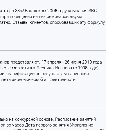
жета до 33%! В далеком 200
8
году компания SRC
ой при посещении наших семинаров двумя
латно. Отзывы клиентов, опробовавших эту формулу,
анов представляют. 17 апреля - 26 июня 2010 года
 Школе маркетинга Леонида Иванова (с 199
8
года). -
нии квалификации по результатам написания
расчета экономической эффективности
лько на конкурсной основе. Расписание занятий
л-во часов Дата первого занятия Управление