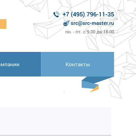
+7 (495) 796-11-35
src@src-master.ru
к
пн. - пт. с 9.00 до 18.00
омпании
Контакты