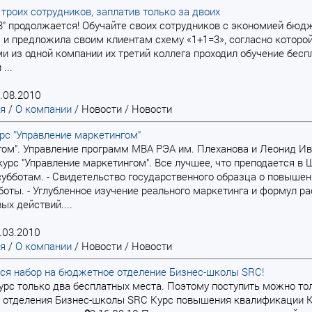
 троих сотрудников, заплатив только за двоих
3" продолжается! Обучайте своих сотрудников с экономией бюд
 и предложила своим клиентам схему «1+1=3», согласно котор
и из одной компании их третий коллега проходил обучение бесп
...
.08.2010
ая
/
О компании
/
Новости
/
Новости
рс "Управление маркетингом"
нгом". Управление программ МВА РЭА им. Плеханова и Леонид Ив
 курс "Управление маркетингом". Все лучшее, что преподается в
субботам. - Свидетельство государственного образца о повыше
боты. - Углубленное изучение реального маркетинга и формул 
ых действий....
.03.2010
ая
/
О компании
/
Новости
/
Новости
ся набор на бюджетное отделение Бизнес-школы SRC!
курс только два бесплатных места. Поэтому поступить можно то
отделения Бизнес-школы SRC Курс повышения квалификации Ко