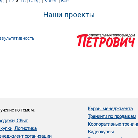
д.
|
1
2
3
4
5
|
След.
|
Конец
|
Все
Наши проекты
езультативность
еке человеческий ресурс,
м...»
Курсы менеджмента
учение по темам:
Тренинги по продажам
родажи, Сбыт
Корпоративные тренин
купки, Логистика
Видеокурсы
енеджмент организации