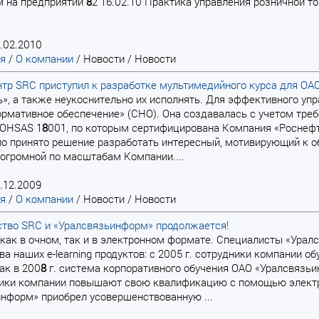
м на предприятии
8
2 16.02.10 Практика управления розничной т
.02.2010
ая
/
О компании
/
Новости
/
Новости
тр SRC приступил к разработке мультимедийного курса для ОА
ть», а также неукоснительно их исполнять. Для эффективного у
рмативное обеспечение» (СНО). Она создавалась с учетом тре
 OHSAS 1
8
001, по которым сертифицирована Компания «Роснефть
о принято решение разработать интересный, мотивирующий к о
огромной по масштабам Компании....
.12.2009
ая
/
О компании
/
Новости
/
Новости
ство SRC и «Уралсвязьинформ» продолжается!
в, как в очном, так и в электронном формате. Специалисты «Ура
а наших e-learning продуктов: с 2005 г. сотрудники компании о
ак в 200
8
г. система корпоративного обучения ОАО «Уралсвязь
ики компании повышают свою квалификацию с помощью электро
нформ» приобрел усовершенствованную ...