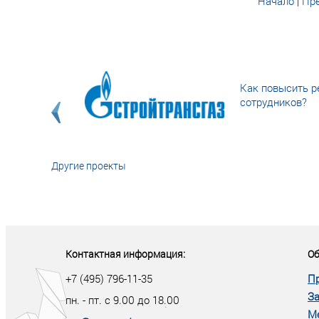
Начало
|
Пре
Как повысить р
сотрудников?
Другие проекты
«У кого в XXI в
тот правит миро
Контактная информация:
Об
+7 (495) 796-11-35
П
За
пн. - пт. с 9.00 до 18.00
М