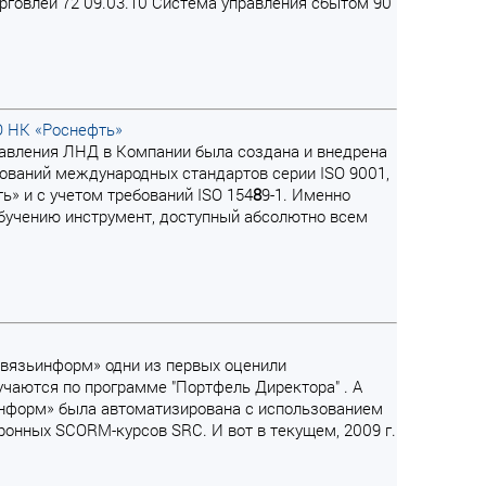
орговлей 72 09.03.10 Система управления сбытом 90
О НК «Роснефть»
правления ЛНД в Компании была создана и внедрена
бований международных стандартов серии ISO 9001,
» и с учетом требований ISO 154
8
9-1. Именно
бучению инструмент, доступный абсолютно всем
лсвязьинформ» одни из первых оценили
бучаются по программе "Портфель Директора" . А
информ» была автоматизирована с использованием
нных SCORM-курсов SRC. И вот в текущем, 2009 г.