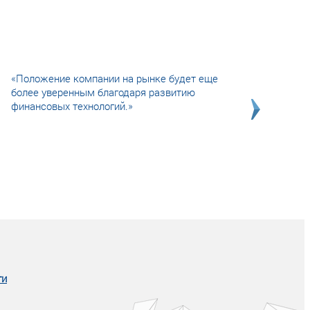
«Положение компании на рынке будет еще
более уверенным благодаря развитию
финансовых технологий.»
Совсем не сказочная история о том, как
после тренинга продажи в компании
увеличились в 2 раза.
ги