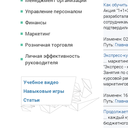
Менеджмент организации
Как обучить
Акция "1+1=
Управление персоналом
разработала
сотрудникам
Финансы
подтвердили 
Маркетинг
Изменен: 02
Розничная торговля
Путь:
Главн
Экспресс-ку
Личная эффективность
... маркети
руководителя
"Экспресс -
Занятия по 
курсовой ра
Учебное видео
маркетингов
Навыковые игры
Изменен: 16
Статьи
Путь:
Главн
Продолжает
... каждый 
бюджетного 