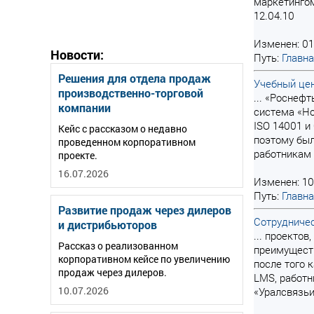
маркетинго
12.04.10
Изменен: 01
Новости:
Путь:
Главн
Решения для отдела продаж
Учебный цен
производственно-торговой
... «Роснеф
компании
система «Но
ISO 14001 и
Кейс с рассказом о недавно
поэтому был
проведенном корпоративном
работникам 
проекте.
16.07.2026
Изменен: 10
Путь:
Главн
Развитие продаж через дилеров
Сотрудниче
и дистрибьюторов
... проекто
Рассказ о реализованном
преимуществ
корпоративном кейсе по увеличению
после того к
продаж через дилеров.
LMS, работн
10.07.2026
«Уралсвязьи