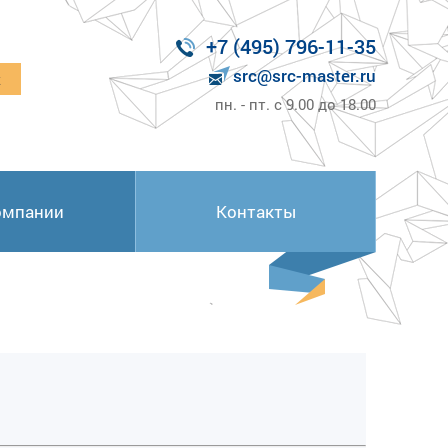
+7 (495) 796-11-35
src@src-master.ru
к
пн. - пт. с 9.00 до 18.00
омпании
Контакты