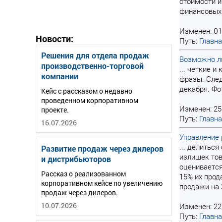
стоимости и
финансовых 
Изменен: 01
Новости:
Путь:
Главн
Решения для отдела продаж
Возможно ли
производственно-торговой
... четкие 
компании
фразы. След
декабря. Фо
Кейс с рассказом о недавно
проведенном корпоративном
Изменен: 25
проекте.
Путь:
Главн
16.07.2026
Управление
... делитьс
Развитие продаж через дилеров
излишек тов
и дистрибьюторов
оцениваетс
Рассказ о реализованном
15% их прод
корпоративном кейсе по увеличению
продажи на 
продаж через дилеров.
10.07.2026
Изменен: 22
Путь:
Главн