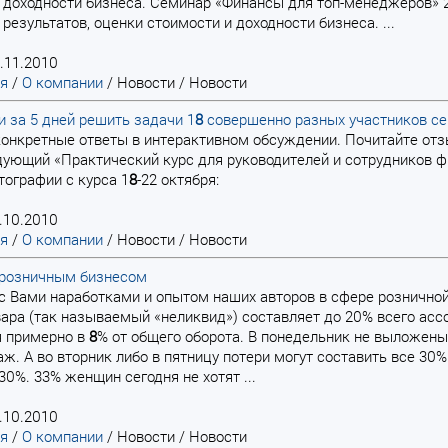
 доходности бизнеса. Семинар «Финансы для топ-менеджеров» 
результатов, оценки стоимости и доходности бизнеса. ...
.11.2010
ая
/
О компании
/
Новости
/
Новости
 за 5 дней решить задачи 1
8
совершенно разных участников с
и конкретные ответы в интерактивном обсуждении. Почитайте от
ующий «Практический курс для руководителей и сотрудников ф
тографии с курса 1
8
-22 октября:
.10.2010
ая
/
О компании
/
Новости
/
Новости
 розничным бизнесом
я с Вами наработками и опытом наших авторов в сфере розничной
ара (так называемый «неликвид») составляет до 20% всего асс
я примерно в
8
% от общего оборота. В понедельник не выложены
аж. А во вторник либо в пятницу потери могут составить все 3
30%. 33% женщин сегодня не хотят ...
.10.2010
ая
/
О компании
/
Новости
/
Новости