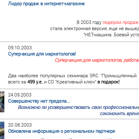
Лидер продаж в интернет-магазине
В 2003 году
лидером продаж
стала электронная версия, еще не вышед
"НЕТ-машина. Боевой уст
09.10.2003
Супер-акция для маркетологов!
Супер-акция для маркетологов, работ
Два наиболее популярных семинара SRC "Промышленный ма
всего за
499 у.е.
и CD "Креативный ключ"
в подарок!
24.09.2003
Совершенству нет предела...
Возможно ли усовершенствовать свои профессиональны
сэкономить время
20.08.2003
Обновлена информация о региональном партнере