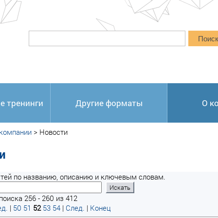
Поис
е тренинги
Другие форматы
О к
 компании
>
Новости
и
тей по названию, описанию и ключевым словам.
поиска 256 - 260 из 412
д.
|
50
51
52
53
54
|
След.
|
Конец