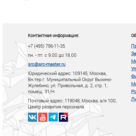
«У кого в XXI в
тот правит миро
Контактная информация:
Об
+7 (495) 796-11-35
П
За
пн. - пт. с 9.00 до 18.00
М
src@src-master.ru
Уп
Юридический адрес: 109145, Москва,
Ф
Вн.тер.г. Муниципальный Округ Выхино-
М
Жулебино, ул. Привольная, д. 2, стр. 1,
помещ. 31/Н
Ро
Ли
Почтовый адрес:
119048
,
Москва
, а/я
100
,
Центр развития персонала