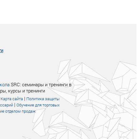
Совсем не сказочная история о том, как
после тренинга продажи в компании
увеличились в 2 раза.
ги
кола
SRC: семинары и тренинги в
ры, курсы и тренинги
|
|
Карта сайта
Политика защиты
|
оссарий
Обучение для торговых
ие отделом продаж