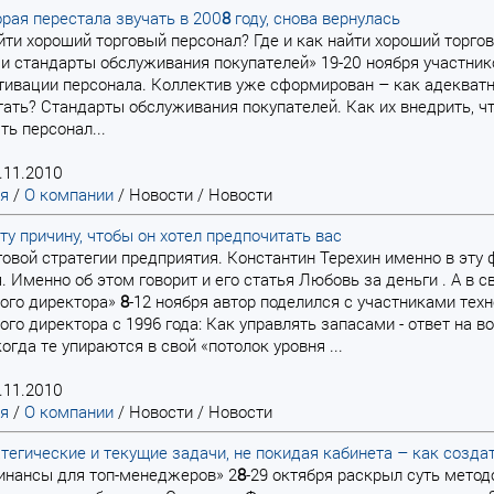
орая перестала звучать в 200
8
году, снова вернулась
айти хороший торговый персонал? Где и как найти хороший торг
и стандарты обслуживания покупателей» 19-20 ноября участник
ивации персонала. Коллектив уже сформирован – как адекватн
тать? Стандарты обслуживания покупателей. Как их внедрить, ч
ть персонал...
.11.2010
ая
/
О компании
/
Новости
/
Новости
ту причину, чтобы он хотел предпочитать вас
нговой стратегии предприятия. Константин Терехин именно в эту
. Именно об этом говорит и его статья Любовь за деньги . А в с
ого директора»
8
-12 ноября автор поделился с участниками те
го директора с 1996 года: Как управлять запасами - ответ на в
огда те упираются в свой «потолок уровня ...
.11.2010
ая
/
О компании
/
Новости
/
Новости
тегические и текущие задачи, не покидая кабинета – как созд
инансы для топ-менеджеров» 2
8
-29 октября раскрыл суть метод