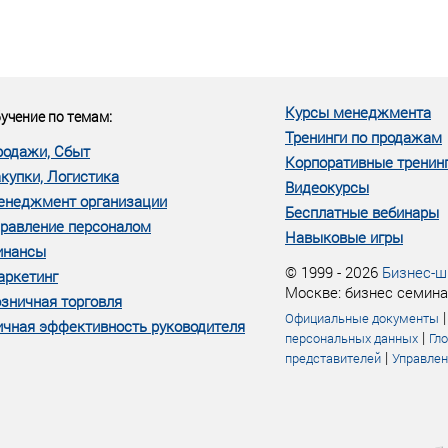
еке человеческий ресурс,
м...»
Курсы менеджмента
учение по темам:
Тренинги по продажам
родажи, Сбыт
Корпоративные тренин
купки, Логистика
Видеокурсы
енеджмент организации
Бесплатные вебинары
равление персоналом
Навыковые игры
инансы
© 1999 - 2026
Бизнес-ш
аркетинг
Москве: бизнес семина
зничная торговля
Официальные документы
чная эффективность руководителя
|
персональных данных
Гл
|
представителей
Управлен