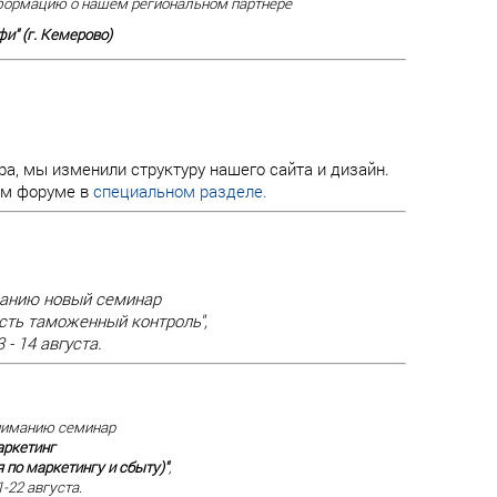
ормацию о нашем региональном партнере
и" (г. Кемерово)
а, мы изменили структуру нашего сайта и дизайн.
ем форуме в
специальном разделе.
анию новый семинар
ть таможенный контроль",
 - 14 августа.
ниманию семинар
аркетинг
 по маркетингу и сбыту)"
,
-22 августа.