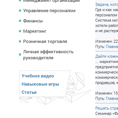
Менеджмент организации
Задача, кот
Где и как н
Управление персоналом
персоналом 
Система мот
Финансы
хотели рабо
Маркетинг
и не растеря
Розничная торговля
Изменен: 22
Путь:
Главн
Личная эффективность
Дайте клиен
руководителя
... маркети
предприятия
коммерческ
Учебное видео
коммерческо
продавцов, к
Навыковые игры
Статьи
Изменен: 15
Путь:
Главн
Решать стра
Семинар «Ф